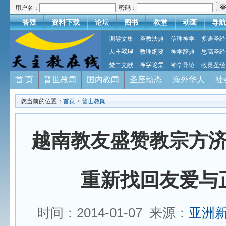
用户名：
密码：
答疑
资料下载
论坛
图书
教堂
动画
导航
训导文集
圣教法典
信理神学
多语圣经
天主教理
教理纲要
神学辞典
思高圣经
梵二文献
神学论集
神学导论
牧灵圣经
首 页
普世教闻
国内教闻
圣座动态
海外华人
社
您当前的位置：
首页
>
普世教闻
越南教友盛赞教宗方
重新找回友爱与
时间：2014-01-07 来源：
亚洲