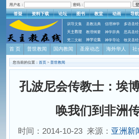
用户名：
密码：
答疑
资料下载
论坛
图书
教堂
动画
导航
训导文集
圣教法典
信理神学
多语圣经
天主教理
教理纲要
神学辞典
思高圣经
梵二文献
神学论集
神学导论
牧灵圣经
首 页
普世教闻
国内教闻
圣座动态
海外华人
社
您当前的位置：
首页
>
普世教闻
孔波尼会传教士：埃
唤我们到非洲
时间：2014-10-23 来源：
亚洲新