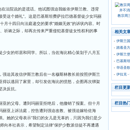
，他在法院说的是谎话。他试图强迫我皈依伊斯兰教、违背
教宗周
接受这个婚礼"。这是巴基斯坦费萨拉巴德基督徒少女玛丽
十月十四日向法庭递交的要求"婚姻无效"的诉状内容。时
斋、祈祷之际，却再次传来严重侵犯基督徒女性权利的事
相关文
伊斯兰国
踏着圣方
徒少女的邻居和同学。所以，当佐海比精心策划于八月五
伊斯兰堡
巴基斯坦
华语圣歌
，强迫其改信伊斯兰教后在一名穆斯林教长前按照伊斯兰
伊拉克 
亚得以逃回了家里，却引发佐海比的愤怒，企图再次绑架
栏目更
坚决反抗。
栏目热
丽亚的父母。遭到玛丽亚拒绝后，他撤销了报案。但十月
玛丽亚上诉法庭，控告遭到强迫改教、被强迫嫁给佐海
惧。她的父母表示"我们的女儿是无辜的，只因为我们是少
律师向本社表示，希望制定法律"保护少数派信徒不再遭遇