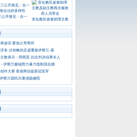
三公开接见：合一
宣化教区崔泰助理主教
章
再放话 要攻占梵蒂冈
济各·沙勿略的足迹重振伊斯兰-基
主教表示：阿西亚·比比判决结果令人
 - 伊斯兰极端势力暴力抵制混合婚
创作大赛 香港两信徒获冠亚军
- 伊斯兰国民兵亵渎隐修院
新
门