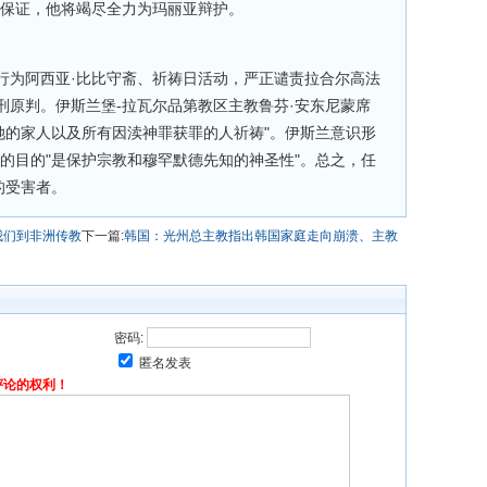
并保证，他将竭尽全力为玛丽亚辩护。
行为阿西亚·比比守斋、祈祷日活动，严正谴责拉合尔高法
刑原判。伊斯兰堡-拉瓦尔品第教区主教鲁芬·安东尼蒙席
她的家人以及所有因渎神罪获罪的人祈祷"。伊斯兰意识形
的目的"是保护宗教和穆罕默德先知的神圣性"。总之，任
的受害者。
我们到非洲传教
下一篇:
韩国：光州总主教指出韩国家庭走向崩溃、主教
密码:
匿名发表
评论的权利！