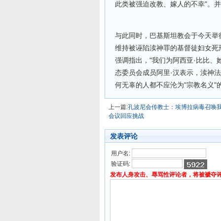
此类被强迫改教、嫁人的不幸"。
与此同时，巴基斯坦教会于今天举
维持被诬陷渎神罪的基督徒妇女死
强调指出，"我们为阿西亚·比比、
态委员会成员阿里·汉表示，渎神法
何无辜的人都不应沦为"宗教名义"
上一篇:
孔波尼会传教士：埃博拉病毒召唤
会议回应挑战
发表评论
用户名:
验证码:
发布人身攻击、辱骂性评论者，将被褫夺