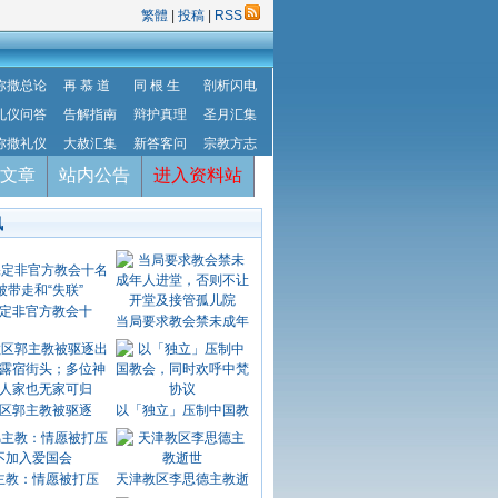
繁體
|
投稿
|
RSS
弥撒总论
再 慕 道
同 根 生
剖析闪电
礼仪问答
告解指南
辩护真理
圣月汇集
弥撒礼仪
大赦汇集
新答客问
宗教方志
文章
站内公告
进入资料站
讯
定非官方教会十
当局要求教会禁未成年
区郭主教被驱逐
以「独立」压制中国教
主教：情愿被打压
天津教区李思德主教逝