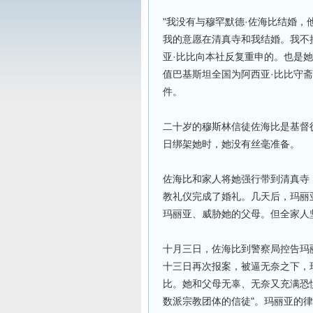
"我没有与穆罕默德·佐海比结婚
我的意愿在清真寺和我结婚。我不
亚·比比向本社反复重申的。也是她
值巴基斯坦全国为阿西亚·比比守
件。
二十岁的穆斯林信徒佐海比是基督
日绑架她时，她没有丝毫准备。
佐海比和家人将她强行带到清真寺
教礼仪完成了婚礼。几天后，玛丽
玛丽亚、威胁她的父母。但全家人
十月三日，佐海比到警察局控告玛
十三日再次报案，被逼无奈之下，
比。她和父母无辜、无奈又充满恐
数派宗教团体的信徒"。玛丽亚的