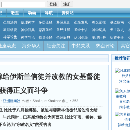
：
书
教堂
动画
导航
资料站
圣教法典
信理神学
多语圣经
释经原则
圣经发凡
教义函授
慕道指南
教理纲要
神学辞典
思高圣经
圣经注释
圣经十讲
神学词典
天主教史
神学论集
神学导论
牧灵圣经
圣经辞典
认识圣经
要理问答
祈祷手册
圣座动态
海外华人
社会关注
中梵关系
热点评论
其它
推荐资
嫁给伊斯兰信徒并改教的女基督徒
河北保
获得正义而斗争
源：
亚洲新闻社
作者：Shafique Khokhar 点击：
353
闽东教
亚·比比于八月被绑架、被迫与穆斯林信徒邻居佐海比结
。与此同时，巴基斯坦教会为阿西亚·比比守斋、祈祷。穆
不应沦为"宗教名义"的受害者
郭希锦