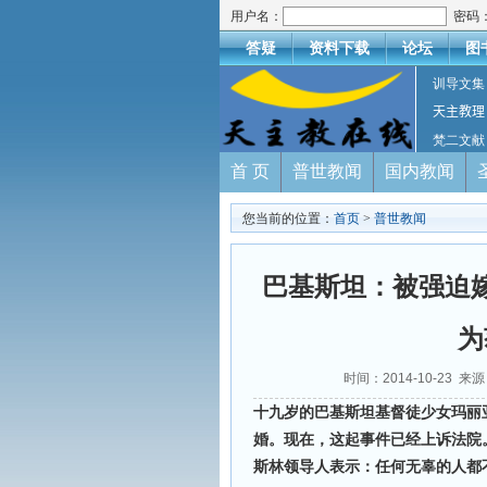
用户名：
密码
答疑
资料下载
论坛
图
训导文集
天主教理
梵二文献
首 页
普世教闻
国内教闻
您当前的位置：
首页
>
普世教闻
巴基斯坦：被强迫
为
时间：2014-10-23 来
十九岁的巴基斯坦基督徒少女玛丽
婚。现在，这起事件已经上诉法院
斯林领导人表示：任何无辜的人都