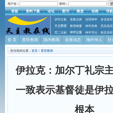
用户名：
密码：
答疑
资料下载
论坛
图书
教堂
动画
导航
训导文集
圣教法典
信理神学
多语圣经
天主教理
教理纲要
神学辞典
思高圣经
梵二文献
神学论集
神学导论
牧灵圣经
首 页
普世教闻
国内教闻
圣座动态
海外华人
社
您当前的位置：
首页
>
普世教闻
伊拉克：加尔丁礼宗
一致表示基督徒是伊
根本