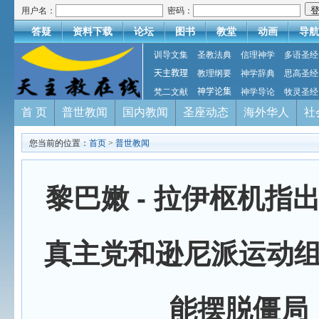
用户名：
密码：
答疑
资料下载
论坛
图书
教堂
动画
导航
训导文集
圣教法典
信理神学
多语圣经
天主教理
教理纲要
神学辞典
思高圣经
梵二文献
神学论集
神学导论
牧灵圣经
首 页
普世教闻
国内教闻
圣座动态
海外华人
社
您当前的位置：
首页
>
普世教闻
黎巴嫩 - 拉伊枢机指
真主党和逊尼派运动
能摆脱僵局