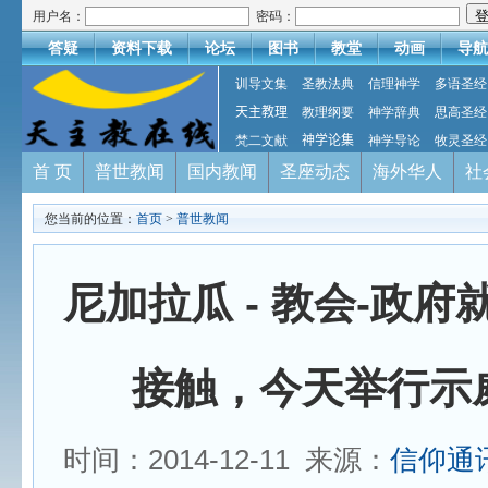
用户名：
密码：
答疑
资料下载
论坛
图书
教堂
动画
导航
训导文集
圣教法典
信理神学
多语圣经
天主教理
教理纲要
神学辞典
思高圣经
梵二文献
神学论集
神学导论
牧灵圣经
首 页
普世教闻
国内教闻
圣座动态
海外华人
社
您当前的位置：
首页
>
普世教闻
尼加拉瓜 - 教会-政
接触，今天举行示
时间：2014-12-11 来源：
信仰通