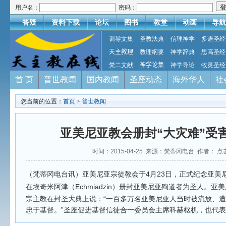
用户名：
密码：
答疑
资料下载
论坛
图书
教堂
动画
导航
训导文集
圣教法典
信理神学
多语圣经
天主教理
教理纲要
神学辞典
思高圣经
梵二文献
神学论集
神学导论
牧灵圣经
首 页
普世教闻
国内教闻
圣座动态
海外华人
社
您当前的位置：
首页
>
普世教闻
亚美尼亚教会册封“大灾难”受
时间：2015-04-25 来源：梵蒂冈电台 作者： 点
（梵蒂冈电台讯）亚美尼亚宗徒教会于4月23日，正式纪念亚美尼
在埃奇米阿津
（Echmiadzin）
册封亚美尼亚殉道者为圣人。亚美
宗主教在封圣大典上说：“一百多万名亚美尼亚人当时被流放、
忠于基督。”圣座促进基督信徒合一委员会主席科赫枢机，也代