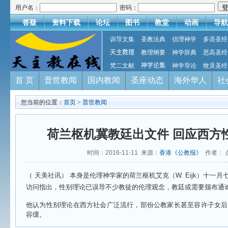
用户名：
密码：
答疑
资料下载
论坛
图书
教堂
动画
导航
训导文集
圣教法典
信理神学
多语圣经
天主教理
教理纲要
神学辞典
思高圣经
梵二文献
神学论集
神学导论
牧灵圣经
首 页
普世教闻
国内教闻
圣座动态
海外华人
社
您当前的位置：
首页
>
普世教闻
荷兰枢机冀教廷出文件 回应西方
时间：2016-11-11 来源：
香港《公教报》
作者： 
（ 天美社讯） 本身是伦理神学家的荷兰枢机艾克（W. Eijk）十一
访问指出，性别理论已误导不少教徒的伦理观念，教廷或需要颁布通
他认为性别理论在西方社会广泛流行，部份公教家长甚至容许子女后
容缓。