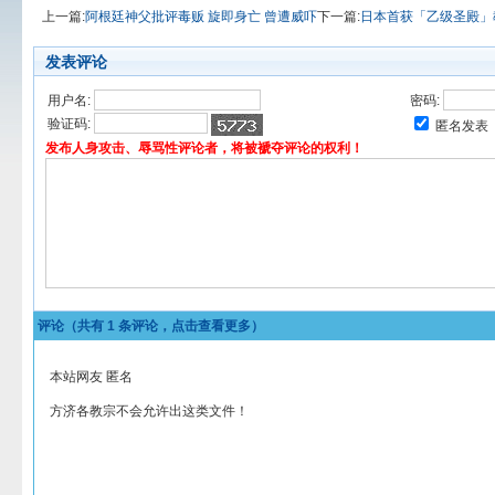
上一篇:
阿根廷神父批评毒贩 旋即身亡 曾遭威吓
下一篇:
日本首获「乙级圣殿」
发表评论
用户名:
密码:
验证码:
匿名发表
发布人身攻击、辱骂性评论者，将被褫夺评论的权利！
评论（共有
1
条评论，点击查看更多）
本站网友 匿名
方济各教宗不会允许出这类文件！