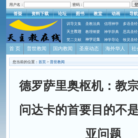
用户名：
密码：
答疑
资料下载
论坛
图书
教堂
动画
导航
训导文集
圣教法典
信理神学
多语圣经
天主教理
教理纲要
神学辞典
思高圣经
梵二文献
神学论集
神学导论
牧灵圣经
首 页
普世教闻
国内教闻
圣座动态
海外华人
社
您当前的位置：
首页
>
普世教闻
德罗萨里奥枢机：教
问达卡的首要目的不
亚问题