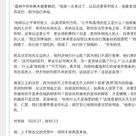
“森林中所有树木都要舞蹈。”他第一次来过了，以后还要审判世人：他要发
高采烈，因为他已来临。
“他将以公平审判世人，以真理审判万民。”公平和真理的意义是什么？他将
他的人分开，有些站在他右边，有的在左边。那些在法官来临之前，不愿行
怜悯，还有比这更公平、更合理的事吗？但是，那些怜悯他人的人，自将受
的人说：“我父所降福的，你们来承受自创世以来给你们预备好的国度吧！”他
我饿了，你们给了我吃的。我渴了，你们给了我喝的……”等等的话。
然后法官转向左边的人，他判决他们什么呢？因为他们不愿行善事。他们将到
吧！”这可怕的宣判，将会引起号啕大哭。另一首圣咏记载了什么？“义人必
惶。”什么是“噩耗呢？”“可咒骂的，离开我，到那给魔鬼和它的使者所预备
而欣喜的人，绝不怕听到那不幸的宣判。这就是公平！这就是真理！
难道公义的法官，因为你的不义而也成为不义的吗？或者“真理”因为你欺骗
意得到怜悯，在法官驾临之前，你就该怜悯别人；如果有人得罪了你，你要
所施舍的不是来自他的财富吗？假设你所施舍的是你的财富，才是慷慨；但
的施舍只是还报。圣保禄说：“你有什么不是领受的呢？”这便是最悦乐天主
安、仁爱。我们若携带着这些礼品，就可安心地期待着法官的驾临，“他将以
民。”
对答咏 玛16:27；咏95:13
领：人子将在父的光荣中、偕同天使再度来临。