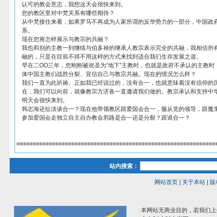
认可的教会意志，我想这天会很快来到。
您的教区里对中梵关系有哪些期待？
从中梵接住来看，如果罗马不再成为人家所谓的反华势力的一部分，中国政
系。
现在您将怎样展示与教宗的共融？
我也和别的主教一到继续与伯多禄的继承人教宗表示完全的共融，我相信所
融的，只是在目前不得不用这样的方式来找到适合我们生存发展之道。
早在二OO三年，您刚刚被祝圣为“地下”主教时，也就是政府不承认的主教
体中国主教们战胜分裂、宣信自己与教宗共融。现在的情况怎么样？
我们一直为此祈祷。正如我已经说过的，没有合一，也就意味着没有信仰的
在，我们可以向前，就像教宗方济各一直邀请我们做的。教宗承认和支持中
明天会很快来到。
韩志海还扯淡谈合一？现在他带领教区跟爱国会合一，服从党的领导，跟魔
参加爱国会走独立自主自办教会邪路是合一还是分裂？跟谁合一？
站内搜索：
网站首页
|
关于本站
|
版
本网站无商业目的，若我们上