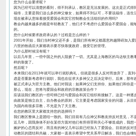
您为什么会要求呢？
因为已经可以清楚的看到，得不到承认，教区是无法发展的。这次是正式得
福传，主要是我们这么多的神父修女，如果得不到认可，不要说福传，连生
现在被承认意味着接受爱国会和其它控制教会生活组织的作用吗?
教会内越来越多的都是年轻教友了，他们才不考虑什么爱国会不爱国会，能
的。
您什么时候要求政府承认的？过程是怎么样的？
2001年开始，我们当时神父还不多，是我们所有神父都愿意跨越障碍加入爱
六世的牧函后大家都表示要尽快靠拢政府，接受它的管理。
为什么那时候没有呢？
以后几年里，一些中国之外的人阻挠了一切。尤其是上海教区的马达钦主教
样的靠拢了。
然后呢？
本来我们在2013年就可以举行就职典礼，但就是很多人反对而放弃了，直
虑是否重新考虑举行就职，我也在征求大多神父之后决定举行。后来，那年
被正式承认为官方主教。他们对我说：如果神父们支持你、如果他们和你是
那么，现在，您将与爱国会和政府的宗教政策合作？
应该说我们教区的一些司铎已经与爱国会和其它组织有接触了。这是一种逐
由政策是独立自主，自办教会的原则，它主要是考虑国家安全的问题，从目
为国内有很多宗教，不光是为了天主教。
在您的教区里大家都支持您的选择吗？
我们教区整体上是团结一致的。我们目前有几位神父和教友持反对意见，不
近几年，因我身体不好在某些方面对他们有所得罪和关心不够造成的，我想
嫉妒的心态而反对，而且有的神父几年以前已经加入了爱国会。目前的反对
动教区的团结和共融，大家都一直表示希望中梵关系早日解冻，我们也会继