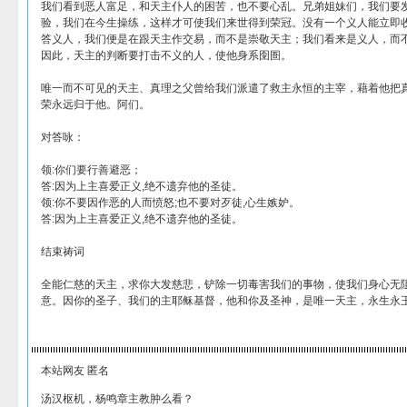
我们看到恶人富足，和天主仆人的困苦，也不要心乱。兄弟姐妹们，我们要
验，我们在今生操练，这样才可使我们来世得到荣冠。没有一个义人能立即
答义人，我们便是在跟天主作交易，而不是崇敬天主；我们看来是义人，而
因此，天主的判断要打击不义的人，使他身系囹圄。
唯一而不可见的天主、真理之父曾给我们派遣了救主永恒的主宰，藉着他把
荣永远归于他。阿们。
对答咏：
领:你们要行善避恶；
答:因为上主喜爱正义,绝不遗弃他的圣徒。
领:你不要因作恶的人而愤怒;也不要对歹徒,心生嫉妒。
答:因为上主喜爱正义,绝不遗弃他的圣徒。
结束祷词
全能仁慈的天主，求你大发慈悲，铲除一切毒害我们的事物，使我们身心无
意。因你的圣子、我们的主耶稣基督，他和你及圣神，是唯一天主，永生永
本站网友 匿名
汤汉枢机，杨鸣章主教肿么看？