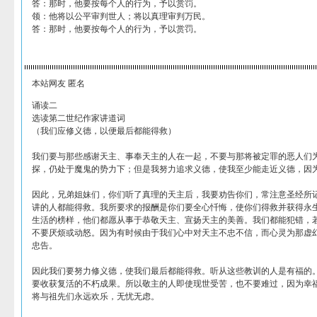
答：那时，他要按每个人的行为，予以赏罚。
领：他将以公平审判世人；将以真理审判万民。
答：那时，他要按每个人的行为，予以赏罚。
本站网友 匿名
诵读二
选读第二世纪作家讲道词
（我们应修义德，以便最后都能得救）
我们要与那些感谢天主、事奉天主的人在一起，不要与那将被定罪的恶人们
探，仍处于魔鬼的势力下；但是我努力追求义德，使我至少能走近义德，因
因此，兄弟姐妹们，你们听了真理的天主后，我要劝告你们，常注意圣经所
讲的人都能得救。我所要求的报酬是你们要全心忏悔，使你们得救并获得永
生活的榜样，他们都愿从事于恭敬天主、宣扬天主的美善。我们都能犯错，
不要厌烦或动怒。因为有时候由于我们心中对天主不忠不信，而心灵为那虚
忠告。
因此我们要努力修义德，使我们最后都能得救。听从这些教训的人是有福的
要收获复活的不朽成果。所以敬主的人即使现世受苦，也不要难过，因为幸
将与祖先们永远欢乐，无忧无虑。