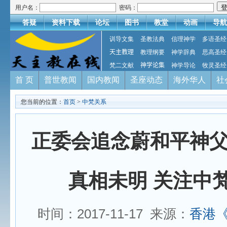
用户名：
密码：
答疑
资料下载
论坛
图书
教堂
动画
导航
训导文集
圣教法典
信理神学
多语圣经
天主教理
教理纲要
神学辞典
思高圣经
梵二文献
神学论集
神学导论
牧灵圣经
首 页
普世教闻
国内教闻
圣座动态
海外华人
社
您当前的位置：
首页
>
中梵关系
正委会追念蔚和平神
真相未明 关注中
时间：2017-11-17 来源：
香港