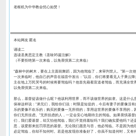
老枢机为中华教会忧心如焚！
本站网友 匿名
诵读二
选读圣奥思定主教《圣咏95篇注解》
（不要拒绝第一次来临，以免畏惧第二次来临）
“森林中的树木，要在上主面前舞蹈，因为他驾临了，来审判世人。”第一次
一次来临时，他自己的声音在福音中发出：“以后，你们将要看见人子乘云降来
主在地上万民哭号的时候将要驾临吗？他首先藉着宣道者驾临，而充满全世
以免畏惧第二次来临。
那么，基督徒该做什么呢？他该利用世界，而不该做世界的奴隶。这是什么
保禄这样说：“弟兄们，我给你们说：时限是短促的，今后有妻子的要像没有
乐的要像不欢乐的；购买的要像一无所得的；享用这世界的要像不享用的，
你们无所挂虑。”无所挂虑的人，一定会安心地期待主的驾临。如果畏惧基督
们，我们爱基督，却又怕他驾临，我们不觉得羞耻吗？我们确实爱他吗？还
恶，该爱那来惩罚罪恶的基督。无论我们愿意与否，他必驾临。不是因为他
必定驾临，你却不知何时。若是他发现你准备好了，你虽不知道何时，又有