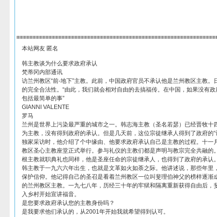
本站网友 匿名
韩主教谈为什么要求政府承认
梵蒂冈内部通讯
访兰州教区“前-地下”主教。此前，中国政府官员不承认他是兰州教区主教。
的完全合法性。“由此，我们就会相对自由的去搞福传。在中国，如果没有政
包括最简单的事”
GIANNI VALENTE
罗马
兰州是世界上污染最严重的城市之一。韩志海主教（圣名若瑟）已经晋牧十
为主教，没有得到政府的承认。但是几天前，这位宗徒继承人得到了政府的“
独家采访时，他介绍了个中缘由、他要求政府承认自己是主教的过程。十一
教区圣心主教座堂正式举行。参与礼仪的主教们都是声明与教宗完全共融的
根主教就职典礼也同样，他是圣座任命的宗徒继承人，也得到了政府的承认
韩主教于一九六六年出生，也就是文革如火如荼之际。他讲述说，那些年里
保护信仰。他记得自己的圣召是看着兰州教区一位叫斐理伯神父的榜样逐渐
的兰州教区主教。一九七八年，历经三十年的牢狱和隔离重新获得自由后，
入乡村开始宣讲福音。
是您要求政府承认您的主教身份吗？
是我要求他们承认的，从2001年开始我就希望得到认可。