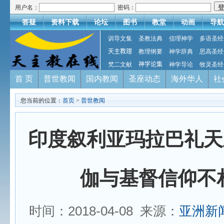
用户名：
密码：
答疑
资料下载
论坛
图书
教堂
动画
导航
训导文集
圣教法典
信理神学
多语圣经
天主教理
教理纲要
神学辞典
思高圣经
梵二文献
神学论集
神学导论
牧灵圣经
首 页
普世教闻
国内教闻
圣座动态
海外华人
社
您当前的位置：
首页
>
普世教闻
印度叙利亚玛拉巴礼天
伽与基督信仰不
时间：2018-04-08 来源：
亚洲新