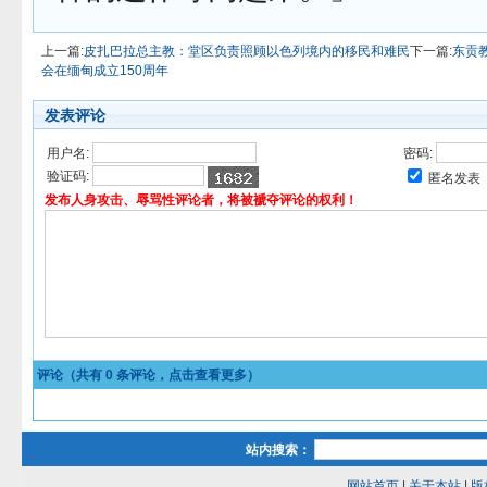
上一篇:
皮扎巴拉总主教：堂区负责照顾以色列境内的移民和难民
下一篇:
东贡教
会在缅甸成立150周年
发表评论
用户名:
密码:
验证码:
匿名发表
发布人身攻击、辱骂性评论者，将被褫夺评论的权利！
评论（共有
0
条评论，点击查看更多）
站内搜索：
网站首页
|
关于本站
|
版