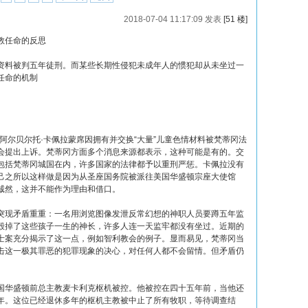
2018-07-04 11:17:09 发表
[51 楼]
教任命的反思
资料被判五年徒刑。而某些长期性侵犯未成年人的惯犯却从未坐过一
任命的机制
阿尔贝尔托·卡佩拉蒙席因拥有并交换“大量”儿童色情材料被梵蒂冈法
会提出上诉。梵蒂冈方面多个消息来源都表示，这种可能是有的。交
包括梵蒂冈城国在内，许多国家的法律都予以重刑严惩。卡佩拉没有
己之所以这样做是因为从圣座国务院被派往美国华盛顿宗座大使馆
诚然，这并不能作为理由和借口。
突现矛盾重重：一名用浏览图像发泄反常幻想的神职人员要蹲五年监
毁掉了这些孩子一生的神长，许多人连一天监牢都没有坐过。近期的
士案充分揭示了这一点，例如智利教会的例子。显而易见，梵蒂冈当
击这一极其罪恶的犯罪现象的决心，对任何人都不会留情。但矛盾仍
国华盛顿前总主教麦卡利克枢机被控。他被控在四十五年前，当他还
年。这位已经退休多年的枢机主教被中止了所有牧职，等待调查结