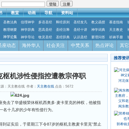
：
书
教堂
动画
导航
资料站
圣教法典
信理神学
多语圣经
释经原则
圣经发凡
教义函授
慕道指南
教理纲要
神学辞典
思高圣经
圣经注释
圣经十讲
神学词典
天主教史
神学论集
神学导论
牧灵圣经
圣经辞典
认识圣经
要理问答
祈祷手册
圣座动态
海外华人
社会关注
中梵关系
热点评论
其它
推荐资
里克枢机涉性侵指控遭教宗停职
河北保
3 来源：天主教在线 作者：
天主教在线
点击：
5672
座免去了华盛顿荣休枢机西奥多·麦卡里克的神权，他被指
闽东教
对一名十几岁的少年有性侵行为。
得到证实后，于星期三下令87岁的枢机主教麦卡里克“禁止
郭希锦