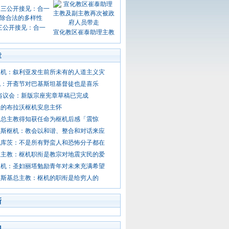
三公开接见：合一
宣化教区崔泰助理主教
章
枢机：叙利亚发生前所未有的人道主义灾
机：开斋节对巴基斯坦基督徒也是喜乐
咨议会：新版宗座宪章草稿已完成
瓜的布拉沃枢机安息主怀
阪总主教得知获任命为枢机后感「震惊
亚斯枢机：教会以和谐、整合和对话来应
机库茨：不是所有野蛮人和恐怖分子都在
总主教：枢机职衔是教宗对地震灾民的爱
枢机：圣妇丽塔勉励青年对未来充满希望
夫斯基总主教：枢机的职衔是给穷人的
新
门