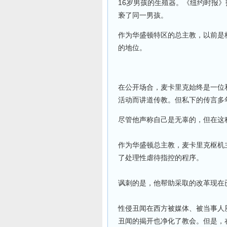
16岁男孩的生殖器。《纽约时报
亵了同一男孩。
作为华盛顿特区的总主教，以前是
的地位。
在公开场合，麦卡里克始终是一位
活动而讲道传教。但私下的传言多
尽管他声称自己是无辜的，但在这
作为华盛顿总主教，麦卡里克枢机主
了处理性虐待指控的程序。
讽刺的是，他帮助采取的改革现在
性侵丑闻在西方被媒体、被当事人
丑闻的揭开也净化了教会。但是，