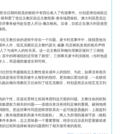
二世在任期间祝圣的枢机中有四位卷入了性侵事件。分别是维也纳前总
鲁斯和爱丁堡总主教区前总主教凯斯·奥布瑞恩枢机、澳大利亚悉尼总
经济事务秘书处负责人乔治·佩尔枢机。后者，目前正在澳大利亚接受
枢机。
到在主教任命的进程中存在一个问题。麦卡利克事件中，除指责他当
成年人外，纽瓦克教区总主教约瑟夫·威廉·托宾枢机发表的相关声明
卷入了与成年人的性关系。这一总主教区和梅坎塔教区接到了三例指
；其中的两项指控还导致了赔偿”。三例事关麦卡利克枢机（当时他是
年人，而是骚扰修道生和司铎。
到过控告华盛顿前总主教性侵未成年人的指控。为此，如果没有相关
也就是现在导致其被中止牧职的指控。更加难以置信的是，一名赔偿
么能从梅坎塔教区又任命到了纽瓦克教区，特别是然后从纽瓦克又到
熟的个性，应该在晋铎之前就考虑到这方面的问题。主教任命的机制
说集团权力相关的问题——道德沦丧没有得到足够的重视。破例地绕
局限性。把这些事件同思想阵营联系在一起可能是愚蠢的：上面提到
派（奥布瑞恩枢机和麦卡利克枢机）、两人为所谓的最保守派（格勒
事件本身外，总之意味着一个重要警报，绝非仅仅涉及到娈童癖或者
教的过程和选择标准的问题摆到了相关领导者的面前。