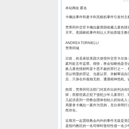
本站网友 匿名
卡佩拉事件和麦卡利克枢机事件引发对主
梵蒂冈外交官卡佩拉蒙席因收藏儿童色情
天牢。美国枢机事件则让人开始质疑主教
ANDREA TORNIELLI
梵蒂冈城
日前，前圣座驻美国大使馆外交官卡尔洛·
庭判处五年监禁。很快，将会知晓他是否
换儿童色情材料是十恶不赦的罪行之一，
否认明显的罪证、当庭认罪、并解释说自
后，只身在外孤独无助、遭遇精神危机。
然而，梵蒂冈司法部门对其作出的判决却
狱；而那些真正犯下侵犯少年儿童罪行、
几起涉及到一些教会团体创始人的知名人
局要拿卡佩拉一案作为范例，充分表明打
然存在。
近期另一起震惊教会内外的事件无疑是美
是纽约教区的一名司铎时曾经性侵一名少