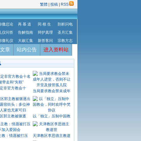
繁體
|
投稿
|
RSS
弥撒总论
再 慕 道
同 根 生
剖析闪电
礼仪问答
告解指南
辩护真理
圣月汇集
弥撒礼仪
大赦汇集
新答客问
宗教方志
文章
站内公告
进入资料站
讯
定非官方教会十
当局要求教会禁未成年
区郭主教被驱逐
以「独立」压制中国教
主教：情愿被打压
天津教区李思德主教逝