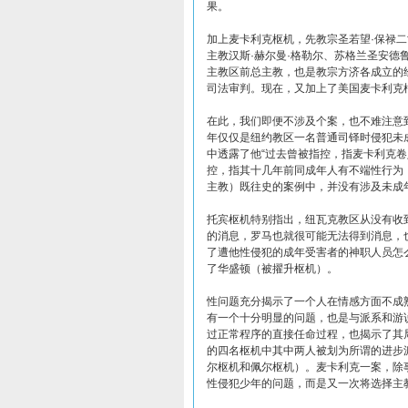
果。
加上麦卡利克枢机，先教宗圣若望·保禄
主教汉斯·赫尔曼·格勒尔、苏格兰圣安德
主教区前总主教，也是教宗方济各成立的
司法审判。现在，又加上了美国麦卡利克
在此，我们即便不涉及个案，也不难注意
年仅仅是纽约教区一名普通司铎时侵犯未
中透露了他“过去曾被指控，指麦卡利克
控，指其十几年前同成年人有不端性行为
主教）既往史的案例中，并没有涉及未成
托宾枢机特别指出，纽瓦克教区从没有收
的消息，罗马也就很可能无法得到消息，
了遭他性侵犯的成年受害者的神职人员怎
了华盛顿（被擢升枢机）。
性问题充分揭示了一个人在情感方面不成
有一个十分明显的问题，也是与派系和游
过正常程序的直接任命过程，也揭示了其
的四名枢机中其中两人被划为所谓的进步
尔枢机和佩尔枢机）。麦卡利克一案，除
性侵犯少年的问题，而是又一次将选择主