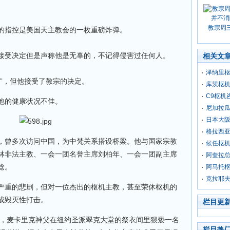
教宗周
的指控是美国天主教会的一枚重磅炸弹。
接受决定但是声称他是无辜的，不记得侵害过任何人。
相关文
泽纳里
”，但他接受了教宗的决定。
库茨枢
C9枢机
他的健康状况不佳。
尼加拉
日本大
格拉西
，曾多次访问中国，为中梵关系搭设桥梁。他与国家宗教
候任枢
林非法主教、一会一团名誉主席刘柏年、一会一团副主席
阿奎拉
稔。
阿马托
克拉耶
严重的悲剧，但对一位杰出的枢机主教，甚至荣休枢机的
成毁灭性打击。
栏目更
年，麦卡里克神父在纽约圣派翠克大堂的祭衣间里猥亵一名
栏目热