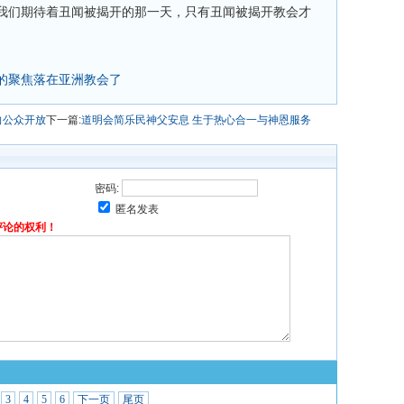
我们期待着丑闻被揭开的那一天，只有丑闻被揭开教会才
的聚焦落在亚洲教会了
向公众开放
下一篇:
道明会简乐民神父安息 生于热心合一与神恩服务
密码:
匿名发表
评论的权利！
3
4
5
6
下一页
尾页