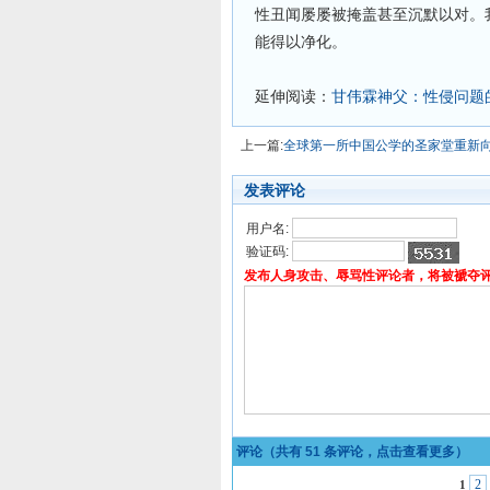
性丑闻屡屡被掩盖甚至沉默以对。
能得以净化。
延伸阅读：
甘伟霖神父：性侵问题
上一篇:
全球第一所中国公学的圣家堂重新
发表评论
用户名:
验证码:
发布人身攻击、辱骂性评论者，将被褫夺
评论（共有
51
条评论，点击查看更多）
2
1