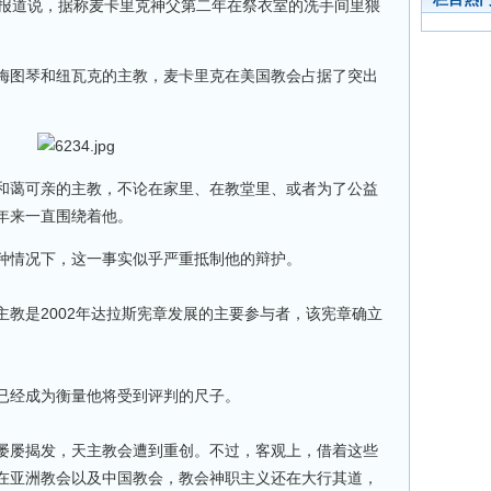
》报道说，据称麦卡里克神父第二年在祭衣室的冼手间里猥
梅图琴和纽瓦克的主教，麦卡里克在美国教会占据了突出
和蔼可亲的主教，不论在家里、在教堂里、或者为了公益
年来一直围绕着他。
种情况下，这一事实似乎严重抵制他的辩护。
教是2002年达拉斯宪章发展的主要参与者，该宪章确立
已经成为衡量他将受到评判的尺子。
屡屡揭发，天主教会遭到重创。不过，客观上，借着这些
在亚洲教会以及中国教会，教会神职主义还在大行其道，