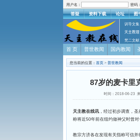
用户名：
密码
答疑
资料下载
论坛
图
训导文集
天主教理
梵二文献
首 页
普世教闻
国内教闻
您当前的位置：
首页
>
普世教闻
87岁的麦卡
时间：2018-06-2
天主教在线讯
，经过初步调查，圣
称将近50年前在纽约做神父时曾
教宗方济各在发现有关指称可信并