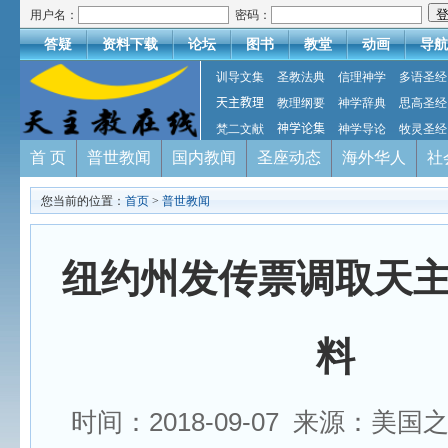
用户名：
密码：
答疑
资料下载
论坛
图书
教堂
动画
导航
训导文集
圣教法典
信理神学
多语圣经
天主教理
教理纲要
神学辞典
思高圣经
梵二文献
神学论集
神学导论
牧灵圣经
首 页
普世教闻
国内教闻
圣座动态
海外华人
社
您当前的位置：
首页
>
普世教闻
纽约州发传票调取天
料
时间：2018-09-07 来源：美国