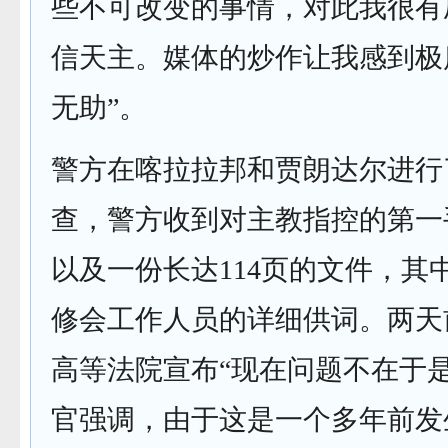
些不可改变的事情，对此我很有
信天主。媒体的炒作让我感到极
无助”。
警方在喀拉拉邦和贾朗达尔进行
查，警方收到对主教指控的第一
以及一份长达114页的文件，其
修会工作人员的详细供词。两天
高等法院宣布“现在问题不在于
官强调，由于这是一个多年前发