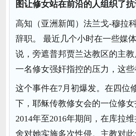
图让修女站在前沿的人组织了抗
高知（亚洲新闻）法兰戈-穆拉
辞职。 最近几个小时在一些媒
说，旁遮普邦贾兰达教区的主教
一名修女强奸指控的压力，这些
这个事件在7月初爆发。在四位
下，耶稣传教修女会的一位修女
2014年至2016年期间，在库拉
舍对她实施多次性侵。主教对此