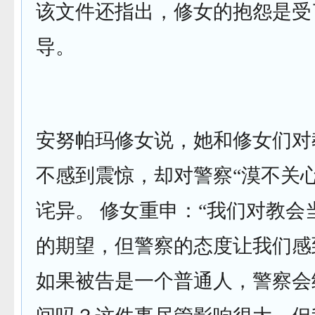
该文件还指出，修女的抱怨是受
导。
安努帕玛修女说，她和修女们对
不感到震惊，却对警察“漠不关
诧异。 修女重申：“我们对教会
的期望，但警察的态度让我们感
如果被告是一个普通人，警察会