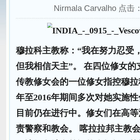
Nirmala Carvalho 点击
穆拉科主教称：“我在努力忍受
但我相信天主”。 在四位修女的
传教修女会的一位修女指控穆拉科
年至2016年期间多次对她实施
目前仍在进行中。修女们在高等
责警察和教会。 喀拉拉邦主教会