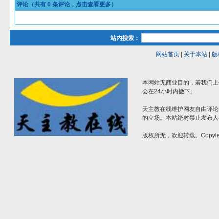
评论（共有
0
条评论，点击查看更多）
站内搜索：
网站首页
|
关于本站
|
版
本网站无商业目的，若我们上
会在24小时内撤下。
天主教在线维护网友自由评论
的立场。本站绝对禁止发布人
版权所无，欢迎转载。Copylef