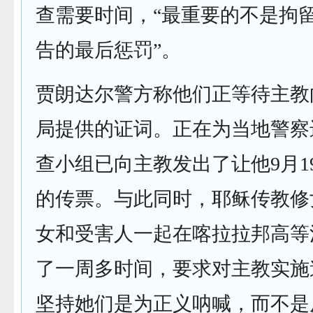
查需要时间，“最重要的不是拘
告的最后惩罚”。
贾朗达尔警方称他们正等待主教
局提供的证词。正在为当地警察
查小组已向主教发出了让他9月1
的传票。与此同时，耶稣传教修
女和受害人一起在喀拉拉邦高等
了一周多时间，要求对主教实施
坚持她们是为正义呐喊，而不是