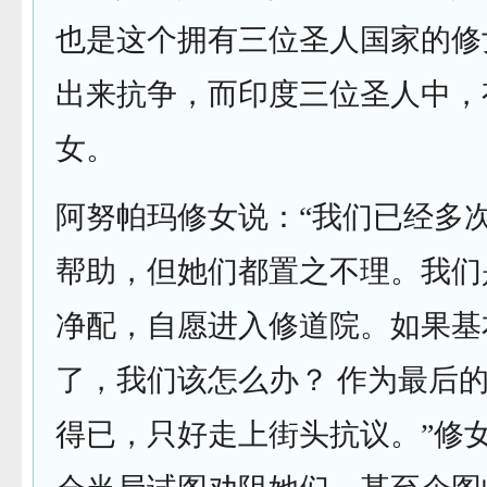
也是这个拥有三位圣人国家的修
出来抗争，而印度三位圣人中，
女。
阿努帕玛修女说：“我们已经多
帮助，但她们都置之不理。我们
净配，自愿进入修道院。如果基
了，我们该怎么办？ 作为最后
得已，只好走上街头抗议。”修