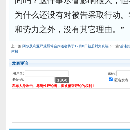
间吗？这件事尽管影响很大，但
为什么还没有对被告采取行动。
和势力之外，没有其它理由。”
上一篇:
阿尔及利亚严规熙笃会殉道者将于12月8日被册封为真福
下一篇:
基辅的
体制
发表评论
用户名:
密码:
验证码:
匿名发表
发布人身攻击、辱骂性评论者，将被褫夺评论的权利！