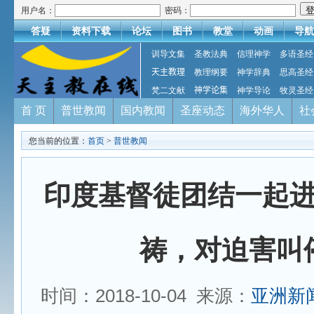
用户名：
密码：
答疑
资料下载
论坛
图书
教堂
动画
导航
训导文集
圣教法典
信理神学
多语圣经
天主教理
教理纲要
神学辞典
思高圣经
梵二文献
神学论集
神学导论
牧灵圣经
首 页
普世教闻
国内教闻
圣座动态
海外华人
社
您当前的位置：
首页
>
普世教闻
印度基督徒团结一起
祷，对迫害叫
时间：2018-10-04 来源：
亚洲新