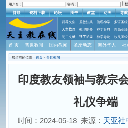
用户名：
密码：
答疑
资料下载
论坛
图书
教堂
动画
导航
训导文集
圣教法典
信理神学
多语圣经
天主教理
教理纲要
神学辞典
思高圣经
梵二文献
神学论集
神学导论
牧灵圣经
首 页
普世教闻
国内教闻
圣座动态
海外华人
社
您当前的位置：
首页
>
普世教闻
印度教友领袖与教宗
礼仪争端
时间：2024-05-18 来源：
天亚社