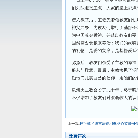
当日上午8：30，在本堂林勇泉
们列队迎接主教，大家的脸上都洋
进入教堂后，主教先带领教友们朝
神父共祭，为教友们举行了基督圣
为中国教会祈祷。并鼓励教友们要
固然需要食粮来养活；我们的灵魂
的礼物，是爱的宴席，是基督爱我
弥撒后，教友们领受了主教的降福
服从与敬意。最后，主教接见了堂
励他们扎实自己的信仰，用他们的
泉州天主教会盼了几十年，终于盼
不仅增加了教友们对教会牧人的认
上一篇:
凤翔教区隆重庆祝耶稣圣心节暨司
发表评论