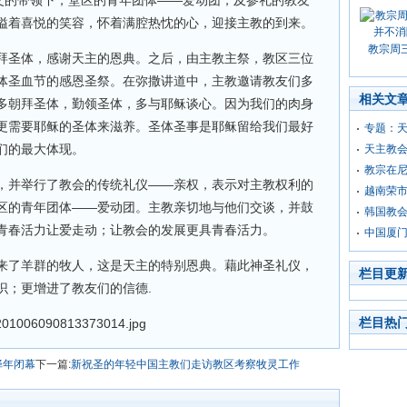
神父的带领下，堂区的青年团体——爱动团，及参礼的教友
溢着喜悦的笑容，怀着满腔热忱的心，迎接主教的到来。
教宗周
拜圣体，感谢天主的恩典。之后，由主教主祭，教区三位
体圣血节的感恩圣祭。在弥撒讲道中，主教邀请教友们多
相关文
多朝拜圣体，勤领圣体，多与耶稣谈心。因为我们的肉身
更需要耶稣的圣体来滋养。圣体圣事是耶稣留给我们最好
专题：天
们的最大体现。
天主教
教宗在
，并举行了教会的传统礼仪——亲权，表示对主教权利的
越南荣
区的青年团体——爱动团。主教亲切地与他们交谈，并鼓
韩国教
青春活力让爱走动；让教会的发展更具青春活力。
中国厦
来了羊群的牧人，这是天主的特别恩典。藉此神圣礼仪，
栏目更
识；更增进了教友们的信德.
栏目热
铎年闭幕
下一篇:
新祝圣的年轻中国主教们走访教区考察牧灵工作