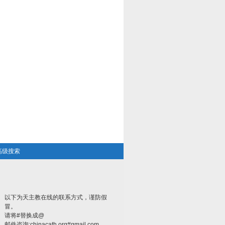
高级搜索
以下为天主教在线的联系方式，谨防假
冒。
请将#替换成@
邮件咨询:chinacath.org#gmail.com