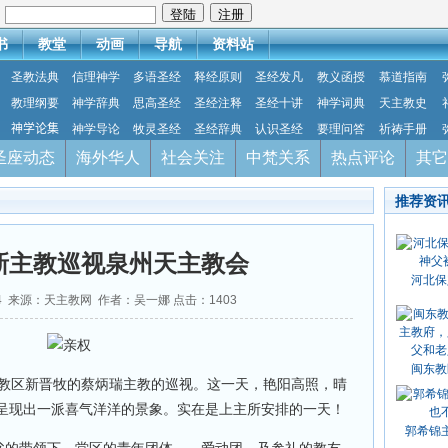
：
书
教堂
动画
导航
资料站
圣教法典
信理神学
多语圣经
释经原则
圣经发凡
教义函授
慕道指南
教理纲要
神学辞典
思高圣经
圣经注释
圣经十讲
神学词典
天主教史
神学论集
神学导论
牧灵圣经
圣经辞典
认识圣经
要理问答
祈祷手册
圣座动态
海外华人
社会关注
中梵关系
热点评论
其它
推荐资
新主教巡视泉州天主教会
河北保
-14 来源：天主教网 作者：吴一娜 点击：
1403
闽东教
门教区新晋牧的蔡炳瑞主教的巡视。这一天，艳阳高照，晴
呈现出一派喜气洋洋的景象。实在是上主所安排的一天！
郭希锦