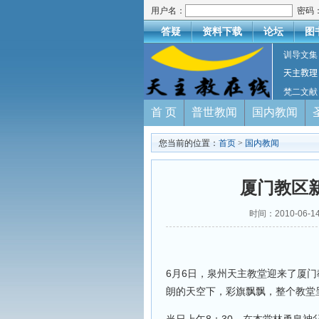
用户名：
密码
答疑
资料下载
论坛
图
训导文集
天主教理
梵二文献
首 页
普世教闻
国内教闻
您当前的位置：
首页
>
国内教闻
厦门教区
时间：2010-06
6月6日，泉州天主教堂迎来了厦
朗的天空下，彩旗飘飘，整个教堂