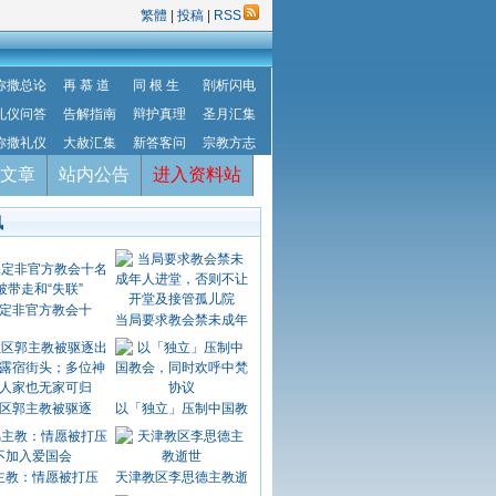
繁體
|
投稿
|
RSS
弥撒总论
再 慕 道
同 根 生
剖析闪电
礼仪问答
告解指南
辩护真理
圣月汇集
弥撒礼仪
大赦汇集
新答客问
宗教方志
文章
站内公告
进入资料站
讯
定非官方教会十
当局要求教会禁未成年
区郭主教被驱逐
以「独立」压制中国教
主教：情愿被打压
天津教区李思德主教逝