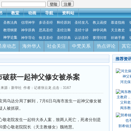
：
书
教堂
动画
导航
资料站
圣教法典
信理神学
多语圣经
释经原则
圣经发凡
教义函授
慕道指南
教理纲要
神学辞典
思高圣经
圣经注释
圣经十讲
神学词典
天主教史
神学论集
神学导论
牧灵圣经
圣经辞典
认识圣经
要理问答
祈祷手册
圣座动态
海外华人
社会关注
中梵关系
热点评论
其它
推荐资
市破获一起神父修女被杀案
河北保
-11 来源：新华社 作者：记者张云龙 点击：
3167
安局乌达分局了解到，7月6日乌海市发生一起神父修女被
嫌疑人被抓获。
闽东教
心敬老院发生一起特大杀人案，致两人死亡，死者分别是
郭希锦
来和爱心敬老院院长（天主教修女）魏艳慧。