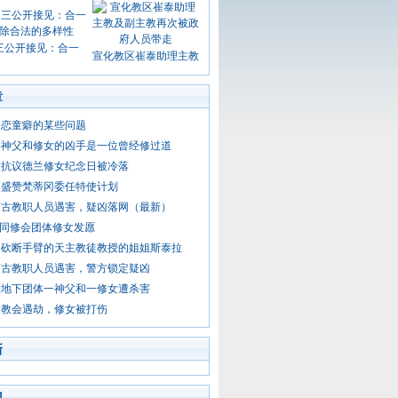
三公开接见：合一
宣化教区崔泰助理主教
章
父恋童癖的某些问题
害神父和修女的凶手是一位曾经修过道
友抗议德兰修女纪念日被冷落
父盛赞梵蒂冈委任特使计划
蒙古教职人员遇害，疑凶落网（最新）
 不同修会团体修女发愿
遭砍断手臂的天主教徒教授的姐姐斯泰拉
蒙古教职人员遇害，警方锁定疑凶
区地下团体一神父和一修女遭杀害
阳教会遇劫，修女被打伤
新
门