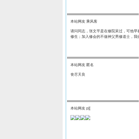
本站网友 乘风客
请问同志，张文平是在修院呆过，可他早
修生；加入修会的不做神父男修道士，我
本站网友 匿名
丧尽天良
本站网友 p[[