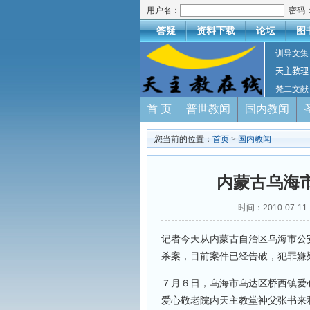
用户名：
密码
答疑
资料下载
论坛
图
训导文集
天主教理
梵二文献
首 页
普世教闻
国内教闻
您当前的位置：
首页
>
国内教闻
内蒙古乌海
时间：2010-07
记者今天从内蒙古自治区乌海市公
杀案，目前案件已经告破，犯罪
７月６日，乌海市乌达区桥西镇爱
爱心敬老院内天主教堂神父张书