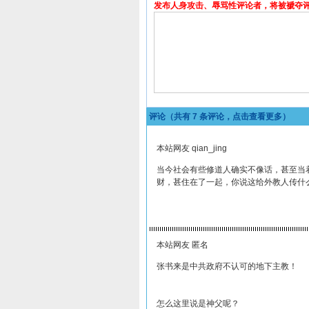
发布人身攻击、辱骂性评论者，将被褫夺
评论（共有
7
条评论，点击查看更多）
本站网友 qian_jing
当今社会有些修道人确实不像话，甚至当
财，甚住在了一起，你说这给外教人传什
本站网友 匿名
张书来是中共政府不认可的地下主教！
怎么这里说是神父呢？