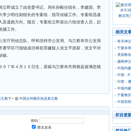
局立即成立了由党委书记、局长孙毅任组长，李建国、李
长李少明任副组长的专案组，指导侦破工作。专案组迅速
教宗周
人及逃跑方向。随后，专案组立即派出六组侦查人员，赶
开抓捕工作。
相关文
公安厅刑侦总队、呼和浩特市公安局、乌兰察布市公安局
有关神
市赛罕区巧报镇成功将犯罪嫌疑人张文平抓获，张文平对
宁夏杀
美国教
功侦破。
越南神
９６７年４月１５日生，原籍乌兰察布市商都县玻璃忽镜
中国内
中国 -
印度：
中国内
宁夏教
新主教
下一篇:
中国台州教区祝圣新主教
中国安
栏目更
密码:
匿名发表
栏目热