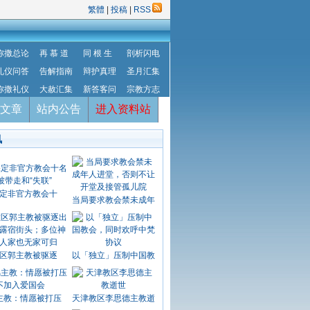
繁體
|
投稿
|
RSS
弥撒总论
再 慕 道
同 根 生
剖析闪电
礼仪问答
告解指南
辩护真理
圣月汇集
弥撒礼仪
大赦汇集
新答客问
宗教方志
文章
站内公告
进入资料站
讯
定非官方教会十
当局要求教会禁未成年
区郭主教被驱逐
以「独立」压制中国教
主教：情愿被打压
天津教区李思德主教逝