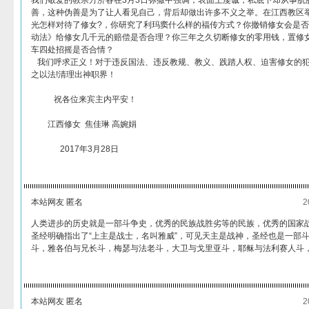
我们敬爱的教宗方济各在3月3日弥撒中强调，表面上虔诚，私底下却从事肮
善，这种伪善是为了让人看见自己，背后却做出许多不义之举。在江西教区
光怎样对待了修女?，你研究了利玛窦什么样的福传方式？你撤销修女会是
动法》给修女几千元的赔偿是否合理？你三年之久切断修女的零用钱，置修
车四处招摇是否合情？
我们呼求正义！对于违反国法、违反教规、教义、践踏人权、迫害修女的犯
之以法!清理出神职界！
祝各位来宾主内平安！
江西修女 焦佳琳 高婉娟
2017年3月28日
本站网友 匿名
2
人类进步的历史就是一部斗争史，优秀的民族战胜劣等的民族，优秀的国家
圣经明确指出了“上主是战士，名叫雅威”，可见天主是战神，圣经也是一部
斗，雅各伯与兄长斗，梅瑟与法老斗，大卫与戈里亚斗，耶稣与法利赛人斗
本站网友 匿名
2