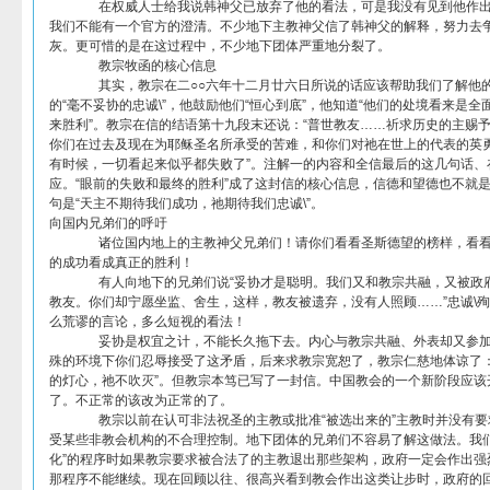
在权威人士给我说韩神父已放弃了他的看法，可是我没有见到他作出
我们不能有一个官方的澄清。不少地下主教神父信了韩神父的解释，努力去
灰。更可惜的是在这过程中，不少地下团体严重地分裂了。
教宗牧函的核心信息
其实，教宗在二○○六年十二月廿六日所说的话应该帮助我们了解他的
的“毫不妥协的忠诚\”，他鼓励他们“恒心到底”，他知道“他们的处境看来是全
来胜利”。教宗在信的结语第十九段末还说：“普世教友……祈求历史的主赐
你们在过去及现在为耶稣圣名所承受的苦难，和你们对祂在世上的代表的英勇
有时候，一切看起来似乎都失败了”。注解一的内容和全信最后的这几句话、
应。“眼前的失败和最终的胜利”成了这封信的核心信息，信德和望德也不就
句是“天主不期待我们成功，祂期待我们忠诚\”。
向国内兄弟们的呼吁
诸位国内地上的主教神父兄弟们！请你们看看圣斯德望的榜样，看看
的成功看成真正的胜利！
有人向地下的兄弟们说“妥协才是聪明。我们又和教宗共融，又被政府
教友。你们却宁愿坐监、舍生，这样，教友被遗弃，没有人照顾……”忠诚\
么荒谬的言论，多么短视的看法！
妥协是权宜之计，不能长久拖下去。内心与教宗共融、外表却又参加
殊的环境下你们忍辱接受了这矛盾，后来求教宗宽恕了，教宗仁慈地体谅了：
的灯心，祂不吹灭”。但教宗本笃已写了一封信。中国教会的一个新阶段应该
了。不正常的该改为正常的了。
教宗以前在认可非法祝圣的主教或批准“被选出来的”主教时并没有要
受某些非教会机构的不合理控制。地下团体的兄弟们不容易了解这做法。我们
化”的程序时如果教宗要求被合法了的主教退出那些架构，政府一定会作出强
那程序不能继续。现在回顾以往、很高兴看到教会作出这类让步时，政府的