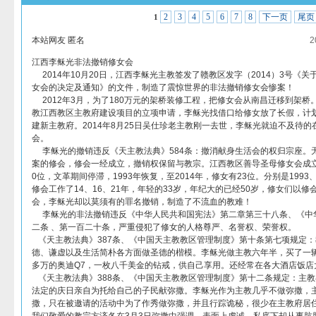
2
3
4
5
6
7
8
下一页
尾页
1
本站网友 匿名
2
江西李稣光非法撤销修女会
2014年10月20日，江西李稣光主教签发了赣教区发字（2014）3号《
女会的决定及通知》的文件，制造了震惊世界的非法撤销修女会惨案！
2012年3月，为了180万元的架桥装修工程，把修女会从南昌迁移到架桥。
教江西教区主教府建设项目的立项申请，李稣光找借口给修女放了长假，计划
建新主教府。2014年8月25日吴仕珍老主教刚一去世，李稣光就迫不及待的在2
会。
李稣光的撤销违反《天主教法典》584条：撤消献身生活会的权归宗座。
案的修会，修会一经成立，撤销权保留与教宗。江西教区善导圣母修女会成立于1
0位，文革期间停滞，1993年恢复，至2014年，修女有23位。分别是1993、
修会工作了14、16、21年，年轻的33岁，年纪大的已经50岁，修女们以
会，李稣光却以莫须有的罪名撤销，制造了不流血的教难！
李稣光的非法撤销违反《中华人民共和国宪法》第二章第三十八条、《中
二条 、第一百二十条，严重侵犯了修女的人格尊严、名誉权、荣誉权。
《天主教法典》387条、《中国天主教教区管理制度》第十条第七项规定
德、谦虚以及生活简朴各方面做圣德的楷模。李稣光做主教六年半，买了一辆3
多万的奥迪Q7，一枚八千美金的钻戒，供自己享用。还经常在各大酒店饭店
《天主教法典》388条、《中国天主教教区管理制度》第十二条规定：主
法定的庆日亲自为托给自己的子民献弥撒。李稣光作为主教几乎不做弥撒，
撒，只在被邀请的活动中为了作秀做弥撒，并且行踪诡秘，很少在主教府居