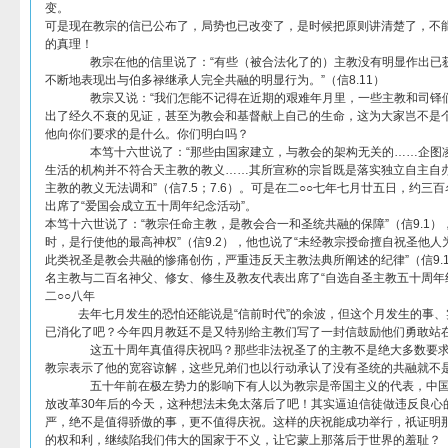
变。
可是现在教宗的信已公布了，局势也已改变了，是时候把原则讲清楚了，不
的真理！
教宗在他的信里说了：“有些（被合法化了的）主教没有明显作出已获
不断地表现出与伯多禄继承人完全共融的明显行为。”（信8.11）
教宗又说：“我们怎能不记得在近期的艰难年月里，一些主教和司铎们
出了经久不衰的见证，甚至为教会和基督献上自己的生命，这为大家岂不是个鼓励
他向你们要求的是什么。你们明白吗？
本笃十六世说了：“那些由国家建立，与教会的架构无关的……企图凌
生活的机构并不符合天主教的教义……其所宣称的宗旨既是落实独立自主自
主教的教义无法调和”（信7.5；7.6）。可是在二○○七年七月廿五日，约
出席了“爱国会成立五十周年纪念活动”。
本笃十六世说了：“教宗任命主教，是教会合一和圣统共融的保障”（信9.1）
时，是行使他的最高神权”（信9.2），他也说了“未经教宗授命擅自祝圣他人
此类祝圣是教会共融的惨痛创伤，严重违反天主教法典所阐述的纪律”（信9.
名主教与二百名神父、修女、修生及教友代表出席了“自选自圣主教五十周年
二○○八年
去年七月发生的恐怕还能说是“信前时代”的余波，但这个月发生的事、
已消化了吧？今年四月教廷不是又特别给主教们写了一封信鼓励他们勇敢站
这五十周年真值得庆祝吗？那些非法祝圣了的主教不是绝大多数要求
教宗表示了他的宽容谅解，这些兄弟们也以行动承认了没有圣统的共融就不
五十年前在极左势力的影响下有人以为教宗是帝国主义的代表，中国
放改革30年后的今天，这种想法未免太落后了吧！其实逼迫信徒做违反良心
严，绝不是值得骄傲的事，更不值得庆祝。这样的庆祝能成功举行，祇证明
的权和利，继续陷我们伟大的国家于不义，让它蒙上那落后于世界的羞耻？