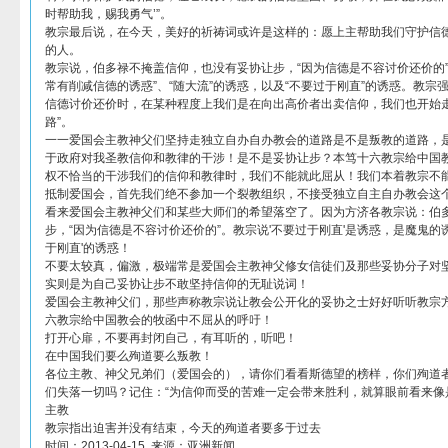
时帮助我，赐我勇气’”。
教宗最后说，在今天，美好的祈祷词或许是这样的：愿上主帮助我们守护信
的人。
教宗说，伯多禄不掩盖信仰，也没有妥协让步，“因为信德是不容讨价还价的”
常有削减信德的诱惑”、“随大流”的诱惑，以及“不要过于刚直”的诱惑。教宗
信德讨价还价时，在某种程度上我们是在向出高价者出卖信仰，我们也开始
路”。
一一爱国会主教神父们坚持走独立自办自办教会的道路是不是叛教的道路，
于政府对我圣教信仰和教律的干涉！是不是妥协让步？本笃十六教宗给中国
权不恰当的干涉我们的信仰和教律时，我们不能就此屈从！我们本着教宗不
抵制爱国会，首先我们绝不参加一个裂教组织，不接受独立自主自办教会这
看来爱国会主教神父们和某些大师们的希望落空了。因为方济各教宗说：伯
步，“因为信德是不容讨价还价的”。教宗说'不要过于刚直'是诱惑，是魔鬼的
于刚直'的诱惑！
不要太较真，偏激，极端常是爱国会主教神父修女信徒们及那些妥协分子对
实则是为自己妥协让步不敢坚持信仰的无耻说词！
爱国会主教神父们，那些声称教宗说让教会公开化的妥协之士好好听听教宗
六教宗给中国教会的牧函中不屈从的呼吁！
打开心扉，不要再封闭自己，有耳听的，听吧！
在中国我们要么殉道要么叛教！
各位主教、神父兄弟们（爱国会的），请你们看看斯德望的榜样，你们殉道
们失落一切吗？记住：“为信仰而受的苦难一定会带来胜利，就算眼前看来像
主教
教宗指出迫害并没有结束，今天的殉道者要多于过去
时间：2013-04-15 来源：亚洲新闻