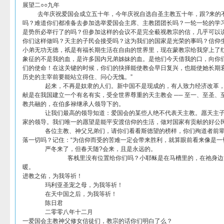
展望二○○九年
去年庆祝爱国会成立五十年，今年庆祝自选自圣主教五十年，跟?来的不
吗？难道你们都准备去参加选举爱国会主席、主教团团长吗？一轮一轮的学
是势所必举行了的吗？但参加这样的会议不是完全藐视教宗的信，几乎可以
你们这样做吗？天主的子民会接受吗？这为我们的国家是光荣的事吗？信仰
小弟无功无德，祇是有福长期生活在自由的世界里，现在蒙教宗给我穿上了
象征的不是我的血，是许多国内兄弟姊妹的血。是他们今天借我的口，向你们
们的使命！在这关键的时候，你们的抉择能使教会早日复兴，也能使她长期
历史的主宰前要能站立得住、问心无愧。”
起来，不再是奴隶的人们。新中国不是现成的，有人致力经济改革，
献是在我国建立一个有名有实，受全世界尊重的天主教会 ── 至一、至圣、
教共融的，在伯多禄继承人领导下的。
让我们最高的领导知道：爱国会的某些人绝不代表天主教。愿天主子民
家的领导。我们唯一的愿望是能平安渡信仰的生活，做对国家有贡献的好公
各位主教、神父兄弟们，请你们看看斯德望的榜样，你们殉道者前辈
落一切吗？记住：“为信仰而受的苦难一定会带来胜利，就算眼前看来像是一
严冬来了，但春天随?会来，且是永远的。
客栈里没有位置给你们吗？小耶稣是在马槽里的，在祂身边贫穷
暖。
进教之佑，为我等祈！
玛利亚圣宠之母，为我等祈！
在天中国之后，为我等祈！
陈日君
二零零八年十二月
一爱国会主教神父修女信徒们，教宗的话你们明白了么？