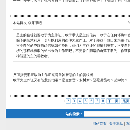
一一小安子，天主让你独立自主了还是教廷让你自办教会了？你做了谁让你
本站网友 睁开眼吧
2
是主的信徒就要敢于为主作证，敢于承认是主的信徒，敢于在任何环境中
赐予的智慧利用一切可以利用的条件为主作证。对于那些不敢出来为主作
言不惭的的夸耀自己信德如何坚固，你们为主作证的胆量都没有，不要自
榜的那样就勇敢的站出来为主作证吧，不要躲在阴暗的角落不敢为主作证
神智慧的主的善牧者。
反而指责那些敢为主作证充满圣神智慧的主的善牧者。
敢于为主作证又有智慧的指谁？是金鲁贤？安树新？还是龚品梅？范学淹？
2
3
4
5
6
7
8
下一页
尾页
1
站内搜索：
网站首页
|
关于本站
|
版