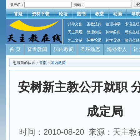
用户名：
密码：
答疑
资料下载
论坛
图书
教堂
动画
导航
训导文集
圣教法典
信理神学
多语圣经
天主教理
教理纲要
神学辞典
思高圣经
梵二文献
神学论集
神学导论
牧灵圣经
首 页
普世教闻
国内教闻
圣座动态
海外华人
社
您当前的位置：
首页
>
国内教闻
安树新主教公开就职 
成定局
时间：2010-08-20 来源：天主