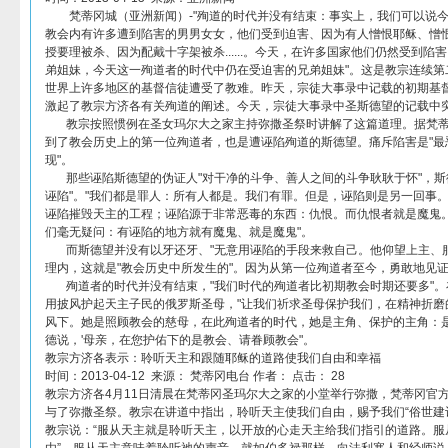
梵蒂冈城（亚洲新闻）-"殉道的时代并没有结束：事实上，我们可以说今
教会内有许多遭到陷害的男男女女，他们受到迫害、因为有人憎恨耶稣、憎
授要理被杀、因为配戴十字架被杀......。今天，在许多国家他们仍然受到陷害、
弟姐妹，今天这一殉道者的时代中仍在受迫害的兄弟姐妹"。这是教宗连续第
世界上许多地区的基督信徒遭受了教难。昨天，宗徒大事录中记载的初期基
激起了教宗方济各有关殉道的阐述。今天，宗徒大事录中圣斯德望的记载中
教宗按照惯例在圣女玛尔大之家主持弥撒圣祭时讲解了这篇道理。据梵蒂
到了教会历史上的第一位殉道者，也是遭诬陷殉道的斯德望。痛斥陷害是"最
现"。
那些诬陷斯德望的伪证人"对干净的斗争、善人之间的斗争耿耿于怀"，斯
诬陷"。"我们都是罪人：所有人都是。我们有罪。但是，诬陷则是另一回事
诬陷摧毁天主的工程；诬陷源于非常恶毒的东西：仇恨。而仇恨者就是魔鬼
们毫无疑问：有诬陷的地方就有魔鬼、就是魔鬼"。
而斯德望并没有以牙还牙、"无意用诬陷的手段来救自己。他仰望上主、服
理内，这就是"教会历史中所发生的"。因为从第一位殉道者至今，勇敢地见
殉道者的时代并没有结束，"我们时代的殉道者比初期教会时期还要多"。在
用披风护起天主子民的俄罗斯圣母，"让我们祈求圣母保护我们，在精神折磨
风下。她是照顾教会的慈母，在此殉道者的时代，她是主角、保护的主角：是妈妈
德说，'母亲，在您护佑下的是教会、请眷顾教会"。
教宗方济各表示：聆听天主和跟随耶稣的道路使我们自由和幸福
时间：2013-04-12 来源： 梵蒂冈电台 作者： 点击： 28
教宗方济各4月11日清晨在梵蒂冈圣玛尔大之家的小堂举行弥撒，梵蒂冈官
与了弥撒圣祭。教宗在讲道中指出，聆听天主使我们自由，赐予我们“俗世建
教宗说：“服从天主就是聆听天主，以开放的心走天主给我们指引的道路。服