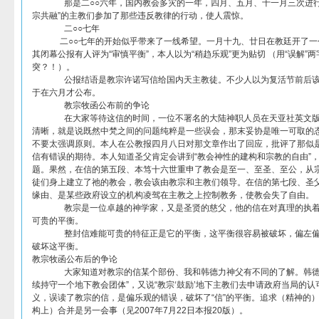
那是二○○六年，国内教会多灾的一年，四月、五月、十一月三次进行了
宗共融”的主教们参加了那些违反教律的行动，使人震惊。
二○○七年
二○○七年的开始似乎带来了一线希望。一月十九、廿日在教廷开了一
其闭幕公报有人评为“审慎平衡”，本人以为“稍趋乐观”更为贴切 （用“误解”
突？！）。
公报结语是教宗许诺写信给国内天主教徒。不少人以为复活节前后该
于在六月才公布。
教宗牧函公布前的争论
在大家等待这信的时间，一位不署名的大陆神职人员在天亚社英文版
清晰，就是说既然中梵之间的问题纯粹是一些误会，那末妥协是唯一可取的
不要太强调原则。本人在公教报四月八日对那文章作出了回应，批评了那似
信有错误的期待。本人知道圣父肯定会讲到“教会神性的建构和宗教的自由”
题。果然，在信的第五段、本笃十六世重申了教会是至一、至圣、至公，从
徒们身上建立了祂的教会，教会该由教宗和主教们领导。在信的第七段、圣
缘由、是某些政府设立的机构凌驾在主教之上控制教务，使教会失了自由。
教宗是一位卓越的神学家，又是圣贤的慈父，他的信在对真理的执着
可贵的平衡。
整封信难能可贵的特征正是它的平衡，这平衡很容易被破坏，偏左偏
破坏这平衡。
教宗牧函公布后的争论
大家知道对教宗的信某个部份、我和韩德力神父有不同的了解。韩德力
续持守一个地下教会团体”，又说“教宗‘鼓励’地下主教们去申请政府当局的认
义，误读了教宗的信，是偏乐观的错误，破坏了“信”的平衡。追求（精神的
构上）合并是另一会事（见2007年7月22日本报20版）。