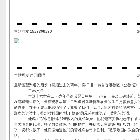
本站网友 1528309280
2
本站网友 睁开眼吧
2
圣斯德望殉道的启发（回顾过去的两年） 陈日君 转自香港教区《公教报》
二○○六年
本笃十六世在二○○六年圣诞节翌日中午、与信徒一齐念三钟经前、曾
在耶稣诞生后的一天庆祝教会第一位殉道者圣斯德望在天的生日是很有意义
的肉躯，在十字架上把它牺牲了，救赎了我们，我们大家才有希望能够重生
那次的讲话中，特别对我国内“地下教会”的兄弟姊妹说了一番慰问的话。
他说：“我特别挂念那些教内的兄弟姊妹，他们毫不妥协地忠于伯多禄
重大痛苦的代价。整个教会敬佩他们的榜样、并祈求天主赏赐他们毅力，恒
乎一切都失败了，他们该知道他们的苦难终会带来胜利。”教宗致国内教会的
话。