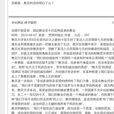
安树新，教宗的话你明白了么？
本站网友 睁开眼吧
2
信德不能妥协，因此教会至今仍是殉道者的教会
时间：2013-04-07 来源： 梵蒂冈电台 作者： 点击： 107
教宗方济各4月6日在圣玛尔大之家的小堂主持了复活八日庆期第七天的弥撒
修女会和善牧修女会的一些修女参加了礼仪。教宗在弥撒中表示：基督徒应
教宗在简短的弥撒讲道中，讲解了复活八日庆期第七天的弥撒读经和福音。
恐吓，在犹太首领面前勇敢见证信仰；而福音则讲述了复活的耶稣责斥那些
教宗方济各问道：“我们的信德如何？坚固吗？或者有时候有点薄弱呢？”当困
一样勇敢，或者有些迟疑不定呢？”教宗说，伯多禄不掩盖信仰，也没有妥协
的”。然而“在天主子民的历史中，常常有削减信德的诱惑”、“随大流”的诱惑
强调说“当我们开始削减信德时，为信德讨价还价时，在某种程度上我们是在
走上了叛教的道路，背叛上主的道路”。
教宗进一步指出：“圣伯多禄和圣若望的榜样给了我们力量，但是在教会历史
如此，“我们并不需要到罗马的地下墓穴或罗马斗兽场去寻找殉道者，因为殉
有。教宗方济各说，基督徒因信仰的缘故遭受迫害。一些国家不允许信徒佩
罚。在二十一世纪的今天，我们的教会仍然是一个殉道者的教会”，仍然属于
称“我们不得不说我们所见所闻”的人们。教宗继续说，是这些殉道者“给了我
所领受的信仰，这信仰是上主赐给祂所有子民的礼物”。
教宗明确指出：“我们不能凭自己做这事，因为这是一个恩宠，信德的恩宠。
啊，求祢保护我的信德，让它成长，愿我的信德坚固、勇敢，并在我必须如