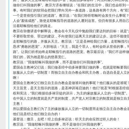
由”。服从天主意味着聆听祂的声音，就如伯多禄那样，向法利塞人和经师说
做你们叫我做的事”。教宗方济各继续说：“在我们的生活中，我们也会听到
事。有时我们的软弱会把我们带向另外一条道路，这条路有两个方向，有“双重
一个是世俗指引我们的道路”。教宗说：“在我们聆听耶稣时会发生什么事呢
人会“羞恼成怒”，致使走耶稣指导的道路的人遭到迫害。但仍有很多人用自
沿着耶稣指给他们的路走。
教宗在弥撒讲道中解释说，教会在今天礼仪中勉励我们要达到的目标：就是“
不要听取世俗、罪过的建议，不向使我们远离天主的建议让步。这些不能使我
走耶稣指引的路，并服从天主。教宗说：“正是圣神给我们力量，走耶稣指引
恳求“勇敢的恩宠”，大胆地说：“天主，我是个罪人，有时会听从世俗的事，
路”。让我们祈求始终走耶稣指引的道路的恩宠。教宗最后说：“我们不这样做
我们的，因为祂是那么的慈善宽仁。
教宗说：“我做耶稣叫我做的事，而不是做你们叫我做的事”。
爱国会主教神父们说：我们做圣经中伯多禄要我们做的事，也就是耶稣要我
故服从人立的一切制度！而独立自主自办教会和民主办教，自选自圣是人立
啊！
爱国会主教神父们独立自主自办教会是做谁叫做的事呢？他们服从的是谁呢
天主旨意，是天主指示的道路，是圣神训诲启迪的！他们“祝圣”时根据圣经
权和宪法，“我们根据伯多禄宗徒的训示，为主的缘故服从人立的一切制度”
在中国人立的制度就是共产党的制度，共产党人对宗教立的制度就是独立自
主教！
所以爱国会主教们为了主的缘故服从人立的一切制度而走独立自主自办教会
他们说圣经让他们独立自办的！
基督说：撒旦，去吧！经上伯多禄还说：听天主的命应胜过听人的命！
教宗说：“我做耶稣叫我做的事，而不是做你们叫我做的事”。