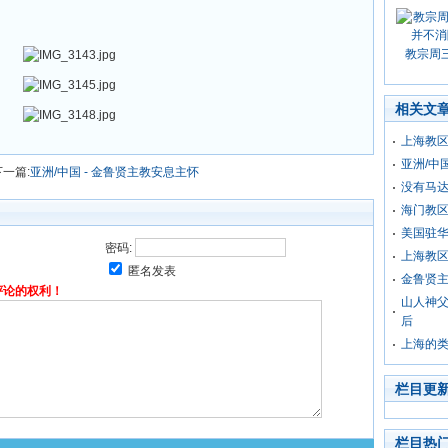
教宗周
相关文
上海教
亚洲/中
下一篇:
亚洲/中国 - 金鲁贤主教安息主怀
没有马
海门教
美国驻
密码:
上海教
匿名发表
金鲁贤
评论的权利！
山人神
后
上海的类
栏目更
栏目热