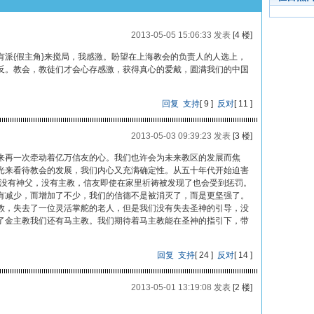
2013-05-05 15:06:33 发表
[4 楼]
有派{假主角}来搅局，我感激。盼望在上海教会的负责人的人选上，
反。教会，教徒们才会心存感激，获得真心的爱戴，圆满我们的中国
回复
支持
[
9
]
反对
[
11
]
2013-05-03 09:39:23 发表
[3 楼]
来再一次牵动着亿万信友的心。我们也许会为未来教区的发展而焦
光来看待教会的发展，我们内心又充满确定性。从五十年代开始迫害
们没有神父，没有主教，信友即使在家里祈祷被发现了也会受到惩罚。
有减少，而增加了不少，我们的信德不是被消灭了，而是更坚强了。
教，失去了一位灵活掌舵的老人，但是我们没有失去圣神的引导，没
了金主教我们还有马主教。我们期待着马主教能在圣神的指引下，带
回复
支持
[
24
]
反对
[
14
]
2013-05-01 13:19:08 发表
[2 楼]