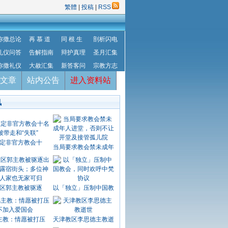
繁體
|
投稿
|
RSS
弥撒总论
再 慕 道
同 根 生
剖析闪电
礼仪问答
告解指南
辩护真理
圣月汇集
弥撒礼仪
大赦汇集
新答客问
宗教方志
文章
站内公告
进入资料站
讯
定非官方教会十
当局要求教会禁未成年
区郭主教被驱逐
以「独立」压制中国教
主教：情愿被打压
天津教区李思德主教逝