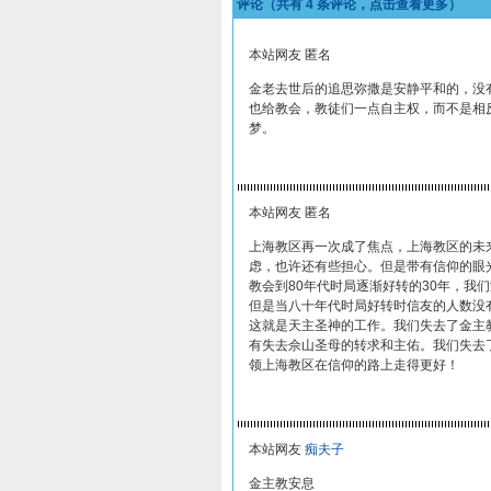
评论（共有
4
条评论，点击查看更多）
本站网友 匿名
金老去世后的追思弥撒是安静平和的，没
也给教会，教徒们一点自主权，而不是相
梦。
本站网友 匿名
上海教区再一次成了焦点，上海教区的未
虑，也许还有些担心。但是带有信仰的眼
教会到80年代时局逐渐好转的30年，我
但是当八十年代时局好转时信友的人数没
这就是天主圣神的工作。我们失去了金主
有失去佘山圣母的转求和主佑。我们失去
领上海教区在信仰的路上走得更好！
本站网友
痴夫子
金主教安息