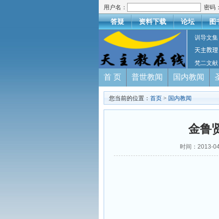
用户名：
密码
答疑
资料下载
论坛
图
训导文集
天主教理
梵二文献
首 页
普世教闻
国内教闻
您当前的位置：
首页
>
国内教闻
金鲁
时间：2013-