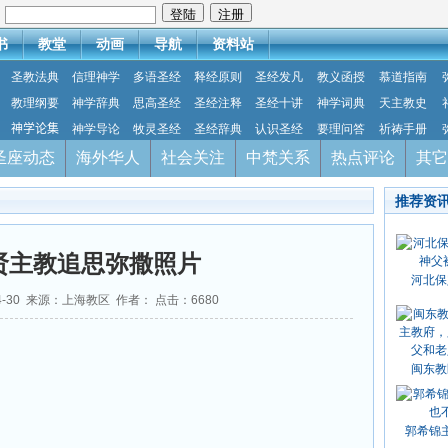
：
书
教堂
动画
导航
资料站
圣教法典
信理神学
多语圣经
释经原则
圣经发凡
教义函授
慕道指南
教理纲要
神学辞典
思高圣经
圣经注释
圣经十讲
神学词典
天主教史
神学论集
神学导论
牧灵圣经
圣经辞典
认识圣经
要理问答
祈祷手册
圣座动态
海外华人
社会关注
中梵关系
热点评论
其它
推荐资
贤主教追思弥撒照片
河北保
04-30 来源：上海教区 作者： 点击：
6680
闽东教
郭希锦