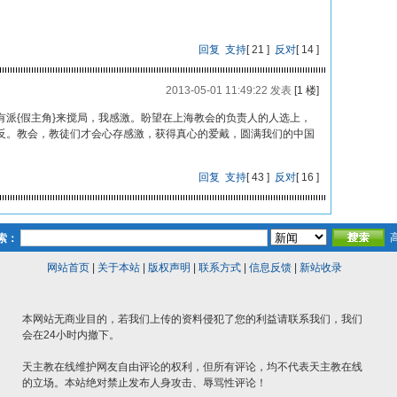
回复
支持
[
21
]
反对
[
14
]
2013-05-01 11:49:22 发表
[1 楼]
有派{假主角}来搅局，我感激。盼望在上海教会的负责人的人选上，
反。教会，教徒们才会心存感激，获得真心的爱戴，圆满我们的中国
回复
支持
[
43
]
反对
[
16
]
索：
网站首页
|
关于本站
|
版权声明
|
联系方式
|
信息反馈
|
新站收录
本网站无商业目的，若我们上传的资料侵犯了您的利益请联系我们，我们
会在24小时内撤下。
天主教在线维护网友自由评论的权利，但所有评论，均不代表天主教在线
的立场。本站绝对禁止发布人身攻击、辱骂性评论！