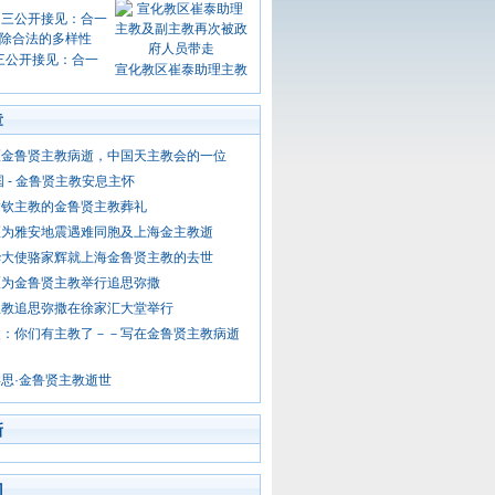
三公开接见：合一
宣化教区崔泰助理主教
章
区金鲁贤主教病逝，中国天主教会的一位
国 - 金鲁贤主教安息主怀
达钦主教的金鲁贤主教葬礼
区为雅安地震遇难同胞及上海金主教逝
华大使骆家辉就上海金鲁贤主教的去世
区为金鲁贤主教举行追思弥撒
主教追思弥撒在徐家汇大堂举行
父：你们有主教了－－写在金鲁贤主教病逝
思·金鲁贤主教逝世
新
门