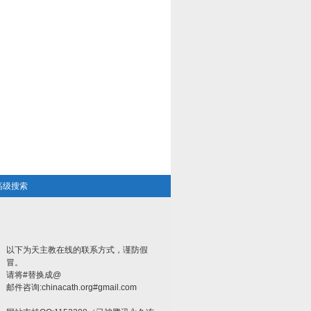
高级搜索
以下为天主教在线的联系方式，谨防假
冒。
请将#替换成@
邮件咨询:chinacath.org#gmail.com