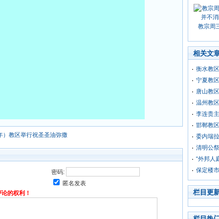
教宗周
相关文
衡水教
宁夏教
唐山教
温州教
李连贵
邯郸教
年）教区举行祝圣圣油弥撒
委内瑞
清明公
“外邦人
保定楼市
密码:
匿名发表
栏目更
评论的权利！
栏目热