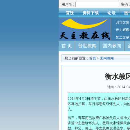
用户名：
密码
答疑
资料下载
论坛
图
训导文集
天主教理
梵二文献
首 页
普世教闻
国内教闻
您当前的位置：
首页
>
国内教闻
衡水教
时间：2014-
2014年4月5日清明节，由衡水教区
区墓地扫墓，举行感恩祭缅怀先人，为
人。
当日，青草河已故费广林神父后人将神
讲道中主教缅怀先人，教导大家憧憬天
教、神父、修士、修女及教友洒圣水、