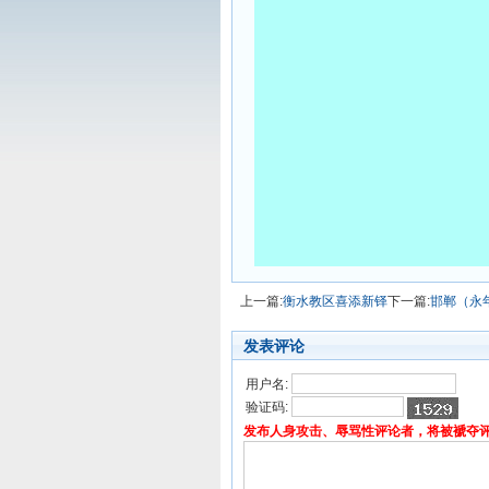
上一篇:
衡水教区喜添新铎
下一篇:
邯郸（永
发表评论
用户名:
验证码:
发布人身攻击、辱骂性评论者，将被褫夺