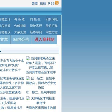
繁體
|
投稿
|
RSS
弥撒总论
再 慕 道
同 根 生
剖析闪电
礼仪问答
告解指南
辩护真理
圣月汇集
弥撒礼仪
大赦汇集
新答客问
宗教方志
文章
站内公告
进入资料站
讯
定非官方教会十
当局要求教会禁未成年
区郭主教被驱逐
以「独立」压制中国教
主教：情愿被打压
天津教区李思德主教逝