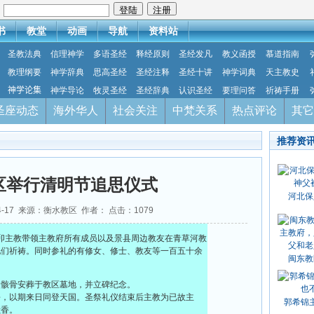
：
书
教堂
动画
导航
资料站
圣教法典
信理神学
多语圣经
释经原则
圣经发凡
教义函授
慕道指南
教理纲要
神学辞典
思高圣经
圣经注释
圣经十讲
神学词典
天主教史
神学论集
神学导论
牧灵圣经
圣经辞典
认识圣经
要理问答
祈祷手册
圣座动态
海外华人
社会关注
中梵关系
热点评论
其它
推荐资
区举行清明节追思仪式
河北保
04-17 来源：衡水教区 作者： 点击：
1079
封新卯主教带领主教府所有成员以及景县周边教友在青草河教
他们祈祷。同时参礼的有修女、修士、教友等一百五十余
闽东教
父骸骨安葬于教区墓地，并立碑纪念。
乡，以期来日同登天国。圣祭礼仪结束后主教为已故主
郭希锦
献香。