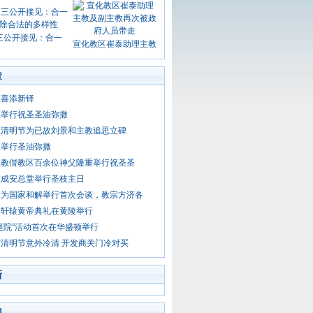
三公开接见：合一
宣化教区崔泰助理主教
章
区喜添新铎
区举行祝圣圣油弥撒
区清明节为已故刘景和主教追思立碑
区举行圣油弥撒
主教偕教区百余位神父隆重举行祝圣圣
区成安总堂举行圣枝主日
拉为国家和解举行首次会谈，教宗方济各
祭轩辕黄帝典礼在黄陵举行
庭院”活动首次在华盛顿举行
清明节意外冷清 开发商关门冷对买
新
门