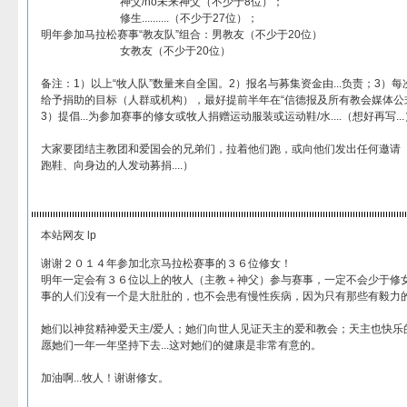
神父/no未来神父（不少于8位）；
修生..........（不少于27位）；
明年参加马拉松赛事“教友队”组合：男教友（不少于20位）
女教友（不少于20位）
备注：1）以上“牧人队”数量来自全国。2）报名与募集资金由...负责；3）
给予捐助的目标（人群或机构），最好提前半年在“信德报及所有教会媒体公
3）提倡...为参加赛事的修女或牧人捐赠运动服装或运动鞋/水....（想好再写...
大家要团结主教团和爱国会的兄弟们，拉着他们跑，或向他们发出任何邀请
跑鞋、向身边的人发动募捐....）
本站网友 lp
谢谢２０１４年参加北京马拉松赛事的３６位修女！
明年一定会有３６位以上的牧人（主教＋神父）参与赛事，一定不会少于修
事的人们没有一个是大肚肚的，也不会患有慢性疾病，因为只有那些有毅力
她们以神贫精神爱天主/爱人；她们向世人见证天主的爱和教会；天主也快乐
愿她们一年一年坚持下去...这对她们的健康是非常有意的。
加油啊...牧人！谢谢修女。