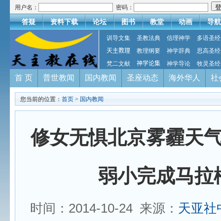
用户名：
密码：
答疑
资料下载
论坛
图书
教堂
动画
导航
训导文集
圣教法典
信理神学
多语圣经
天主教理
教理纲要
神学辞典
思高圣经
梵二文献
神学论集
神学导论
牧灵圣经
首 页
普世教闻
国内教闻
圣座动态
海外华人
社
您当前的位置：
首页
>
国内教闻
修女无惧北京雾霾天
弱小完成马拉
时间：2014-10-24 来源：
天亚社