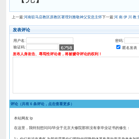
上一篇:
河南驻马店教区原教区署理刘雅敬神父安息主怀
下一篇:
河 南 伊 川 教 
发表评论
用户名:
密码:
验证码:
匿名发表
发布人身攻击、辱骂性评论者，将被褫夺评论的权利！
评论（共有
6
条评论，点击查看更多）
本站网友 lp
在这里，我特别想问问/毕业于北京大修院那班没有拿毕业证书的修生：