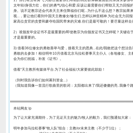
1）你们有没有勇气.为那些需要你们帮助的弱势群体募集善款而亲身来参加
太年轻/身强力壮，你们的勇气/信心和爱.应该让最需要你们帮助又无力回报
身。说不定教宗还会代表天主来住降福你们呢...为什么不这么想？教宗如果
视...，要让他们看到中国天主教修女/修生们.怎样以神贫精神.为社会无力回报
家高位贪官的贪婪和豪夺给国民带来的灾难.你们是最可敬的！要尽量这样去做..
2）谁颁发毕业证书不是最重要的/即使教宗为你颁发证书又怎样呢？关键在于你做
才是最重要的。
3) 借着36位修女的勇敢善举与爱，接着天主的恩典...在此/我敢把这个想法
勇敢的去参加！相信明年10月借着北京马拉松赛事天主仆人（各地修女、主教
会为你们祝福，补发《证书》。
借着“天主教所有媒体平台.为了社会福祉/大家要彼此鼓励！
（到时我告诉你们如何募到资金...）
（我知道我像一首流行歌曲里的歌词：太阳都出来了/我还傻傻的亮..我像个路
本站网友 lp
为了让大家充满期待，为了见证天主的魅力/牧人的毅力，我们预通知大家：
明年参加马拉松赛事“牧人队”组合：主教/or未来主教（不少于1位）；