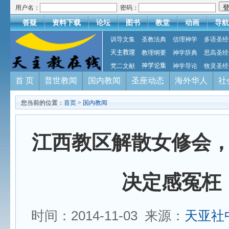
用户名：
密码：
答疑
资料下载
论坛
图书
教堂
动画
导航
训导文集
圣教法典
信理神学
多语圣经
天主教理
教理纲要
神学辞典
思高圣经
梵二文献
神学论集
神学导论
牧灵圣经
首 页
普世教闻
国内教闻
圣座动态
海外华人
社
您当前的位置：
首页
>
国内教闻
江西教区解散女修会
决定感冤枉
时间：2014-11-03 来源：
天亚社