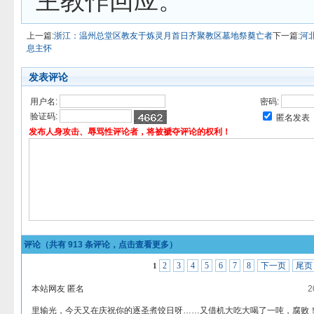
主教作回应。
上一篇:
浙江：温州总堂区教友于炼灵月首日齐聚教区墓地祭奠亡者
下一篇:
河
息主怀
发表评论
用户名:
密码:
验证码:
匿名发表
发布人身攻击、辱骂性评论者，将被褫夺评论的权利！
评论（共有
913
条评论，点击查看更多）
2
3
4
5
6
7
8
下一页
尾页
1
本站网友 匿名
2
里输光，今天又在庆祝你的逐圣煮饺日呀……又借机大吃大喝了一吨，腐败