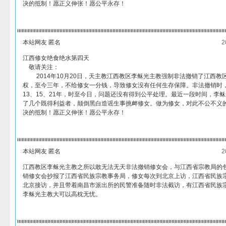
决的抵制！愿正义伸张！愿公平永存！
本站网友 匿名
2
江西修女绝食绝水第四天
敬请关注：
2014年10月20日，天主教江西教区李稣光主教强制非法撤销了江西教
权，至今三年，不给修女一分钱，导致修女没有任何生存保障。非法撤销时
13、15、21年，时至今日，问题还没有得到公平处理。最近一段时间，李
了几个既得利益者，颠倒黑白造谣生事挑衅修女。做为修女，对此不公不义
决的抵制！愿正义伸张！愿公平永存！
本站网友 匿名
2
江西教区李稣光主教之所以敢无法无天非法撤销修女会，与江西省宗教局的
销修女会抄报了江西省民族宗教事务局，修女每次到北京上访，江西省民族宗
北京接访，并且带着南昌市派出所的民警准备随时非法截访，有江西省民族
李稣光主教大可以高枕无忧。