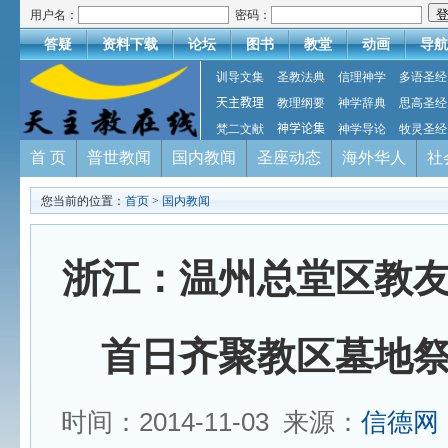
用户名：
密码：
答疑
资料下载
论坛
图书
教堂
动画
导航
训导文集
圣教法典
信理神学
多语圣经
天主教理
教理纲要
神学辞典
思高圣经
梵二文献
神学论集
神学导论
牧灵圣经
首 页
普世教闻
国内教闻
圣座动态
海外华人
社
您当前的位置：
首页
>
国内教闻
浙江：温州总堂区教
首日齐聚教区墓地
时间：2014-11-03 来源：
信德网