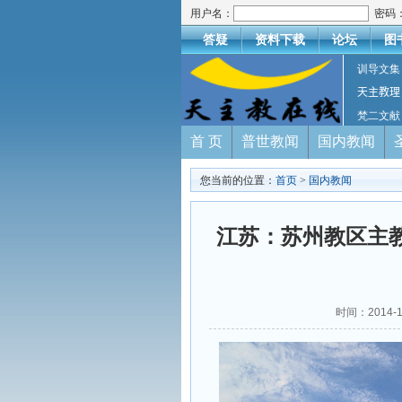
用户名：
密码
答疑
资料下载
论坛
图
训导文集
天主教理
梵二文献
首 页
普世教闻
国内教闻
您当前的位置：
首页
>
国内教闻
江苏：苏州教区主
时间：2014-