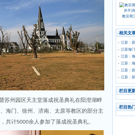
教宗周
相关文
江苏：
江苏海
江苏：
江苏：
江苏：
江苏：苏
栏目更
暨苏州园区天主堂落成祝圣典礼在阳澄湖畔
栏目热
京、海门、徐州、济南、太原等教区的部分主
，共计5000余人参加了落成祝圣典礼。