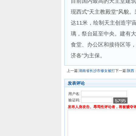
目前国内最高的天主堂建
现西式“天主教殿堂”风貌
达11米，绘制天主创造宇
璃，祭台延至中央。建有
食堂、办公区和接待区等，建
济各”为主保。
上一篇:
湖南省长沙市修女被打
下一篇:
陕西
发表评论
用户名:
验证码:
发布人身攻击、辱骂性评论者，将被褫夺