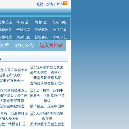
繁體
|
投稿
|
RSS
弥撒总论
再 慕 道
同 根 生
剖析闪电
礼仪问答
告解指南
辩护真理
圣月汇集
弥撒礼仪
大赦汇集
新答客问
宗教方志
文章
站内公告
进入资料站
讯
定非官方教会十
当局要求教会禁未成年
区郭主教被驱逐
以「独立」压制中国教
主教：情愿被打压
天津教区李思德主教逝