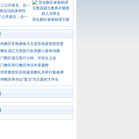
三公开接见：合一
宣化教区崔泰助理主教
章
苏州教区常熟塘角天主堂庆祝基督普世君
门教区成立天恩医疗队用爱心善举传播
海门教区成立医疗小组，并首次义诊
海门教区举行教区神父年度避静
苏州常熟堂区庆祝诸圣瞻礼并举行集体傅
州教区举办以“复活”为主题的大学生
新
门