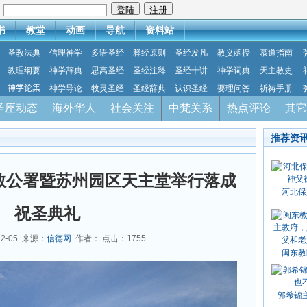
：
书
教堂
动画
导航
资料站
圣教法典
信理神学
多语圣经
释经原则
圣经发凡
教义函授
慕道指南
教理纲要
神学辞典
思高圣经
圣经注释
圣经十讲
神学词典
天主教史
神学论集
神学导论
牧灵圣经
圣经辞典
认识圣经
要理问答
祈祷手册
圣座动态
海外华人
社会关注
中梵关系
热点评论
其它
推荐资
教公署暨苏州园区天主堂举行落成
河北保
祝圣典礼
12-05 来源：
信德网
作者： 点击：
1755
闽东教
郭希锦