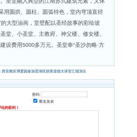
筑。圣堂融入典型的江南苏式建筑元素，又体
。采用圆拱、圆柱、圆弧特色，堂内穹顶直径
宙的大型油画，堂壁配以圣经故事的彩绘玻
大圣堂、小圣堂、主教府、神父楼、修女楼、
设费用5000多万元。圣堂奉“圣沙勿略·方
：西安教区博爱园参加莲湖区慈善道德大讲堂汇报演出
密码:
匿名发表
评论的权利！