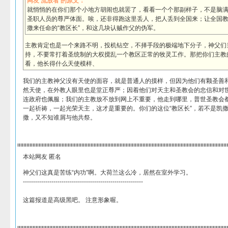
网友 流放者 的原文：
就悄悄的在你们那个小地方胡闹也就罢了，看看一个个那副样子，不是脑
圣职人员的尊严体面。唉，还非得跑这里丢人，把人丢到全国来；让全国
撒来任命的“教区长”，和这几块认贼作父的伪军。
主教肯定也是一个来路不明，投机钻空，不择手段的极端地下分子，神父们
持，不要常打着圣统制的大权搅乱一个教区正常的牧灵工作。那把你们主教
看，他长得什么天使模样、
我们的主教神父没有天使的面容，就是普通人的摸样，但因为他们有颗圣善
然天使，在外教人眼里也是堂正尊严；因着他们对天主和圣教会的忠信和对
连政府也佩服；我们的主教放不放到网上不重要，他走到哪里，普世圣教会
一起祈祷，一起光荣天主，这才是重要的。你们的这位“教区长”，若不是凯
撒，又不知谁屑与他共祭。
本站网友 匿名
神父们这真是苦练“内功”啊。大荷兰这么冷，居然在室外学习。
-----------------------------------------------------------
这篇报道是高级黑吧。 注意形象喔。