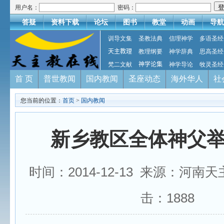
用户名：
密码：
答疑
资料下载
论坛
图书
教堂
动画
导航
训导文集
圣教法典
信理神学
多语圣经
天主教理
教理纲要
神学辞典
思高圣经
梵二文献
神学论集
神学导论
牧灵圣经
首 页
普世教闻
国内教闻
圣座动态
海外华人
社
您当前的位置：
首页
>
国内教闻
新乡教区全体神父
时间：2014-12-13 来源：河南
击：
1888