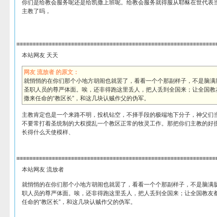
你们是给教会服务呢还是给凯撒上班呢。给教会服务就得服从耶稣在世代表
主教了吗，
本站网友 天天
网友 流放者 的原文：
就悄悄的在你们那个小地方胡闹也就罢了，看看一个个那副样子，不是脑满
圣职人员的尊严体面。唉，还非得跑这里丢人，把人丢到全国来；让全国教
撒来任命的“教区长”，和这几块认贼作父的伪军。
主教肯定也是一个来路不明，投机钻空，不择手段的极端地下分子，神父们
不要常打着圣统制的大权搅乱一个教区正常的牧灵工作。那把你们主教的好
长得什么天使模样、
本站网友 流放者
就悄悄的在你们那个小地方胡闹也就罢了，看看一个个那副样子，不是脑满
职人员的尊严体面。唉，还非得跑这里丢人，把人丢到全国来；让全国教友
任命的“教区长”，和这几块认贼作父的伪军。