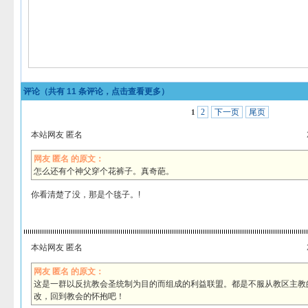
评论（共有
11
条评论，点击查看更多）
2
下一页
尾页
1
本站网友 匿名
网友 匿名 的原文：
怎么还有个神父穿个花裤子。真奇葩。
你看清楚了没，那是个毯子。!
本站网友 匿名
网友 匿名 的原文：
这是一群以反抗教会圣统制为目的而组成的利益联盟。都是不服从教区主教
改，回到教会的怀抱吧！