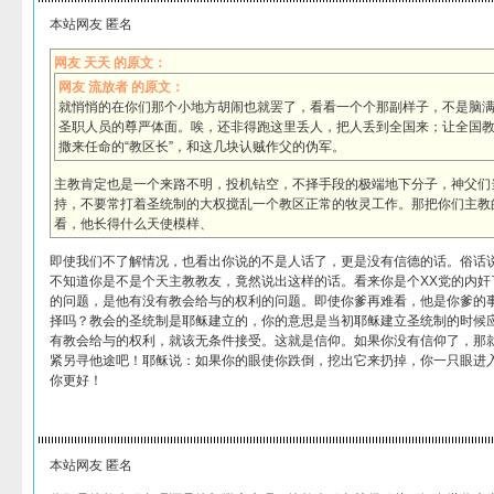
本站网友 匿名
网友 天天 的原文：
网友 流放者 的原文：
就悄悄的在你们那个小地方胡闹也就罢了，看看一个个那副样子，不是脑
圣职人员的尊严体面。唉，还非得跑这里丢人，把人丢到全国来；让全国
撒来任命的“教区长”，和这几块认贼作父的伪军。
主教肯定也是一个来路不明，投机钻空，不择手段的极端地下分子，神父们
持，不要常打着圣统制的大权搅乱一个教区正常的牧灵工作。那把你们主教
看，他长得什么天使模样、
即使我们不了解情况，也看出你说的不是人话了，更是没有信德的话。俗话
不知道你是不是个天主教教友，竟然说出这样的话。看来你是个XX党的内奸
的问题，是他有没有教会给与的权利的问题。即使你爹再难看，他是你爹的
择吗？教会的圣统制是耶稣建立的，你的意思是当初耶稣建立圣统制的时候
有教会给与的权利，就该无条件接受。这就是信仰。如果你没有信仰了，那就
紧另寻他途吧！耶稣说：如果你的眼使你跌倒，挖出它来扔掉，你一只眼进
你更好！
本站网友 匿名