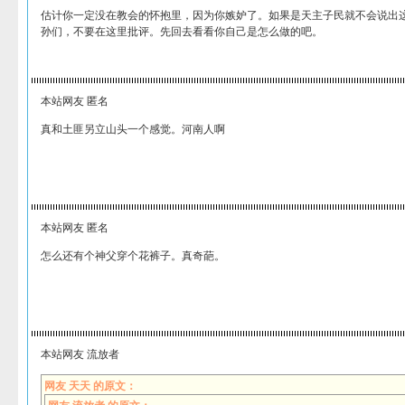
估计你一定没在教会的怀抱里，因为你嫉妒了。如果是天主子民就不会说出
孙们，不要在这里批评。先回去看看你自己是怎么做的吧。
本站网友 匿名
真和土匪另立山头一个感觉。河南人啊
本站网友 匿名
怎么还有个神父穿个花裤子。真奇葩。
本站网友 流放者
网友 天天 的原文：