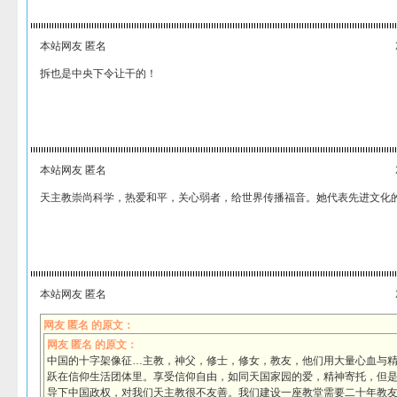
本站网友 匿名
拆也是中央下令让干的！
本站网友 匿名
天主教崇尚科学，热爱和平，关心弱者，给世界传播福音。她代表先进文化
本站网友 匿名
网友 匿名 的原文：
网友 匿名 的原文：
中国的十字架像征…主教，神父，修士，修女，教友，他们用大量心血与
跃在信仰生活团体里。享受信仰自由，如同天国家园的爱，精神寄托，但
导下中国政权，对我们天主教很不友善。我们建设一座教堂需要二十年教