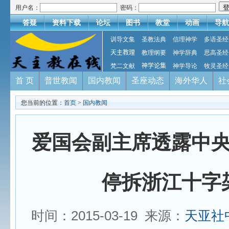
用户名：
密码：
答疑
资料下载
论坛
图书
教堂
动画
导航
训导文集
圣教法典
信理神学
多语圣经
天主教理
教理纲要
神学辞典
思高圣经
梵二文献
神学论集
神学导论
牧灵圣经
首 页
普世教闻
国内教闻
圣座动态
海外华人
社
您当前的位置：
首页
>
国内教闻
爱国会副主席透露中
停拆浙江十字
时间：2015-03-19 来源：
天亚社