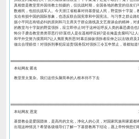
真相曾是教堂里外国传教士拍摄的，仅抗战时期，全国各地的教堂的信友们
数难民，包括抗战军人。今天浙江省粗暴对待基督徒人民，野蛮拆十字架，
实在有损中国的国际形象，也违反联合国宪章和中国宪法。与习李之群众路线
据小平同志有错必纠的原则和习主席关于群众路线及文艺座谈会的精神，对
的教堂与十字架的野蛮强拆，应立即停止!对于这种近呼反人类的暴恐袭击也
怖分子袭击教堂类类罪恶行径!某些人是在遥相呼应妈?是在掩盖贪腐吗?让人
和平外交努力摸黑吗?让人夷匪夷所思!对幕后操纵强拆者应伸之以法!政府
做出合理赔偿！对强拆刑事犯应追责!国务院对强拆三令五申禁止，谁都知道!!
本站网友 匿名
教堂里太复杂。我们这些头脑简单的人根本待不下去
本站网友 恩宠
基督教会是爱国团体，是高尚的文化，净化人的心灵，对国家民族和家庭都
出现这种情况？希望各级领导们了解一下基督教再下结论，愿上帝怜悯您们