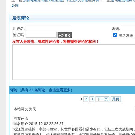
上一篇:
洪家楼教堂与拒不归还教产的山东大学发生冲突
下一篇:
济南教会植树
处理
发表评论
用户名:
密码:
验证码:
匿名发表
发布人身攻击、辱骂性评论者，将被褫夺评论的权利！
评论（共有
23
条评论，点击查看更多）
2
3
下一页
尾页
1
本站网友 为民
网友评论
匿名用户 2015-12-02 22:26:37
浙江野蛮强拆十字架与教堂，从世界各国看都是少有的，包括二次大战期间
扰教堂内避难的人，但大规模催毁教堂，十字架鬼子还是不敢的，鬼子也怕国