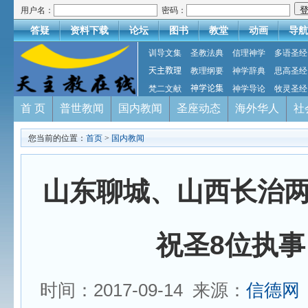
用户名：
密码：
答疑
资料下载
论坛
图书
教堂
动画
导航
训导文集
圣教法典
信理神学
多语圣经
天主教理
教理纲要
神学辞典
思高圣经
梵二文献
神学论集
神学导论
牧灵圣经
首 页
普世教闻
国内教闻
圣座动态
海外华人
社
您当前的位置：
首页
>
国内教闻
山东聊城、山西长治
祝圣8位执事
时间：2017-09-14 来源：
信德网