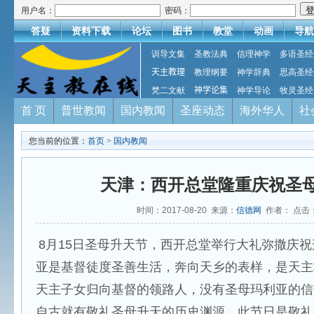
用户名：
密码：
答疑
资料下载
论坛
图书
教堂
动画
导航
训导文集
圣教法典
信理神学
多语圣经
天主教理
教理纲要
神学辞典
思高圣经
梵二文献
神学论集
神学导论
牧灵圣经
首 页
普世教闻
国内教闻
圣座动态
海外华人
社
您当前的位置：
首页
>
国内教闻
天津：西开总堂隆重庆祝圣
时间：2017-08-20 来源：
信德网
作者： 点击
8月15日圣母升天节，西开总堂举行大礼弥撒庆
亚是基督徒度圣善生活，奔向天乡的表样，是天主
天主子女归向基督的领路人，没有圣母玛利亚的信
自古就有敬礼圣母升天的历史渊源，此节日是敬礼