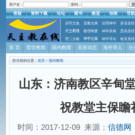
用户名：
密码：
答疑
资料下载
论坛
图书
教堂
动画
导航
训导文集
圣教法典
信理神学
多语圣经
天主教理
教理纲要
神学辞典
思高圣经
梵二文献
神学论集
神学导论
牧灵圣经
首 页
普世教闻
国内教闻
圣座动态
海外华人
社
您当前的位置：
首页
>
国内教闻
山东：济南教区辛甸
祝教堂主保瞻
时间：2017-12-09 来源：
信德网