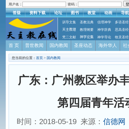
用户名：
密码：
答疑
资料下载
论坛
图书
教堂
动画
导航
训导文集
圣教法典
信理神学
多语圣经
天主教理
教理纲要
神学辞典
思高圣经
梵二文献
神学论集
神学导论
牧灵圣经
首 页
普世教闻
国内教闻
圣座动态
海外华人
社
您当前的位置：
首页
>
国内教闻
广东：广州教区举办
第四届青年活
时间：2018-05-19 来源：
信德网