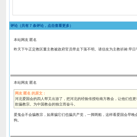
评论（共有
7
条评论，点击查看更多）
本站网友 匿名
昨天下午正定教区董主教被政府官员带走下落不明。请信友为主教祈祷:早日
本站网友 匿名
网友 匿名 的原文：
河北爱国会的四人帮又出游了，把河北的经验传授给南方教会，让他们也更
欺骗教宗。为中国教会的独立而奋斗。
爱鬼会不会骗教宗，如果骗它们也骗共产党，一脚两船，这样看爱国会早晚
狗。