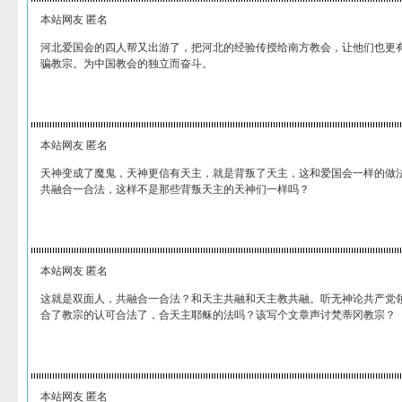
本站网友 匿名
河北爱国会的四人帮又出游了，把河北的经验传授给南方教会，让他们也更
骗教宗。为中国教会的独立而奋斗。
本站网友 匿名
天神变成了魔鬼，天神更信有天主，就是背叛了天主，这和爱国会一样的做
共融合一合法，这样不是那些背叛天主的天神们一样吗？
本站网友 匿名
这就是双面人，共融合一合法？和天主共融和天主教共融。听无神论共产党
合了教宗的认可合法了，合天主耶稣的法吗？该写个文章声讨梵蒂冈教宗？
本站网友 匿名