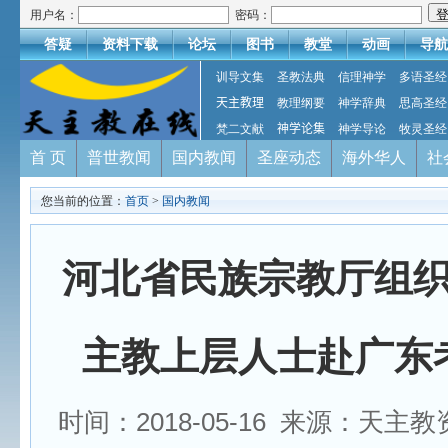
用户名：
密码：
答疑
资料下载
论坛
图书
教堂
动画
导航
训导文集
圣教法典
信理神学
多语圣经
天主教理
教理纲要
神学辞典
思高圣经
梵二文献
神学论集
神学导论
牧灵圣经
首 页
普世教闻
国内教闻
圣座动态
海外华人
社
您当前的位置：
首页
>
国内教闻
河北省民族宗教厅组
主教上层人士赴广东
时间：2018-05-16 来源：天主