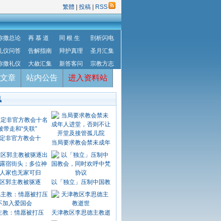
繁體
|
投稿
|
RSS
弥撒总论
再 慕 道
同 根 生
剖析闪电
礼仪问答
告解指南
辩护真理
圣月汇集
弥撒礼仪
大赦汇集
新答客问
宗教方志
文章
站内公告
进入资料站
讯
定非官方教会十
当局要求教会禁未成年
区郭主教被驱逐
以「独立」压制中国教
主教：情愿被打压
天津教区李思德主教逝