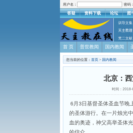
用户名：
密码
答疑
资料下载
论坛
图
训导文集
天主教理
梵二文献
首 页
普世教闻
国内教闻
您当前的位置：
首页
>
国内教闻
北京：西
时间：2018-
6月3日基督圣体圣血节晚
的圣体游行。在一片烛光
血的奥迹，神父高举圣体
的信众。