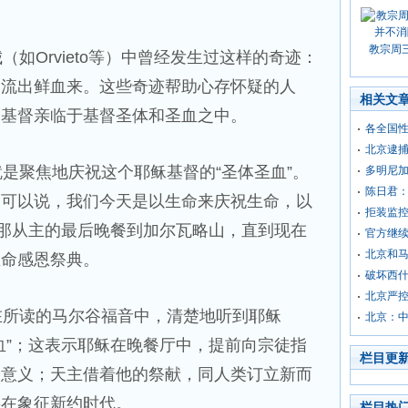
教宗周
如Orvieto等）中曾经发生过这样的奇迹：
，流出鲜血来。这些奇迹帮助心存怀疑的人
相关文
，基督亲临于基督圣体和圣血之中。
各全国
北京逮捕
聚焦地庆祝这个耶稣基督的“圣体圣血”。
多明尼加
陈日君
，可以说，我们今天是以生命来庆祝生命，以
拒装监控
祝那从主的最后晚餐到加尔瓦略山，直到现在
官方继续
北京和
生命感恩祭典。
破坏西什
北京严控
所读的马尔谷福音中，清楚地听到耶稣
北京：
血”；这表示耶稣在晚餐厅中，提前向宗徒指
栏目更
的意义；天主借着他的祭献，同人类订立新而
事在象征新约时代。
栏目热