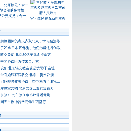
三公开接见：合一
宣化教区崔泰助理主教
章
性宗教团体负责人齐聚北京，学习宪法修
了21名日本基督徒，他们涉嫌进行传教
断交关键 北京30亿美元金援诱惑
：中梵协议阻力传来自北京
设备 北京锡安教会被骚扰恐吓 会址
全面施压家庭教会 北京、贵州及浙
马尼拉即将签署协议：在中国的菲律宾工
库教堂文物 北京爱国会遭罚近百万
宗教 中梵主教任命协议遥遥无期
中国天主教神哲学院修生西堂行
新
门