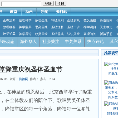
：
书
教堂
动画
导航
资料站
圣教法典
信理神学
多语圣经
释经原则
圣经发凡
教义函授
慕道指南
教理纲要
神学辞典
思高圣经
圣经注释
圣经十讲
神学词典
天主教史
神学论集
神学导论
牧灵圣经
圣经辞典
认识圣经
要理问答
祈祷手册
圣座动态
海外华人
社会关注
中梵关系
热点评论
其它
推荐资
堂隆重庆祝圣体圣血节
河北保
06-06 来源：
信德网
作者： 点击：
614
上，在神圣的感恩祭后，北京西堂举行了隆重
闽东教
中，在全体教友们的陪伴下、歌唱赞美圣体圣
光，降福堂区的每一个角落，降福每一位参礼
郭希锦