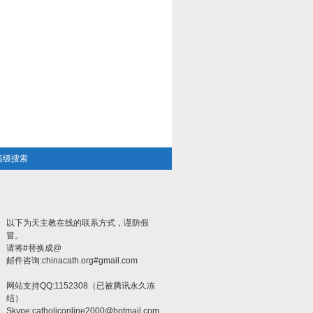
高级搜索
以下为天主教在线的联系方式，谨防假
冒。
请将#替换成@
邮件咨询:chinacath.org#gmail.com
网站支持QQ:1152308（已被腾讯永久冻
结）
Skype:
catholiconline2000@hotmail.com