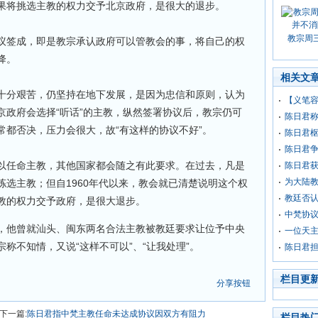
果将挑选主教的权力交予北京政府，是很大的退步。
教宗周
议签成，即是教宗承认政府可以管教会的事，将自己的权
降。
相关文
十分艰苦，仍坚持在地下发展，是因为忠信和原则，认为
【义笔
京政府会选择“听话”的主教，纵然签署协议后，教宗仍可
陈日君称
常都否决，压力会很大，故“有这样的协议不好”。
陈日君
陈日君争
以任命主教，其他国家都会随之有此要求。在过去，凡是
陈日君获
为大陆教
选主教；但自1960年代以来，教会就已清楚说明这个权
教廷否
教的权力交予政府，是很大退步。
中梵协
，他曾就汕头、闽东两名合法主教被教廷要求让位予中央
一位天
称不知情，又说“这样不可以”、“让我处理”。
陈日君
栏目更
分享按钮
下一篇:
陈日君指中梵主教任命未达成协议因双方有阻力
栏目热