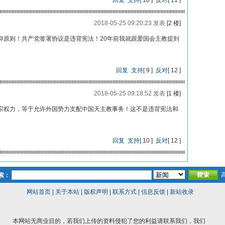
回复
支持
[
10
]
反对
[
11
]
2018-05-25 09:20:23 发表
[2 楼]
仰原则！共产党签署协议是违背宪法！20年前我就跟爱国会主教提到
回复
支持
[
9
]
反对
[
12
]
2018-05-25 09:18:52 发表
[1 楼]
宗权力，等于允许外国势力支配中国天主教事务！这不是违背宪法和
回复
支持
[
10
]
反对
[
12
]
索：
网站首页
|
关于本站
|
版权声明
|
联系方式
|
信息反馈
|
新站收录
本网站无商业目的，若我们上传的资料侵犯了您的利益请联系我们，我们