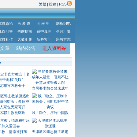
繁體
|
投稿
|
RSS
弥撒总论
再 慕 道
同 根 生
剖析闪电
礼仪问答
告解指南
辩护真理
圣月汇集
弥撒礼仪
大赦汇集
新答客问
宗教方志
文章
站内公告
进入资料站
讯
定非官方教会十
当局要求教会禁未成年
区郭主教被驱逐
以「独立」压制中国教
主教：情愿被打压
天津教区李思德主教逝