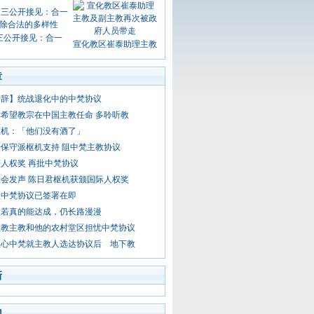
三公开接见：合一
宣化教区崔泰助理主教
章
容辞】统战退化中的中梵协议
希望教宗在中国主教任命 多聆听教
枢机：「他们没有酒了」
保守派枢机支持 阻中梵主教协议
人权奖 再批中梵协议
会发声 陈日君枢机获颁国际人权奖
认中梵协议已签署在即
议若真的能达成，仍长路漫漫
主教主教和他的农村堂区担忧中梵协议
担心中梵就主教人选达协议后 地下教
新
门