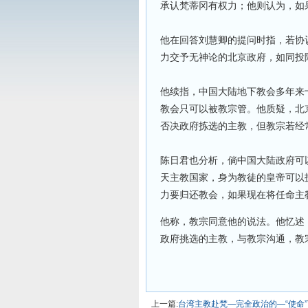
承认梵蒂冈有权力；他则认为，如
他在回答刘慧卿的提问时指，若协
力交予无神论的北京政府，如同投
他续指，中国大陆地下教会多年来
教会只可以被教宗管。他质疑，北
否决政府拣选的主教，但教宗若经
陈日君也分析，倘中国大陆政府可
天主教国家，身为教徒的皇帝可以拣
力要归还教会，如果现在将任命主
他称，教宗同意他的说法。他忆述
政府挑选的主教，与教宗沟通，教宗
上一篇:
台湾主教赴梵—完全政治的—“使命”