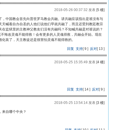
2018-05-26 00:37:32 发表
[5 楼]
了，中国教会首先向普世罗马教会共融。讲共融应该指出是谁没有与
天天喊着自办自圣的人他们说他们早就共融了，而且还受到教廷教宗
关在监狱里的主教神父教友们没有共融吗？不知喊共融是对谁说的？
而死不悔改灵魂不能得救！会有更多的人灵魂得救，共融会开始。现在
德化装了，天主教徒还是很害怕灵魂不能得救的。
回复
支持
[
9
]
反对
[
13
]
2018-05-25 15:35:49 发表
[4 楼]
回复
支持
[
14
]
反对
[
9
]
2018-05-25 13:54:14 发表
[3 楼]
，来自哪个中央？