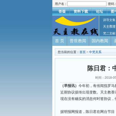
用户名：
密码
答疑
资料下载
论坛
图
训导文集
天主教理
梵二文献
首 页
普世教闻
国内教闻
您当前的位置：
首页
>
中梵关系
陈日君：
时间：2018-
（早报讯）
今年初，有传闻指罗马
近期协议据传出现变数。天主教香
现在没有确实的消息何时签协议，
据明报网报道，陈日君在网台节目