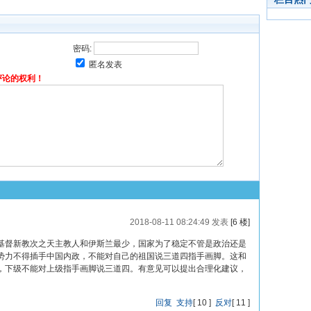
密码:
匿名发表
评论的权利！
2018-08-11 08:24:49 发表
[6 楼]
基督新教次之天主教人和伊斯兰最少，国家为了稳定不管是政治还是
势力不得插手中国内政，不能对自己的祖国说三道四指手画脚。这和
，下级不能对上级指手画脚说三道四。有意见可以提出合理化建议，
回复
支持
[
10
]
反对
[
11
]