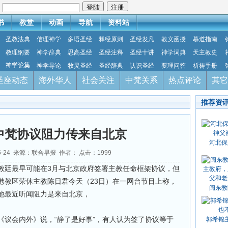
：
书
教堂
动画
导航
资料站
圣教法典
信理神学
多语圣经
释经原则
圣经发凡
教义函授
慕道指南
教理纲要
神学辞典
思高圣经
圣经注释
圣经十讲
神学词典
天主教史
神学论集
神学导论
牧灵圣经
圣经辞典
认识圣经
要理问答
祈祷手册
圣座动态
海外华人
社会关注
中梵关系
热点评论
其它
推荐资
中梵协议阻力传来自北京
河北保
05-24 来源：联合早报 作者： 点击：
1999
教廷最早可能在3月与北京政府签署主教任命框架协议，但
港教区荣休主教陈日君今天（23日）在一网台节目上称，
闽东教
他最近听闻阻力是来自北京，
《议会内外》说，“静了是好事”，有人认为签了协议等于
郭希锦