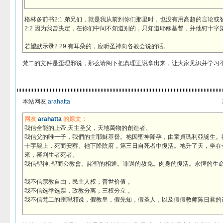
格林多前书2:1 弟兄们，就是我从前到你们那里时，也没有用高超的言论
2:2 因为我曾决定，在你们中间不知道别的，只知道耶稣基督，并他钉十字
若望默示录2:29 有耳朵的，应听圣神向各教会说的话。
梵二的文件是歪理邪说，那么请阁下把真理正说拿出来，让大家见识并学习
本站网友
arahatta
网友
arahatta
的原文：
我信全能的上帝,天主圣父，天地萬物的創造者。
我信父的唯一子，我們的主耶穌基督。祂因聖神降孕，由童貞瑪利亞誕生。
十字架上，死而安葬。祂下降陰府，第三日自死者中復活。祂升了天，坐在
來，審判生者死者。
我信聖神, 聖而公教會。諸聖的相通。罪過的赦免。肉身的復活。永恆的生
我不信宗教自由，民主人权，普世价值，
我不信选举选票，政教分离，三权分立，
我不信梵二的歪理邪说，假教皇，假先知，假圣人，以及假