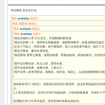
本站网友
蓝色安日洛
网友
arahatta
的原文：
网友 贫困者 的原文：
网友
arahatta
的原文：
网友
arahatta
的原文：
我信全能的上帝,天主圣父，天地萬物的創造者。
我信父的唯一子，我們的主耶穌基督。祂因聖神降孕，由童貞瑪利亞誕生
釘在十字架上，死而安葬。祂下降陰府，第三日自死者中復活。祂升了天
要從天降來，審判生者死者。
我信聖神, 聖而公教會。諸聖的相通。罪過的赦免。肉身的復活。永恆的
我不信宗教自由，民主人权，普世价值，
我不信选举选票，政教分离，三权分立，
我不信梵二的歪理邪说，假教皇，假先知，假圣人，以及假
格林多前书2:1 弟兄们，就是我从前到你们那里时，也没有用高超的言论
义，
2:2 因为我曾决定，在你们中间不知道别的，只知道耶稣基督，并他钉十
若望默示录2:29 有耳朵的，应听圣神向各教会说的话。