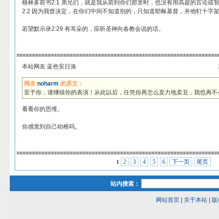
格林多前书2:1 弟兄们，就是我从前到你们那里时，也没有用高超的言论或
2:2 因为我曾决定，在你们中间不知道别的，只知道耶稣基督，并他钉十字
若望默示录2:29 有耳朵的，应听圣神向各教会说的话。
本站网友 蓝色安日洛
网友
noharm
的原文：
至于你，请继续你的表演！从此以后，任凭你再怎么卖力地卖丑，我也再不
看看你的思维。
你感觉到自己幼稚吗。
2
3
4
5
6
下一页
尾页
1
站内搜索：
网站首页
|
关于本站
|
版