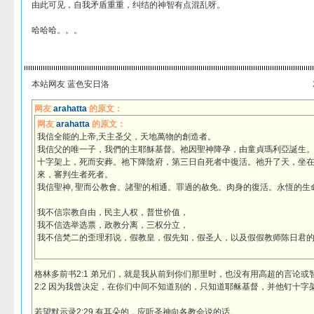
由此可见，自我矛盾重重，纠结的神智有点混乱呀。
哈哈哈。。。
本站网友 蓝色安日洛
网友
arahatta
的原文：
网友
arahatta
的原文：
我信全能的上帝,天主圣父，天地萬物的創造者。
我信父的唯一子，我們的主耶穌基督。祂因聖神降孕，由童貞瑪利亞誕生
十字架上，死而安葬。祂下降陰府，第三日自死者中復活。祂升了天，坐
來，審判生者死者。
我信聖神, 聖而公教會。諸聖的相通。罪過的赦免。肉身的復活。永恆的生
我不信宗教自由，民主人权，普世价值，
我不信选举选票，政教分离，三权分立，
我不信梵二的歪理邪说，假教皇，假先知，假圣人，以及假
格林多前书2:1 弟兄们，就是我从前到你们那里时，也没有用高超的言论
2:2 因为我曾决定，在你们中间不知道别的，只知道耶稣基督，并他钉十字
若望默示录2:29 有耳朵的，应听圣神向各教会说的话。