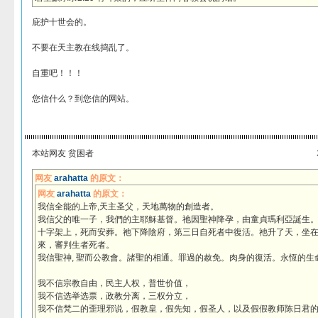
庇护十世会的。
不要在天主教在线捣乱了。
自重吧！！！
您信什么？到您信的网站。
本站网友 贫困者
网友
arahatta
的原文：
网友
arahatta
的原文：
我信全能的上帝,天主圣父，天地萬物的創造者。
我信父的唯一子，我們的主耶穌基督。祂因聖神降孕，由童貞瑪利亞誕生
十字架上，死而安葬。祂下降陰府，第三日自死者中復活。祂升了天，坐
來，審判生者死者。
我信聖神, 聖而公教會。諸聖的相通。罪過的赦免。肉身的復活。永恆的生
我不信宗教自由，民主人权，普世价值，
我不信选举选票，政教分离，三权分立，
我不信梵二的歪理邪说，假教皇，假先知，假圣人，以及假