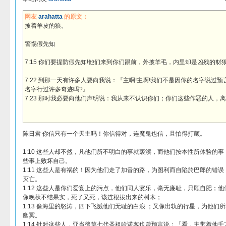
网友
arahatta
的原文：
披着羊皮的狼。
警惕假先知
7:15 你们要提防假先知!他们来到你们跟前，外披羊毛，内里却是凶残的豺
7:22 到那一天有许多人要向我说：『主啊!主啊!我们不是因你的名字说过
名字行过许多奇迹吗?』
7:23 那时我必要向他们声明说：我从来不认识你们；你们这些作恶的人，离
陈日君 你信只有一个天主吗！你信得对，连魔鬼也信，且怕得打颤。
1:10 这些人却不然，凡他们所不明白的事就亵渎，而他们按本性所体验的
些事上败坏自己。
1:11 这些人是有祸的！因为他们走了加音的路，为图利而自陷於巴郎的错
灭亡。
1:12 这些人是你们爱宴上的污点，他们同人宴乐，毫无廉耻，只顾自肥；他
像晚秋不结果实，死了又死，该连根拔出来的树木；
1:13 像海里的怒涛，四下飞溅他们无耻的白浪 ；又像出轨的行星，为他们
幽冥。
1:14 针对这些人，亚当後第七代圣祖哈诺客也曾预言说：「看，主带着他