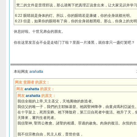
梵二的文件是歪理邪说，那么请阁下把真理正说拿出来，让大家见识并学
6:22 眼睛就是身体的灯。所以，你的眼睛若是康健，你的全身就都光明。
6:23 但是，如果你的眼睛有了病，你的全身就都黑暗。那么，你身上的光
休息好啦。十世兄弟会的朋友。
你在这里发言会不会是走错门了啦？里面一片漆黑，就你拿只一盏灯笼吧？
本站网友
arahatta
网友 贫困者 的原文：
网友
arahatta
的原文：
网友
arahatta
的原文：
我信全能的上帝,天主圣父，天地萬物的創造者。
我信父的唯一子，我們的主耶穌基督。祂因聖神降孕，由童貞瑪利亞誕生
在十字架上，死而安葬。祂下降陰府，第三日自死者中復活。祂升了天，
天降來，審判生者死者。
我信聖神, 聖而公教會。諸聖的相通。罪過的赦免。肉身的復活。永恆的生
我不信宗教自由，民主人权，普世价值，