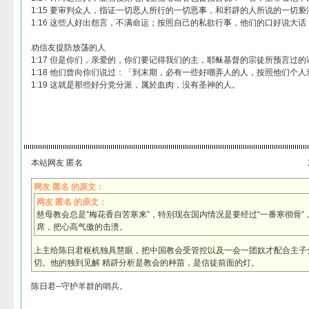
1:15 要审判众人，指证一切恶人所行的一切恶事，和邪辟的人所说的一切
1:16 这些人好出怨言，不满命运；按照自己的私欲行事，他们的口好说大
劝信友提防放荡的人
1:17 但是你们，亲爱的，你们要记得我们的主，耶稣基督的宗徒所预言过的
1:18 他们曾向你们说过：「到末期，必有一些好嘲弄人的人，按照他们个
1:19 这就是那些好分党分派，属於血肉，没有圣神的人。
本站网友 匿名
网友 匿名 的原文：
网友 匿名 的原文：
慈母教会总是“梅花香自苦寒来”，特别现在国内情况是要经过“一番寒彻骨
席，把心高气傲的击溃。
上主给陈日君枢机独具慧眼，把中国教会受管控以及一会一团奴才配合主子
切。他的独到见解 精辟分析是教会的种苗，是信徒前面的灯。
陈日君--守护羊群的哨兵。