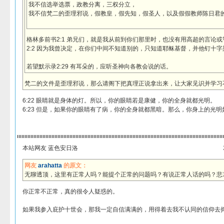
我不信选举选票，政教分离，三权分立，
我不信梵二的歪理邪说，假教皇，假先知，假圣人，以及假假
格林多前书2:1 弟兄们，就是我从前到你们那里时，也没有用高超的言论
2:2 因为我曾决定，在你们中间不知道别的，只知道耶稣基督，并他钉十字
若望默示录2:29 有耳朵的，应听圣神向各教会说的话。
梵二的文件是歪理邪说，那么请阁下把真理正说拿出来，让大家见识并学习
6:22 眼睛就是身体的灯。所以，你的眼睛若是康健，你的全身就都光明。
6:23 但是，如果你的眼睛有了病，你的全身就都黑暗。那么，你身上的光明
本站网友 蓝色安日洛
网友
arahatta
的原文：
无聊透顶，这里有正常人吗？能提个正常的问题吗？有说正常人话的吗？悲
你正常不正常，真的很令人疑惑的。
如果我参入庇护十世会，那我一定自信满满的，用得着去我不认同的信仰去