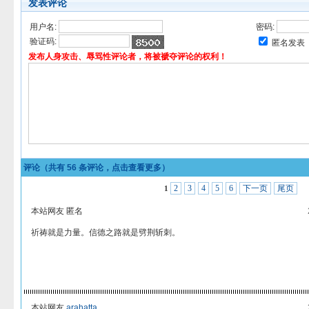
发表评论
用户名:
密码:
验证码:
匿名发表
发布人身攻击、辱骂性评论者，将被褫夺评论的权利！
评论（共有
56
条评论，点击查看更多）
2
3
4
5
6
下一页
尾页
1
本站网友 匿名
祈祷就是力量。信德之路就是劈荆斩刺。
本站网友
arahatta