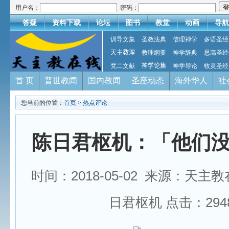
用户名：
密码：
答疑
资料下载
论坛
图书
教堂
动画
导航
训导文集
圣教法典
信理神学
多语圣经
天主教理
教理纲要
神学辞典
思高圣经
梵二文献
神学论集
神学导论
牧灵圣经
首 页
普世教闻
国内教闻
圣座动态
海外华人
社
您当前的位置：
首页
>
热点评论
陈日君枢机：「他们
时间：2018-05-02 来源：天主
日君枢机 点击：
294