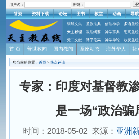
用户名：
密码：
答疑
资料下载
论坛
图书
教堂
动画
导航
训导文集
圣教法典
信理神学
多语圣经
天主教理
教理纲要
神学辞典
思高圣经
梵二文献
神学论集
神学导论
牧灵圣经
首 页
普世教闻
国内教闻
圣座动态
海外华人
社
您当前的位置：
首页
>
热点评论
专家：印度对基督教
是一场“政治骗
时间：2018-05-02 来源：
亚洲