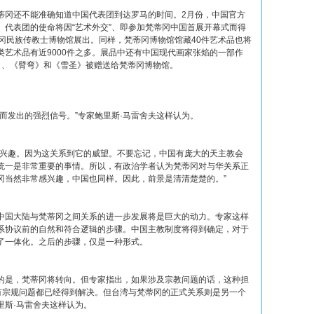
蒂冈还不能准确知道中国代表团到达罗马的时间。2月份，中国官方
。代表团的使命将因“艺术外交”、即参加梵蒂冈中国首展开幕式而得
冈民族传教士博物馆展出。同样，梵蒂冈博物馆馆藏40件艺术品也将
艺术品有近9000件之多。展品中还有中国现代画家张焰的一部作
》、《臂弯》和《雪圣》被赠送给梵蒂冈博物馆。
而发出的强烈信号。”专家鲍里斯·马雷舍夫这样认为。
感兴趣。因为这关系到它的威望。不要忘记，中国有庞大的天主教会
统一是非常重要的事情。所以，有政治学者认为梵蒂冈对与华关系正
冈当然非常感兴趣，中国也同样。因此，前景是清清楚楚的。”
中国大陆与梵蒂冈之间关系的进一步发展将是巨大的动力。专家这样
系协议前的自然和符合逻辑的步骤。中国主教制度将得到确定，对于
了一体化。之后的步骤，仅是一种形式。
的是，梵蒂冈将转向。但专家指出，如果涉及宗教问题的话，这种担
所有宗规问题都已经得到解决。但台湾与梵蒂冈的正式关系则是另一个
里斯·马雷舍夫这样认为。