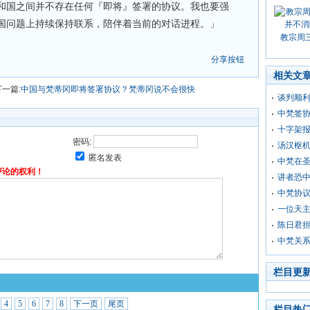
和国之间并不存在任何『即将』签署的协议。我也要强
国问题上持续保持联系，陪伴着当前的对话进程。」
教宗周
分享按钮
相关文
下一篇:
中国与梵蒂冈即将签署协议？梵蒂冈说不会很快
谈判顺利
中梵签协
十字架
密码:
汤汉枢
匿名发表
中梵在
评论的权利！
讲者恐
中梵协
一位天
陈日君
中梵关
栏目更
4
5
6
7
8
下一页
尾页
栏目热