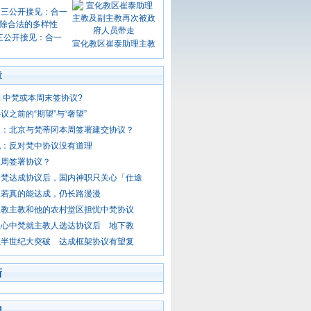
三公开接见：合一
宣化教区崔泰助理主教
章
 中梵或本周末签协议?
议之前的“期望”与“奢望”
报：北京与梵蒂冈本周签署建交协议？
机：反对梵中协议没有道理
圣周签署协议？
中梵达成协议后，国内神职只关心「仕途
议若真的能达成，仍长路漫漫
主教主教和他的农村堂区担忧中梵协议
担心中梵就主教人选达协议后 地下教
系半世纪大突破 达成框架协议有望复
新
门