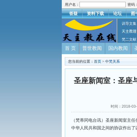
用户名：
密码
答疑
资料下载
论坛
图
训导文集
天主教理
梵二文献
首 页
普世教闻
国内教闻
您当前的位置：
首页
>
中梵关系
圣座新闻室：圣座
时间：2018-0
（梵蒂冈电台讯）圣座新闻室主任伯克
中华人民共和国之间的协议作出了