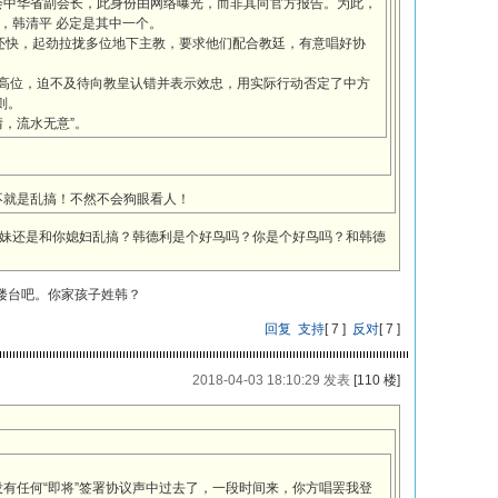
会中华省副会长，此身份由网络曝光，而非其向官方报告。为此，
，韩清平 必定是其中一个。
书还快，起劲拉拢多位地下主教，要求他们配合教廷，有意唱好协
团高位，迫不及待向教皇认错并表示效忠，用实际行动否定了中方
则。
，流水无意”。
不就是乱搞！不然不会狗眼看人！
妹还是和你媳妇乱搞？韩德利是个好鸟吗？你是个好鸟吗？和韩德
楼台吧。你家孩子姓韩？
回复
支持
[
7
]
反对
[
7
]
2018-04-03 18:10:29 发表
[110 楼]
没有任何“即将”签署协议声中过去了，一段时间来，你方唱罢我登