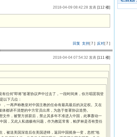
2018-04-09 08:42:28 发表
[112 楼]
回复
支持
[
7
]
反对
[
7
]
2018-04-04 07:54:32 发表
[111 楼]
没有任何“即将”签署协议声中过去了，一段时间来，你方唱罢我登
是以下几位：
法》，一再声称教皇对中国主教的任命有最高最后的决定权。又在
连媒体都讲不清楚的中方官员出席，为急于签署协议造势。
机密文件，被警方抓获后，禁止其多年不准进入中国，此事轰动一
中国，又此人私德极有问题，作为教廷常客，帕罗林是否有责任
修生，被送美国深造后在美国进铎，返回中国摇身一变，忽然“地