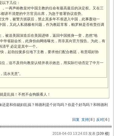
是以下几位：
法》，一再声称教皇对中国主教的任命有最高最后的决定权。又在三
体都讲不清楚的中方官员出席，为急于签署协议造势。
机密文件，被警方抓获后，禁止其多年不准进入中国，此事轰动一
中国，又此人私德极有问题，作为教廷常客，帕罗林是否有责任调
生，被送美国深造后在美国进铎，返回中国摇身一变，忽然“地
会中华省副会长，此身份由网络曝光，而非其向官方报告。为此，有
韩清平 必定是其中一个。
书还快，起劲拉拢多位地下主教，要求他们配合教廷，有意唱好协
团高位，迫不及待向教皇认错并表示效忠，用实际行动否定了中方一
。
，流水无意”。
就是乱搞！不然不会狗眼看人！
妹还是和你媳妇乱搞？韩德利是个好鸟吗？你是个好鸟吗？和韩德利
回复
支持
[
8
]
反对
[
6
]
2018-04-03 13:24:03 发表
[109 楼]