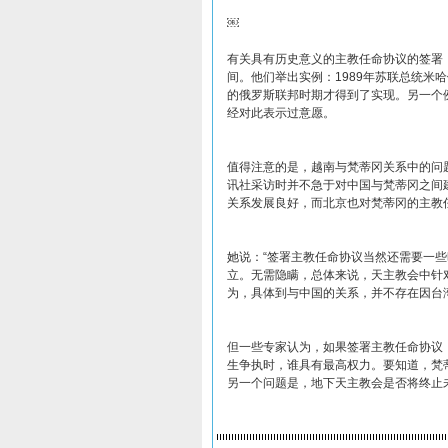
￼
有关具有历史意义的主教任命协议的签署
间。他们举出实例：1989年苏联总统米
的俄罗斯联邦时期才得到了实现。另一个例
经对此表示过意愿。
值得注意的是，越南与梵蒂冈关系中的问
讯社采访时并不急于对中国与梵蒂冈之间
关系发展良好，而北京也对梵蒂冈的主教
她说：“签署主教任命协议当然还需要一
立。无需隐瞒，总体来说，天主教会中针
为，具体到与中国的关系，并不存在因台
但一些专家认为，如果签署主教任命协议
生争执时，谁具有最高权力。要知道，梵
另一个问题是，地下天主教会是否将终止