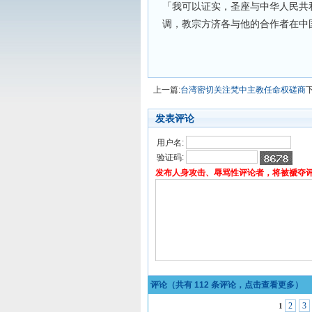
「我可以证实，圣座与中华人民共
调，教宗方济各与他的合作者在中
上一篇:
台湾密切关注梵中主教任命权磋商
发表评论
用户名:
验证码:
发布人身攻击、辱骂性评论者，将被褫夺
评论（共有
112
条评论，点击查看更多）
2
3
1