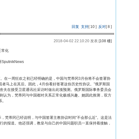
回复
支持
[
10
]
反对
[
8
]
2018-04-02 22:10:20 发表
[108 楼]
正常化
putnikNews
节。在一周狂欢之初已经明确的是，中国与梵蒂冈3月份将不会签署协
或者马上在其后。因此，4月份看好签署这份历史性协议。”俄罗斯国
雷舍夫在接受卫星通讯社采访时做出此项预测。俄罗斯国际事务委员会
娃则认为，梵蒂冈与中国都对关系正常化极感兴趣。她因此推测，双方
系。
际，梵蒂冈已经说明，与中国签署主教协议时间“不会那么近”。这是法
进行的报道。他还强调，教皇与自己的中国问题职员一直保持着接触，