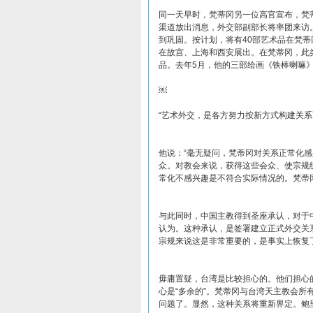
同一天早时，梵蒂冈另一位高官宣布，梵
渠道放出消息，外交部副部长将率团来访
到巩固。按计划，将有40部艺术品在梵蒂
在故宫、上海和西安展出。在梵蒂冈，此类
品。去年5月，他的三部绘画《铁棒喇嘛
￼
“艺术外交，是各方努力按新方式构建关系
他说：“毫无疑问，梵蒂冈对关系正常化
众。对教会来说，获得这些会众、使宗规
常化不感兴趣是不符合实际情况的。梵蒂
与此同时，中国主教得到圣座承认，对于
认为。这种承认，是签署建立正式外交关
宗规来说这是非常重要的，是事实上恢复
毋庸置疑，台湾是比较担心的。他们担心
心是“多余的”。梵蒂冈与台湾天主教会
问题了。显然，这种关系将重新界定。鲍