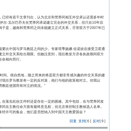
，已经有若干文章刊出，认为北京和梵蒂冈相互外交承认还需多年时
哈伊尔·戈尔巴乔夫在梵蒂冈承诺建立完全的外交关系，但只在10年后
子是，越南和梵蒂冈之间未能建立正式关系，尽管双方于2007年已
题要比中国与罗马教廷之间的少。专家塔季扬娜·佐诺娃在接受卫星通
建立外交关系给出期限。但她注意到，现任教皇方济各执政期间双方
任命相向而行。
些时间。很自然地，随之而来的将是双方都非常感兴趣的外交关系的建
对现任罗马教皇有一定的反对派，他们与他的政策相对立。但我认
湾教廷使团而有对立的情况。”
，在落实此份文件时还是存在一定的困难。其中包括，在与梵蒂冈发
蒂冈在主教任命方面有最终意见权，但北京将控制主教候选人名单。
未经许可的集会，他们是否想纳入到中国天主教爱国会？
回复
支持
[
6
]
反对
[
9
]