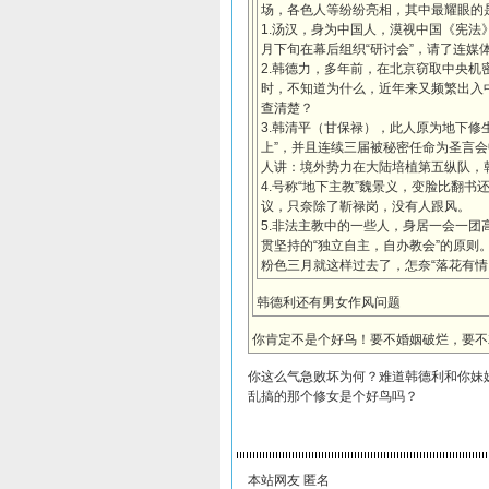
场，各色人等纷纷亮相，其中最耀眼的
1.汤汉，身为中国人，漠视中国《宪
月下旬在幕后组织“研讨会”，请了连媒
2.韩德力，多年前，在北京窃取中央
时，不知道为什么，近年来又频繁出入
查清楚？
3.韩清平（甘保禄），此人原为地下修
上”，并且连续三届被秘密任命为圣言
人讲：境外势力在大陆培植第五纵队，
4.号称“地下主教”魏景义，变脸比翻
议，只奈除了靳禄岗，没有人跟风。
5.非法主教中的一些人，身居一会一
贯坚持的“独立自主，自办教会”的原则
粉色三月就这样过去了，怎奈“落花有情
韩德利还有男女作风问题
你肯定不是个好鸟！要不婚姻破烂，要不
你这么气急败坏为何？难道韩德利和你妹
乱搞的那个修女是个好鸟吗？
本站网友 匿名