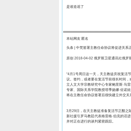
是谁造谣了
本站网友 匿名
头条 | 中梵签署主教任命协议将促进关系
原创 2018-04-02 俄罗斯卫星通讯社俄罗斯S
“4月1号周日这一天，天主教徒庆祝复活
议。签约，或者要在复活节前很长时间，
立人文大学宗教研究中心专家鲍里斯·马
专家、国际关系学院教授塔季扬娜·佐诺
将在主教任命协议签署后很快建立外交关
3月29日，在天主教徒准备复活节正酣之
新社援引罗马教廷代表格雷格·伯克的话
并对正在进行的谈判紧密跟踪。