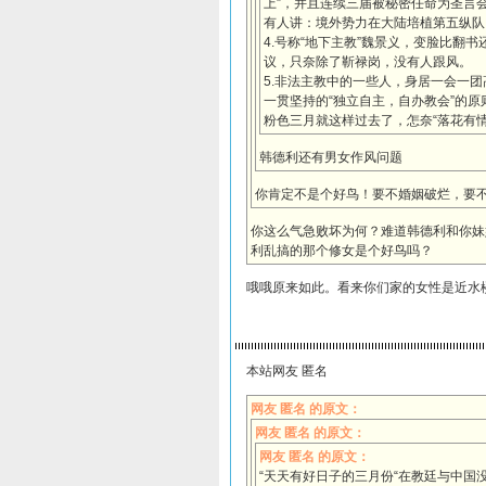
上”，并且连续三届被秘密任命为圣言
有人讲：境外势力在大陆培植第五纵队
4.号称“地下主教”魏景义，变脸比翻
议，只奈除了靳禄岗，没有人跟风。
5.非法主教中的一些人，身居一会一
一贯坚持的“独立自主，自办教会”的原
粉色三月就这样过去了，怎奈“落花有情
韩德利还有男女作风问题
你肯定不是个好鸟！要不婚姻破烂，要
你这么气急败坏为何？难道韩德利和你妹
利乱搞的那个修女是个好鸟吗？
哦哦原来如此。看来你们家的女性是近水
本站网友 匿名
网友 匿名 的原文：
网友 匿名 的原文：
网友 匿名 的原文：
“天天有好日子的三月份“在教廷与中国