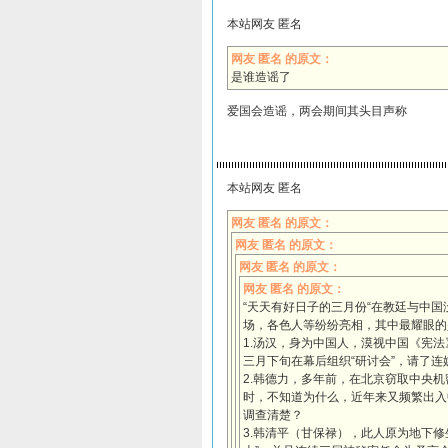
本站网友 匿名
网友 匿名 的原文：
是谁造谣了
爱国会造谣，两会期间其头目声称
本站网友 匿名
网友 匿名 的原文：
网友 匿名 的原文：
网友 匿名 的原文：
网友 匿名 的原文：
“天天有好日子的三月份“在教廷与中国
场，各色人等纷纷亮相，其中最耀眼的
1.汤汉，身为中国人，漠视中国《宪
三月下旬在幕后组织“研讨会”，请了
2.韩德力，多年前，在北京窃取中央
时，不知道为什么，近年来又频繁出入
调查清楚？
3.韩清平（甘保禄），此人原为地下