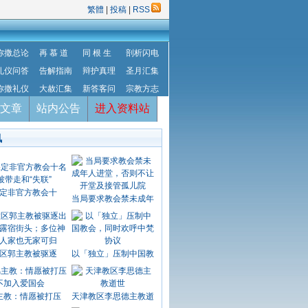
繁體
|
投稿
|
RSS
弥撒总论
再 慕 道
同 根 生
剖析闪电
礼仪问答
告解指南
辩护真理
圣月汇集
弥撒礼仪
大赦汇集
新答客问
宗教方志
文章
站内公告
进入资料站
讯
定非官方教会十
当局要求教会禁未成年
区郭主教被驱逐
以「独立」压制中国教
主教：情愿被打压
天津教区李思德主教逝