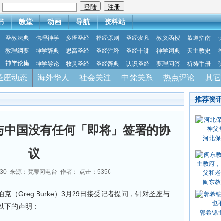
：
书
教堂
动画
导航
资料站
圣教法典
信理神学
多语圣经
释经原则
圣经发凡
教义函授
慕道指南
教理纲要
神学辞典
思高圣经
圣经注释
圣经十讲
神学词典
天主教史
神学论集
神学导论
牧灵圣经
圣经辞典
认识圣经
要理问答
祈祷手册
圣座动态
海外华人
社会关注
中梵关系
热点评论
其它
推荐资
与中国没有任何「即将」签署的协
河北保
议
3-30 来源：梵蒂冈电台 作者： 点击：
5356
闽东教
（Greg Burke）3月29日接受记者提问，针对圣座与
以下的声明：
郭希锦