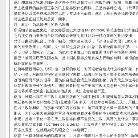
讯》却拿放大镜来详细评论这件不值得以超过三行来报导的小新闻，就相当
天主教世界的媒体跟正常的民主世界没什么两样，总是有各种立场。《梵蒂
借其放话以试全球水温兼带风向，立场不言而喻。然而，基于教会福传使命
湾主教及正副总统则是另一回事。
以「政治」为武器进行的政治攻击
所谓细节都在魔鬼处，该文标题便以太政治 (all political) 将总主教们
之后接受自由亚洲电台访问的谈话来证明此述职乃一精心策画的政治安排。
对于自由亚洲电台，作者「贴心」地为读者说明，「该电台是美国于1950
国的东亚政策」。然而，文中虽然也提及洪山川总主教接受南华早报 (South China 
点，但是，却完全「忘记」为他的读者做出与自由亚洲电台同等待遇的说明 :
报已「被阿里巴巴集团收购，是中国向世界投射软实力行动的前哨，该报的
抗外媒的反华偏见」。
任何略懂新闻学的人都知道，这样的叙述，对阅读者会造成什么样的印象。
筒，但是，对南华早报的背景则只字未提，隐微地将读者不知不觉地导向他
这段精密而平淡的报导，重伤的自然是台湾主教团的形象。身为天主教世界
标签对教阶神长的杀伤力。我们只要回想当年美国主教团是怎样批判于斌枢机
及老蒋关系太紧密) 甚至抵制他赴美，就知这标签很严重。
然而，难得出现在天主教世界国际版面的台湾主教团，却能被这等大媒体相
教廷各相关单位的教务交流 (见教宗只有半天，其他拜会可是好几天)，只挑
们以「政治和尚」的形象出现在西方媒体上，这可就不怎么像一篇单纯的「
那么，为什么要大费周章的写台湾主教述职这不重要的事 (主教团本来就该每
市场」是谁？丑化一群在天主教世界内极不重要的主教，其目的是什么？事
讯及其他义媒 (如《Corriere della Sera》) 几篇有迹可循的报导，
而该文意图，也就宛如司马昭之心一样透明了。
这是「一篇详细策画的战略文宣」。只是不知道那只看不见的手是谁的 (请勿