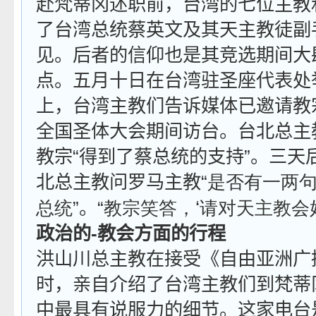
赴梵蒂冈述职前，台湾的七位主教
了台湾总统蔡英文及其天主教徒副
见。后者的信仰也是其竞选期间大
点。五月十日在台湾驻圣座代表处
上，台湾主教们告诉媒体已邀请教
全国圣体大会期间访台。台北总主
教宗“得到了蔡总统的支持”。三天
北总主教问罗马主教“
是否有一两
‘
总统
”。“
教宗笑答，
请对天主教会
政治的
-
教会方面的行程
洪山川总主教在接受《自由亚洲广
时，亲自介绍了台湾主教们到梵蒂
中最具有说服力的细节。这家电台