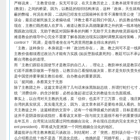
严格说来，「主教变信使」实无可非议，在天主教历史上，主教本就常常担负着
(教皇)」之间的桥梁。因为，以教廷的组织结构来说，这种「政体」天生就
蔽的弊端，何况在本国，二战间已经发生过国籍神长非常不满黎培里公使「
误会，最后还被民族主义者煽动成「洋教士看不起我们中国人」的反教会情
现在，主教们既然都人在罗马，难道让教宗从高德隆蒙席之外的第一线本地
围跟政治现况，无助于教廷对国际事务的判断？无助于天主教的牧灵跟福传
难道教会的领导中心完全不需要了解各国政治现实以随时调整其福传策略，并预
control？「民调」是领导者坐在冷气房里用想象去得出来的吗？
「主教」这种身分，本身就是一种「政治性存在」。政、教之间可不是一线
主教价值都须透过政治力才能有力实践 (如反堕胎或废死刑)，教廷可以不承
断台湾教会的道理。
而「主教们跟驻在国使节才是教宗的自己人」，理论上，教阶神长就是教宗
们若不跟教宗做第一手报告，让教宗自己看报纸做决策，那才是失职失责失
是中国坚持要掌握主教任命权、自办教会的重要原因。
以「挺同婚」杀蔡英文于无形
除了主教团之外，这篇文章还用了几句话来抹黑陈副总统，所谓打蛇打七寸
统「消费信仰」的含沙射影，必然会激起读过该文的教徒生出负面观感。
事实上，以台湾对天主教的无感，卖「信仰」也卖不了三万票，但是，项庄
台湾的真实状况，其实毫无意义，因为，这文章本就不是要给本国人看的。
天主教徒之外，这篇精密的文宣中，还有一个核弹级威力的诡雷，目标是蔡
这并不是阴谋假设或指控，看看该文末那一段与前文主题很不相干的重要强调 
去年五月，台湾宪法法院通过同性婚姻合法化，并在现任总统的完全支持之下 (with the ful
ent president)，即将成为亚洲第一个同性婚姻合法化的地区。
通篇批评台湾主教来教廷只谈政治，到结尾时，才「突然」想到该介绍一下
么介绍蔡总统？他不是选「民选女总统」，他挑的是「同婚平权」。这一段