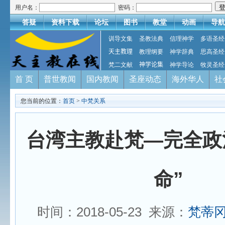
用户名：
密码：
答疑
资料下载
论坛
图书
教堂
动画
导航
训导文集
圣教法典
信理神学
多语圣经
天主教理
教理纲要
神学辞典
思高圣经
梵二文献
神学论集
神学导论
牧灵圣经
首 页
普世教闻
国内教闻
圣座动态
海外华人
社
您当前的位置：
首页
>
中梵关系
台湾主教赴梵—完全政
命”
时间：2018-05-23 来源：
梵蒂