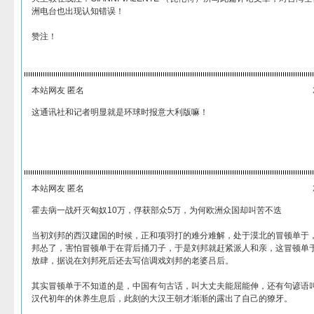
洲电台也出现认知错误！
赞注！
本站网友 匿名
这通讯社和记者明显就是环球时报意大利版嘛！
本站网友 匿名
霍去病一战歼灭匈奴10万，俘获部众5万，为何欧洲众国却叫苦不迭
当初刘邦的西汉建国的时候，正和项羽打的难分难解，处于漠北的冒顿单于
邦怂了，害怕冒顿单于在背后捅刀子，于是刘邦就赶紧派人和亲，这冒顿单
放肆，据说在刘邦死后还去写信调戏刘邦的老婆吕后。
其实冒顿单于不知道的是，中国有句古话，叫大丈夫能屈能伸，还有句谚语叫
汉代初年的休养生息后，此刻的大汉王朝才渐渐的露出了自己的獠牙。