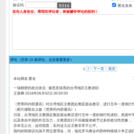
验证码:
匿名发表
发布人身攻击、辱骂性评论者，将被褫夺评论的权利！
评论（共有
16
条评论，点击查看更多）
2
下一页
尾页
1
本站网友 匿名
一场精密的政治攻击 : 被恶意抹黑的台湾地区主教述职
王善卿 2018年06月02日 00:00:00
《梵蒂冈内部通讯》对台湾地区主教团赴教廷面会教宗，进行五年一度例行
（图片撷取自义媒《梵蒂冈内部通讯》）
日前，台湾地区主教团赴教廷面会教宗进行五年一度的例行性述职。然因中
以及来自中国的外交压力，主教团此行不但被媒体赋予过多的政治性想象，
亦未见公允，这些指责，实对这几位主教非常不公平。
国内的喧闹议论虽不用过度理会，但，值此罗马教会内部种种路线斗争正趋