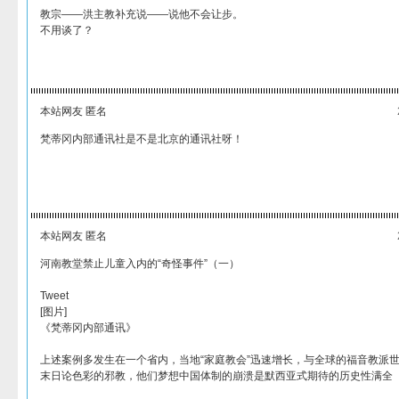
教宗——洪主教补充说——说他不会让步。
不用谈了？
本站网友 匿名
梵蒂冈内部通讯社是不是北京的通讯社呀！
本站网友 匿名
河南教堂禁止儿童入内的“奇怪事件”（一）
Tweet
[图片]
《梵蒂冈内部通讯》
上述案例多发生在一个省内，当地“家庭教会”迅速增长，与全球的福音教派
末日论色彩的邪教，他们梦想中国体制的崩溃是默西亚式期待的历史性满全