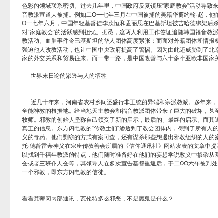
色彩的领域联系密切。过去几年里，中国政府反复镇压“家庭教会”活动导致
音教派宣道人被捕。例如二O一七年三月在中国被捕的美籍华裔约翰·赵，他
O一七年六月，中国年轻基督徒李欣恒和孟丽思在巴基斯坦被吉哈德绑架后
对“家庭教会”的活跃感到担忧。据悉，这两人利用工作签证追随韩国福音教
教活动。血腥事件令巴基斯坦的华人团体高度紧张；而面对外籍团体和情报
强迫他人改教活动，也让中国中央政府提高了警惕。因为由此还威胁到了北京
家的外交关系和贸易往来。而一带一路，是中国改善与六十多个亚欧非国家
世界末日论的渗透与人的牺牲
近几十年来，河南省农村乡间还盛行非正统的异端和宗派教派。多年来，
全能神教的根据地。给当地天主教会和福音教派团体带来了巨大的破坏，甚
牧师。邪教的创始人坚称自己领受了新的启示，最后的、最终的启示。而其
真正的信息。东方闪电教的“传教士们”渗透到了教会团体内，得到了所有人
义的毒药。他们剽窃的方式有案可查，还有谋杀那些想退出邪教组织的人的
托·德普雷蒂神父在宗座传教善会所属的《信仰通讯社》网站发表的文章中提
以找到千禧年教派的特点，他们随时准备好在他们的妄想学说教义中掺杂从
会或者三班仆人会等，其领导人在多次宣告基督重返后，于二OO六年被判
一个邪教，即东方闪电教的信徒。
看看梵蒂冈内部通讯，瓦伦特多么邪恶，不是魔鬼是什么？