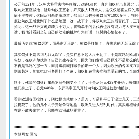
公元前121年，汉朝大将霍去病率领着5万精锐骑兵，直奔匈奴的老巢漠北
取匈奴五座城池，斩杀匈奴王五名，歼灭敌人1万余人，这仅仅是霍去病的
病千里奔袭，这回从河西走廊绕道，然后迂回包抄匈奴后方1000多里，当
底让匈奴王感受到了什么是绝望，这一战下来，俘获匈奴王的后宫妃子，王
如此，这一战歼灭匈奴骑兵十万人，冒顿单于的后代再也没有能力与大汉王
话，我估计看到当初自己的幼稚的挑衅行为的话，想哭的心情都有了。
最后历史载“匈奴远遁，而幕南无王庭”，匈奴是打怕了，直接逃的无影无踪
其实匈奴不是逃到无影无踪了，是实在惹不起大汉王朝了，于是就跑到欧洲
匈奴，在欧洲却找到了自己的生存空间，因为他们发现自己原来不是那么的
不再是逃跑的那一方，而是追着喊打喊杀的那一个人，因为欧洲的各国实在
到莱茵河，匈奴把欧洲各国打了个遍，匈奴把在霍去病那里受到的气，全部
终于，残暴的匈奴让东西罗马帝国受不了了，于是从公元423年开始，向匈
他们身上了，公元448年，东罗马帝国又开始向匈奴王阿提拉割地赔款。
看到欧洲各国投降了，阿拉提也就放下了屠刀，可是和平日子没过几天，正
拉提死了，他的几个儿子开始争夺地盘，欧洲又进入战乱时代，其实追根缘
在是不敢去东方了，只能在欧洲战场霍霍了。
本站网友 匿名