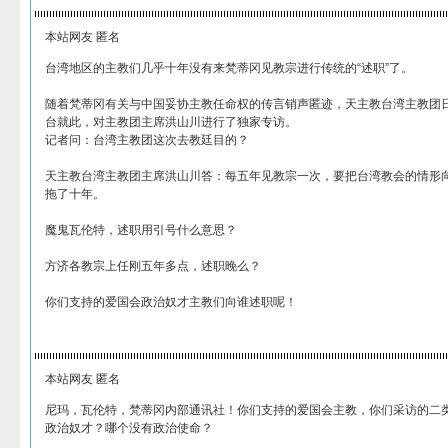
本站网友 匿名
台湾地区的主教们几乎十年没有来梵蒂冈见教宗进行传统的“述职”了。
随着梵蒂冈有关与中国妥协主教任命权的传言销声匿迹，天主教台湾主教团
台就此，对主教团主席洪山川进行了独家专访。
记者问：台湾主教团这次去教廷目的？
天主教台湾主教团主席洪山川答：每五年见教宗一次，要把台湾教会的情形向
拖了十年。
魔鬼瓦伦特，述职用引号什么意思？
方济各教宗上任刚五年多点，述职晚么？
你们支持的爱国会政治奴才主教们向谁述职呢！
本站网友 匿名
尼玛，瓦伦特，梵蒂冈内部通讯社！你们支持的爱国会主教，你们采访的二
政治奴才？哪个没有政治使命？