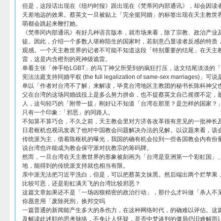
但是，这段话出现在《纽约时报》跟出现在《梵蒂冈内部通讯》，却会因读
天差地远的效果。蔡英文一旦被贴上「完全挺同婚」的标签出现在天主教世
萌都会跳起来鞭打她。
《梵蒂冈内部通讯》有好几种语言版本，就市场来看，除了宗教、政治产业
徒。因此，介绍一个多数人堪称陌生的国家时，若刻意凸显读者反感的特质
观感。一个天主教世界的记者不可能不知道这段「特别重要的结尾」在天主
雷，这是内含橙剂的死神级诡雷。
单看主张「伸手给LGBT」的马丁神父所受到的疯狂打压，这文结尾淡淡的
宪法法庭支持同婚平权 (the full legalization of same-sex marri
单以「作者对台湾不了解」来解读，毕竟台湾地区主教团的秘书长陈科神父
父在台湾的这场同婚战役上是多么努力拼命，也不提蔡英文自己摇摆不定，
人，这句轻巧的「附带一提」刚好让不知道「台湾在那里？是怎样的国家？
只有一个印象 :「邪恶」的同路人。
不知算不算巧合，不久之前，天主教会里对方济各改革很有意见的一批神长
日君枢机也视讯发表了他对中国教会问题解决办法的见解。以议题来看，该
传统派为主，借着陈枢机的曝光，我国的确有机会拉到一些各国教会内有份
说台湾也许能成为教会保守派对抗教宗的筹码牌。
然而，一旦台湾在天主教世界的形象被刻画为「台湾是亚洲第一个彩虹国」
地，能得到的传统派支持就也相当有限。
亲中派无法把习近平洗白，但是，可以把蔡英文抹黑。然后端出两个烂苹果
比较可恶，还是彩虹满天飞的台湾比较邪恶？
这篇文章如果还不是「一场凶狠精密的政治行动」，那什么才叫做「杀人不
你愿意用「废除死刑」换邦交吗
一篇普通的新闻能产生多大的杀伤力，在这种网络时代，的确难以评估。这
及解读此述职的思考脉络，不免让人怀疑，是否中梵谈判的僵局仍旧难解而