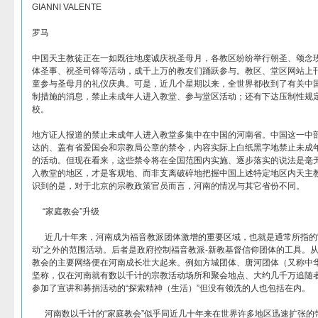
GIANNI VALENTE
罗马
中国天主教徒正在一如既往地虔诚庆祝圣母月，各教区纷纷举行朝圣、颂念
体圣事、祝圣司铎等活动，成千上万的教友们踊跃参与。教区、堂区网站上
童参与圣母月的礼仪庆典。可是，近几个星期以来，全世界都收到了有关中
制措施的消息，禁止未成年人进入教堂、参与堂区活动；还有下达压制性规
校。
地方证人报道的禁止未成年人进入教堂多集中在中国的河南省。中国这一中
达的、盖有省爱国会和宗教局公章的禁令，内容实际上白纸黑字地禁止未成
的活动。但现在看来，这些禁令将在全国范围内实施、逐步落实的说法是毫
入教堂的地区，才是客观地、而非支离破碎地把握中国上述特定地区内天主
识到的是，对于北京的宗教政策官员而言，河南的情况与其它省份不同。
“家庭教会”升级
近几十年来，河南成为福音教派团体激增的重要区域，也就是通常所指的“
动”之外的范围活动。后者是政府控制福音教派-新教基督信仰团体的工具。
教会的主要网络便在河南成长壮大起来。例如方城团体、唐河团体（又称中华
坚称，仅在河南就有数以千计的宗教活动场所和聚会地点、大约几千万追随
参加了宣讲和募捐活动的“探索精神（生活）”但没有领洗的人也包括在内。
河南数以千计的“家庭教会”似乎同近几十年来在世界许多地区迅速扩张的