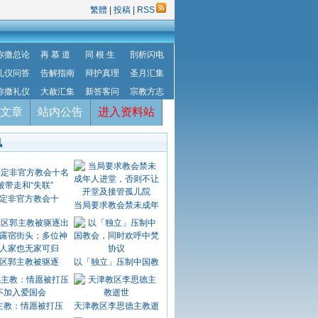
繁體
|
投稿
|
RSS
弥撒总论
再 慕 道
同 根 生
剖析闪电
礼仪问答
告解指南
辩护真理
圣月汇集
弥撒礼仪
大赦汇集
新答客问
宗教方志
文章
站内公告
进入资料站
讯
定非官方教会十
当局要求教会禁未成年
区郭主教被驱逐
以「独立」压制中国教
主教：情愿被打压
天津教区李思德主教逝