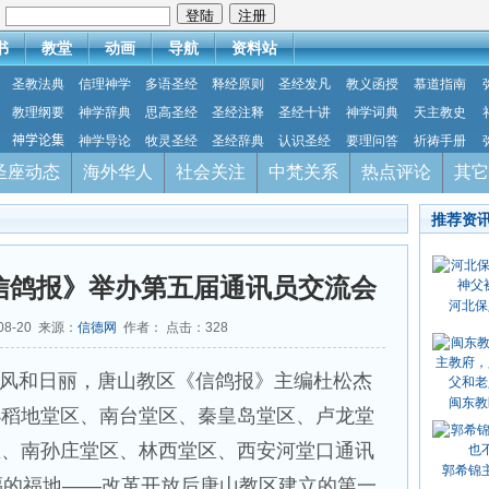
：
书
教堂
动画
导航
资料站
圣教法典
信理神学
多语圣经
释经原则
圣经发凡
教义函授
慕道指南
教理纲要
神学辞典
思高圣经
圣经注释
圣经十讲
神学词典
天主教史
神学论集
神学导论
牧灵圣经
圣经辞典
认识圣经
要理问答
祈祷手册
圣座动态
海外华人
社会关注
中梵关系
热点评论
其它
推荐资
信鸽报》举办第五届通讯员交流会
河北保
08-20 来源：
信德网
作者： 点击：
328
，风和日丽，唐山教区《信鸽报》主编杜松杰
闽东教
小稻地堂区、南台堂区、秦皇岛堂区、卢龙堂
区、南孙庄堂区、林西堂区、西安河堂口通讯
郭希锦
福的福地——改革开放后唐山教区建立的第一