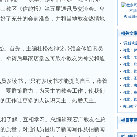
唐山教区《信鸽报》第五届通讯员交流会。卑
教宗周
做好了充分的会前准备，并和当地教友热情地
相关文
“露腿就
始。首先，主编杜松杰神父带领全体通讯员
河北：
河北：“
典。祈祷后卑家店堂区可欣小教友为神父和通
河北：
河北：邯
河北：
员多读书，“只有多读书才能提高自己，藉着
河北：
意。要群策群力，为天主的教会工作，使我们
河北：
河北：
的工作让更多的人认识天主，热爱天主。”
唐山教区
相了解，互相学习。总编辑寇宏广教友在总
栏目更
面的质量，对通讯员提出了新闻写作及拍新闻
栏目热