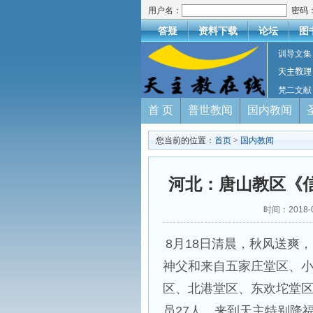
用户名：
密码
答疑
资料下载
论坛
图
训导文集
天主教理
梵二文献
首 页
普世教闻
国内教闻
您当前的位置：
首页
>
国内教闻
河北：唐山教区《
时间：2018-
8月18日清晨，秋风送爽
神父和来自五家庄堂区、
区、北港堂区、东欢坨堂
员27人，来到天主特别降