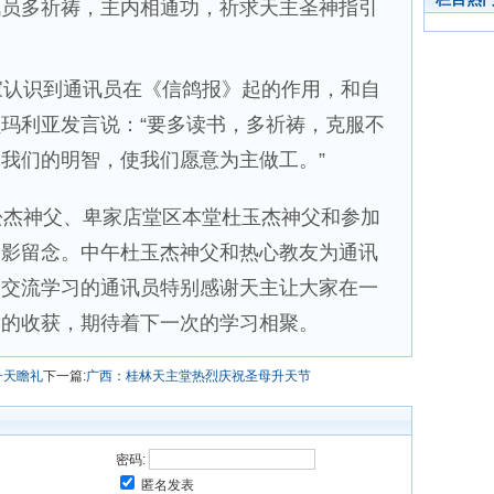
讯员多祈祷，主内相通功，祈求天主圣神指引
认识到通讯员在《信鸽报》起的作用，和自
玛利亚发言说：“要多读书，多祈祷，克服不
我们的明智，使我们愿意为主做工。”
杰神父、卑家店堂区本堂杜玉杰神父和参加
合影留念。中午杜玉杰神父和热心教友为通讯
加交流学习的通讯员特别感谢天主让大家在一
满的收获，期待着下一次的学习相聚。
升天瞻礼
下一篇:
广西：桂林天主堂热烈庆祝圣母升天节
密码:
匿名发表