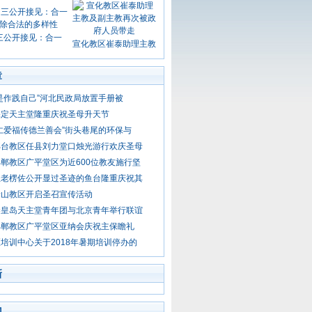
三公开接见：合一
宣化教区崔泰助理主教
章
是作践自己”河北民政局放置手册被
保定天主堂隆重庆祝圣母升天节
仁爱福传德兰善会”街头巷尾的环保与
邢台教区任县刘力堂口烛光游行欢庆圣母
郸教区广平堂区为近600位教友施行坚
圣老楞佐公开显过圣迹的鱼台隆重庆祝其
唐山教区开启圣召宣传活动
秦皇岛天主堂青年团与北京青年举行联谊
邯郸教区广平堂区亚纳会庆祝主保瞻礼
培训中心关于2018年暑期培训停办的
新
门