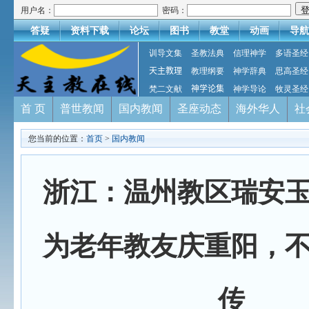
用户名：
密码：
答疑
资料下载
论坛
图书
教堂
动画
导航
训导文集
圣教法典
信理神学
多语圣经
天主教理
教理纲要
神学辞典
思高圣经
梵二文献
神学论集
神学导论
牧灵圣经
首 页
普世教闻
国内教闻
圣座动态
海外华人
社
您当前的位置：
首页
>
国内教闻
浙江：温州教区瑞安
为老年教友庆重阳，
传