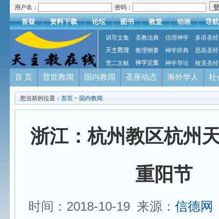
用户名：
密码：
答疑
资料下载
论坛
图书
教堂
动画
导航
训导文集
圣教法典
信理神学
多语圣经
天主教理
教理纲要
神学辞典
思高圣经
梵二文献
神学论集
神学导论
牧灵圣经
首 页
普世教闻
国内教闻
圣座动态
海外华人
社
您当前的位置：
首页
>
国内教闻
浙江：杭州教区杭州
重阳节
时间：2018-10-19 来源：
信德网