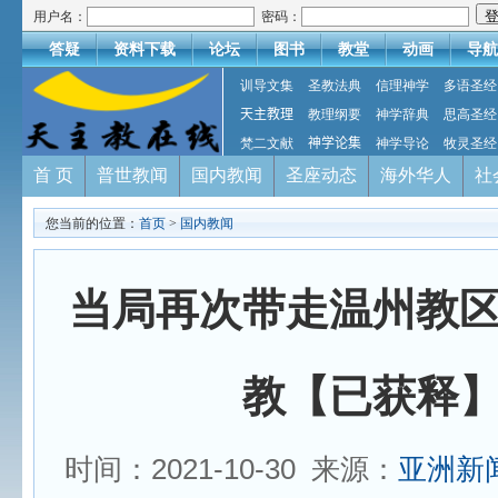
用户名：
密码：
答疑
资料下载
论坛
图书
教堂
动画
导航
训导文集
圣教法典
信理神学
多语圣经
天主教理
教理纲要
神学辞典
思高圣经
梵二文献
神学论集
神学导论
牧灵圣经
首 页
普世教闻
国内教闻
圣座动态
海外华人
社
您当前的位置：
首页
>
国内教闻
当局再次带走温州教
教【已获释
时间：2021-10-30 来源：
亚洲新