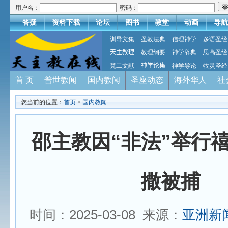
用户名：
密码：
答疑
资料下载
论坛
图书
教堂
动画
导航
训导文集
圣教法典
信理神学
多语圣经
天主教理
教理纲要
神学辞典
思高圣经
梵二文献
神学论集
神学导论
牧灵圣经
首 页
普世教闻
国内教闻
圣座动态
海外华人
社
您当前的位置：
首页
>
国内教闻
邵主教因“非法”举行
撒被捕
时间：2025-03-08 来源：
亚洲新