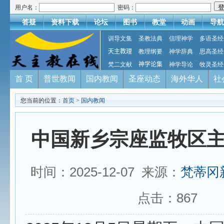
用户名：
密码：
答疑
资料下载
论坛
图书
教堂
动画
导航
训导文集
圣教法典
信理神学
多语圣经
天主教理
教理纲要
神学辞典
思高圣经
梵二文献
神学论集
神学导论
牧灵圣经
首 页
普世教闻
国内教闻
圣座动态
海外华人
社
您当前的位置：
首页
>
国内教闻
中国新乡宗座监牧区
时间：2025-12-07 来源：
梵蒂冈
点击：
867