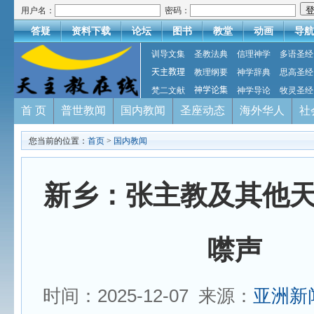
用户名：
密码：
答疑
资料下载
论坛
图书
教堂
动画
导航
训导文集
圣教法典
信理神学
多语圣经
天主教理
教理纲要
神学辞典
思高圣经
梵二文献
神学论集
神学导论
牧灵圣经
首 页
普世教闻
国内教闻
圣座动态
海外华人
社
您当前的位置：
首页
>
国内教闻
新乡：张主教及其他
噤声
时间：2025-12-07 来源：
亚洲新