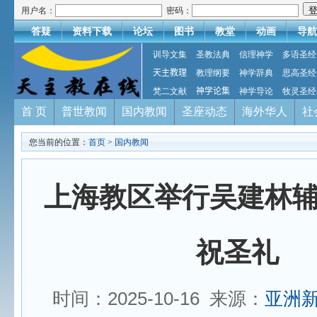
用户名：
密码：
答疑
资料下载
论坛
图书
教堂
动画
导航
训导文集
圣教法典
信理神学
多语圣经
天主教理
教理纲要
神学辞典
思高圣经
梵二文献
神学论集
神学导论
牧灵圣经
首 页
普世教闻
国内教闻
圣座动态
海外华人
社
您当前的位置：
首页
>
国内教闻
上海教区举行吴建林
祝圣礼
时间：2025-10-16 来源：
亚洲