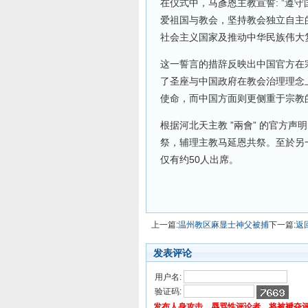
在仪式中，马彥恩主教宣誓: ”遵
爱祖国与教会，坚持教会独立自主
社会主义国家及推动中华民族伟大
这一誓言的措辞反映出中国官方在
了圣座与中国政府在教会治理理念
使命，而中国方面则更侧重于宗教
根据河北天主教 ”兩會” 的官方
祭，辅理主教马延恩共祭。至於另一
仅有约50人出席。
上一篇:
温州教区麻显士神父被捕
下一篇:
返
发表评论
用户名:
验证码:
发布人身攻击、辱骂性评论者，将被褫夺