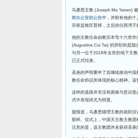
马彥恩主教 (Joseph Ma Ya
闻办公室的公告
中，并附有他的个人
宗座监牧区晋铎，之后担任西湾子教
他的主教任命由教宗本笃十六世作
(Augustine Cui Tai) 
与另一位于2018年去世的地下主
已正式结束。
圣座的声明重申了其继续推动中国教
教任命协议所体现的核心精神。该
这样的道路并非没有困难与意识形
式中表现得尤为明显。
据报道，马彥恩辅理主教的就职仪
那样。仪式上，中国天主教主教团
注意的是，该主教团并未获得圣座