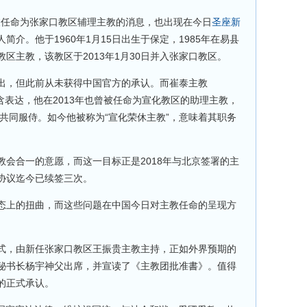
nen) 被任命为张家口教区辅理主教的消息，也出现在今日
圣座新
简介。他于1960年1月15日出生于保定，1985年在易县
区主教，该教区于2013年1月30日并入张家口教区。
出，但此前从未获得中国官方的承认。而崔泰主教
的辞职则是隐含表达，他在2013年也曾被任命为宣化教区的助理主教，
教共同服侍。如今他被称为“宣化荣休主教”，意味着其职务
会合一的意愿，而这一目标正是2018年与北京签署的主
协议迄今已续签三次。
态上的扭曲，而这些问题在中国今日对主教任命的呈现方
式，由新任张家口教区王振贵主教主持，正如外界预期的
秘书长杨宇神父出席，并宣读了《主教团批准書》。值得
的正式承认。