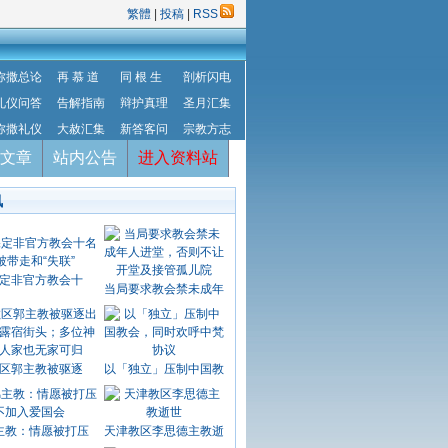
繁體
|
投稿
|
RSS
弥撒总论
再 慕 道
同 根 生
剖析闪电
礼仪问答
告解指南
辩护真理
圣月汇集
弥撒礼仪
大赦汇集
新答客问
宗教方志
文章
站内公告
进入资料站
讯
定非官方教会十
当局要求教会禁未成年
区郭主教被驱逐
以「独立」压制中国教
主教：情愿被打压
天津教区李思德主教逝