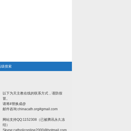
高级搜索
以下为天主教在线的联系方式，谨防假
冒。
请将#替换成@
邮件咨询:chinacath.org#gmail.com
网站支持QQ:1152308（已被腾讯永久冻
结）
Skype:
catholiconline2000@hotmail.com