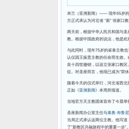
米兰（亚洲新闻）—— 现年65
方正式承认为河北省 “新” 张家口
两天前，根据中华人民共和国与圣
教。根据中国政府的说法，他是此
与此同时，现年75岁的崔泰主教
认仅因王振贵主教的任命而生效。
良十四世撤销，以设立张家口教区
征。对圣座而言，他现已成为”荣休
随着今天的仪式举行，河北省西北
正如
《亚洲新闻》
本周所报道。
当地官方天主教团体宣布了今晨举
圣座新闻办公室主任
马泰奥·布鲁尼
当局正式承认这两位主教。他写道
了“新教区共融旅程中的重要一步”