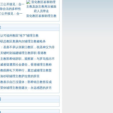
三公开接见：合一
宣化教区崔泰助理主教
章
认可福州教區“地下”辅理主教
杉矶总教区奥康内尔辅理主教被枪杀
区：圣座不承认张家口教区，祝圣神父为非
关键时刻福建辅理主教辞职 香港教
理主教郭希锦辞职，观察家：与罗马指示不
示威者疑遭黑社会袭击，香港辅理主教称
主教殡葬礼下周举行，夏志诚辅理主教暂
受洛杉矶辅理主教萨拉查的辞呈
主教表示自己没退休；郭希锦主教答应成
区荣休辅理主教曾建次：永远感恩的岁月
新
门