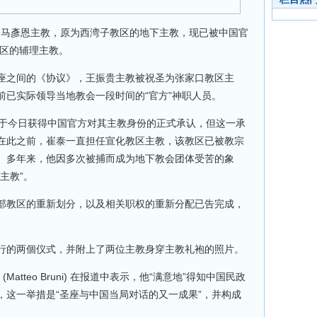
岁的马彥恩主教，原为西湾子教区的地下主教，现已被中国官
教区的辅理主教。
座之间的《协议》，王振贵主教被祝圣为张家口教区主
前已实际领导当地教会一段时间的“官方”神职人员。
也于今日获得中国官方对其主教身份的正式承认，但这一承
在此之前，崔泰一直担任宣化教区主教，该教区已被教宗
。多年来，他因多次被捕而成为地下教会团体受苦的象
主教”。
部教区的重新划分，以及相关职权的重新分配已告完成，
行的两個仪式，并附上了两位主教身穿主教礼袍的照片。
(Matteo Bruni) 在报道中表示，他“满意地”得知中国民政
，这一举措是“圣座与中国当局对话的又一成果”，并构成
。