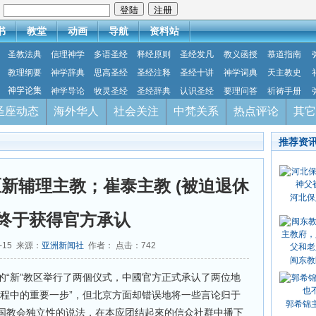
：
书
教堂
动画
导航
资料站
圣教法典
信理神学
多语圣经
释经原则
圣经发凡
教义函授
慕道指南
教理纲要
神学辞典
思高圣经
圣经注释
圣经十讲
神学词典
天主教史
神学论集
神学导论
牧灵圣经
圣经辞典
认识圣经
要理问答
祈祷手册
圣座动态
海外华人
社会关注
中梵关系
热点评论
其它
推荐资
新辅理主教；崔泰主教 (被迫退休
河北保
 终于获得官方承认
9-15 来源：
亚洲新闻社
作者： 点击：
742
闽东教
的“新”教区举行了两個仪式，中國官方正式承认了两位地
旅程中的重要一步”，但北京方面却错误地将一些言论归于
郭希锦
国教会独立性的说法，在本应团结起來的信众社群中播下