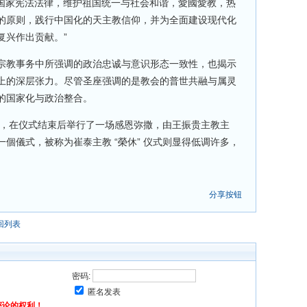
守国家宪法法律，维护祖国统一与社会和谐，愛國愛教，热
的原则，践行中国化的天主教信仰，并为全面建设现代化
复兴作出贡献。”
宗教事务中所强调的政治忠诚与意识形态一致性，也揭示
上的深层张力。尽管圣座强调的是教会的普世共融与属灵
的国家化与政治整合。
声明，在仪式结束后举行了一场感恩弥撒，由王振贵主教主
個儀式，被称为崔泰主教 “榮休” 仪式则显得低调许多，
分享按钮
回列表
密码:
匿名发表
评论的权利！