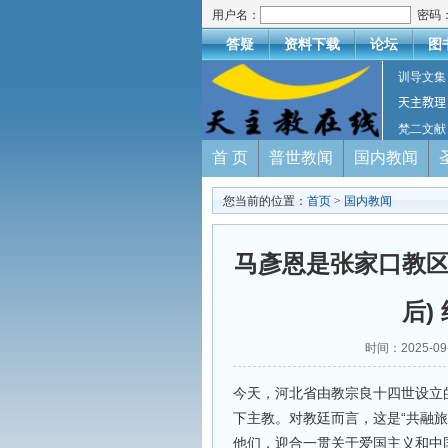
用户名：
密码
答疑
资料下载
论坛
图
训导文集
天主教理
梵二文献
首 页
普世教闻
国内教闻
您当前的位置：
首页
>
国内教闻
马彥恩是张家口教区
后)
时间：2025-0
今天，河北省由教宗良十四世设立
下主教。对教廷而言，这是“共融
他们，迎合一贯关于爱国主义和中