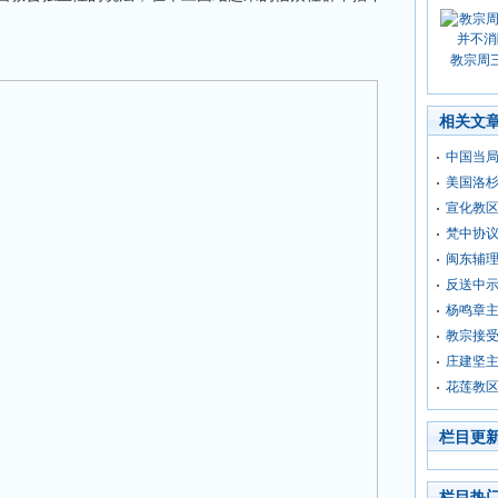
教宗周
相关文
中国当局
美国洛
宣化教
梵中协议
闽东辅
反送中
杨鸣章
教宗接
庄建坚
花莲教
栏目更
栏目热