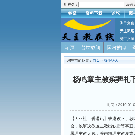
用户名：
密码
答疑
资料下载
论坛
图
训导文集
天主教理
梵二文献
首 页
普世教闻
国内教闻
您当前的位置：
首页
>
海外华人
杨鸣章主教殡葬礼
时间：2019-01-
【天亚社．香港讯】香港教区于教
会，以解决教区主教出缺后等事宜
署理主教人选，并由辅理主教夏志