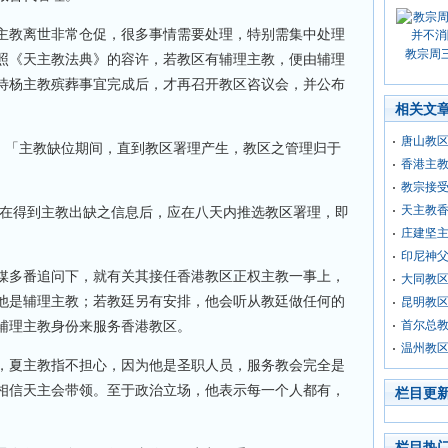
主教离世非常仓促，很多事情需要处理，特别需集中处理
教宗周
照《天主教法典》的容许，若教区有辅理主教，便由辅理
待杨主教殡葬事宜完成后，才再召开教区咨议会，并公布
相关文
唐山教
载：「主教缺位期间，直到教区署理产生，教区之管理归于
香港主教
教宗接
天主教香
会在得到主教出缺之信息后，应在八天内推选教区署理，即
庄建坚
印尼神
媒多番追问下，就有关其接任香港教区正权主教一事上，
大同教
他是辅理主教；若教廷另有安排，他会听从教廷做任何的
昆明教
辅理主教身份来服务香港教区。
首尔总教
温州教
，夏主教指不担心，因为他是圣职人员，服务教会完全是
相信天主会带领。至于政治立场，他表示每一个人都有，
栏目更
栏目热