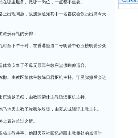
员在哪里服务、做哪一岗位，一点都不重要。
络上出现问题，故遗漏通知其中一名咨议会议员出席今天
主教殡葬礼的安排：
九时至下午十时，在香港坚道二号明爱中心五楼明爱公众
遗体将安奉于圣母无原罪主教座堂供瞻仰遗容。
弥撒。由教区荣休主教陈日君枢机主持。守灵弥撒后会进
出殡逾越圣祭，由教区荣休主教汤汉枢机主持。
跑马地天主教圣弥额尔坟场，由夏志诚辅理主教主礼。
路上表达难过之情。
跟杨主教共事。他跟天亚社回忆起跟主教相处的点滴时