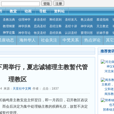
：
书
教堂
动画
导航
资料站
圣教法典
信理神学
多语圣经
释经原则
圣经发凡
教义函授
慕道指南
教理纲要
神学辞典
思高圣经
圣经注释
圣经十讲
神学词典
天主教史
神学论集
神学导论
牧灵圣经
圣经辞典
认识圣经
要理问答
祈祷手册
圣座动态
海外华人
社会关注
中梵关系
热点评论
其它
推荐资
下周举行，夏志诚辅理主教暂代管
河北保
理教区
04 来源：
天亚社中文网
作者： 点击：
1837
闽东教
区杨鸣章主教安息主怀翌日，即一月四日，召开教区咨议
。而会后决定为集中处理杨主教的殡葬礼仪，故暂不决定
郭希锦
诚暂代管理。