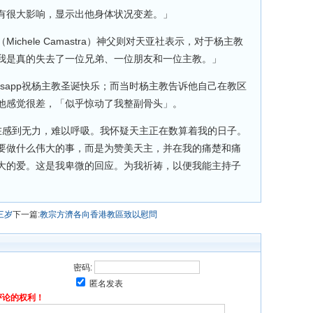
有很大影响，显示出他身体状况变差。」
chele Camastra）神父则对天亚社表示，对于杨主教
我是真的失去了一位兄弟、一位朋友和一位主教。」
tsapp祝杨主教圣诞快乐；而当时杨主教告诉他自己在教区
他感觉很差，「似乎惊动了我整副骨头」。
我现在感到无力，难以呼吸。我怀疑天主正在数算着我的日子。
要做什么伟大的事，而是为赞美天主，并在我的痛楚和痛
大的爱。这是我卑微的回应。为我祈祷，以便我能主持子
三岁
下一篇:
教宗方濟各向香港教區致以慰問
密码:
匿名发表
评论的权利！