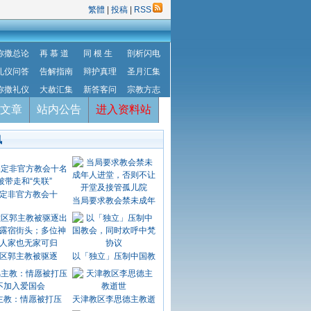
繁體
|
投稿
|
RSS
弥撒总论
再 慕 道
同 根 生
剖析闪电
礼仪问答
告解指南
辩护真理
圣月汇集
弥撒礼仪
大赦汇集
新答客问
宗教方志
文章
站内公告
进入资料站
讯
定非官方教会十
当局要求教会禁未成年
区郭主教被驱逐
以「独立」压制中国教
主教：情愿被打压
天津教区李思德主教逝