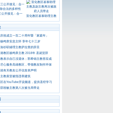
三公开接见：合一
宣化教区崔泰助理主教
章
区庆祝成立一百二十周年暨「家庭年」
杨鸣章安息主怀 享年七十三岁
受洛杉矶辅理主教萨拉查的辞呈
港教区杨鸣章主教 2018年 圣诞贺辞
主教表示自己没退休；郭希锦主教答应成
父尽心服务高雄教区，带领教友制作环保
区就有关教友公开信发表声明
区主教座堂被指违章建筑
区在YouTube开设频道，提供圣经学习
区邵祝敏主教第八次被当局带走
新
门