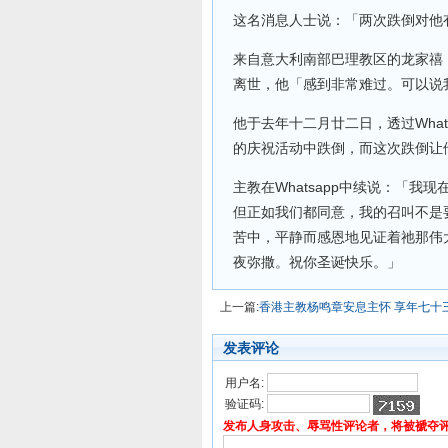
这名消息人士说：「两次跌倒对他
来自意大利南部巴理教区的龙家禧（Mi
离世，他「感到非常难过。可以说
他于去年十二月廿二日，透过Wha
的庆祝活动中跌倒，而这次跌倒让
主教在Whatsapp中续说：「
但正如我们都同意，我的召叫不是
苦中，平静而感恩地见证着祂那伟
夜弥撒。祝你圣诞快乐。」
上一篇:
香港主教杨鸣章安息主怀 享年七十
发表评论
用户名:
验证码:
发布人身攻击、辱骂性评论者，将被褫夺