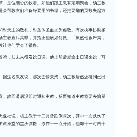
节，是位细心的牧者。如他们跟主教有定期聚会，杨主教
是会帮教友们准备好要用的书籍，还把要翻的页数夹起方
和对天主的敬礼，对圣体圣血尤为虔敬。有次执事协助杨
杨主教直斥其非，并指正他该如何做。「虽然他很严肃，
教让他们学会了很多。」
景湾，却未来得及谂日课。他上船后就拿出日课来谂，可
。据这名教友说，那次去愉景湾，杨主教居然还碰到已出
喜，故回港后没即时通知主教，反而知道主教将要去愉景
天亚社说，杨主教于十二月曾跌倒两次，其中一次跌伤了
主教座堂的堂庆弥撒，原在十一点开始，他却十一时四十