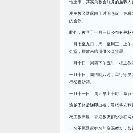
他重申，其实为教会服务的圣职人
夏主教又透露由于时间仓促，在联
的会议。
此外，教区于一月三日公布有关杨
一月七至九日，周一至周三，上午
会堂，摆放吊唁册供公众签署。
一月十日，周四下午五时，杨主教
一月十日，周四晚八时，举行守灵
行彻夜祈祷。
一月十一日，周五早上十时，举行
逾越圣祭后随即出殡，灵柩将安葬
杨主教离世，香港教友们纷纷在网
一名不愿透露姓名的资深教友，曾