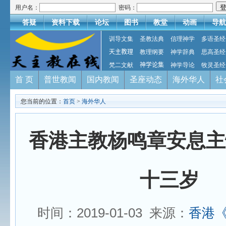
用户名：
密码：
答疑
资料下载
论坛
图书
教堂
动画
导航
训导文集
圣教法典
信理神学
多语圣经
天主教理
教理纲要
神学辞典
思高圣经
梵二文献
神学论集
神学导论
牧灵圣经
首 页
普世教闻
国内教闻
圣座动态
海外华人
社
您当前的位置：
首页
>
海外华人
香港主教杨鸣章安息主
十三岁
时间：2019-01-03 来源：
香港