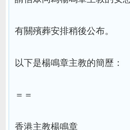
有關殯葬安排稍後公布。
以下是楊鳴章主教的簡歷：
＝＝
香港主教楊鳴章