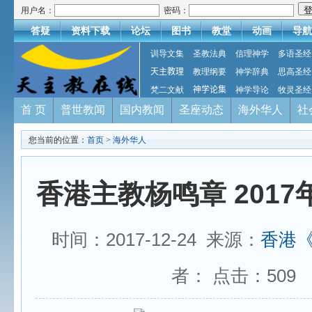
用户名：
密码：
答疑
资料下载
论坛
图书
教堂
动画
导航
训导文集
圣教法典
信理神学
多语圣经
天主教理
教理纲要
神学辞典
思高圣经
梵二文献
神学论集
神学导论
牧灵圣经
首 页
普世教闻
国内教闻
圣座动态
海外华人
社
您当前的位置：
首页
>
海外华人
香港主教杨鸣章 201
时间：2017-12-24 来源：
香港
者： 点击：
509